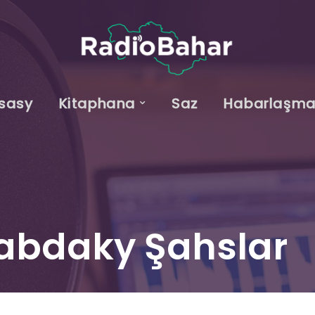
sasy
Kitaphana
Saz
Habarlaşm
abdaky Şahslar