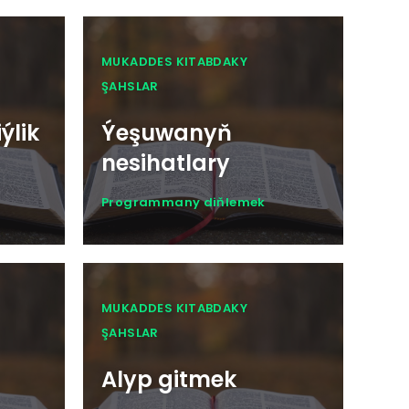
MUKADDES KITABDAKY
ŞAHSLAR
ýlik
Ýeşuwanyň
nesihatlary
Programmany diňlemek
MUKADDES KITABDAKY
ŞAHSLAR
Alyp gitmek