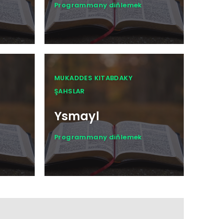
Programmany diňlemek
MUKADDES KITABDAKY
ŞAHSLAR
Ysmayl
Programmany diňlemek