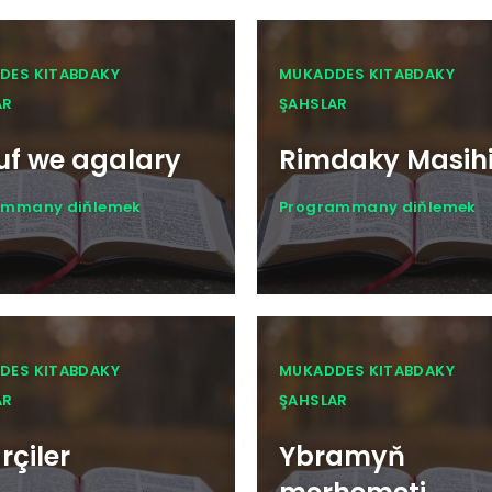
DES KITABDAKY
MUKADDES KITABDAKY
AR
ŞAHSLAR
uf we agalary
Rimdaky Masihi
ammany diňlemek
Programmany diňlemek
DES KITABDAKY
MUKADDES KITABDAKY
AR
ŞAHSLAR
rçiler
Ybramyň