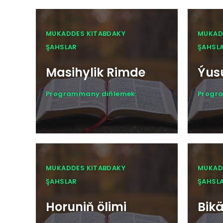
MUKADDES KITABDAKY
MUKAD
ŞAHSLAR
ŞAHSL
Masihylik Rimde
Ýus
Programmany diňlemek
Progr
MUKADDES KITABDAKY
MUKAD
ŞAHSLAR
ŞAHSL
Horuniň ölimi
Bikä