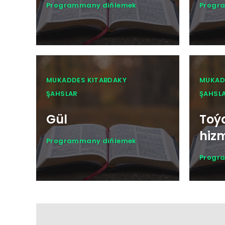
Programmany diňlemek
Progr
MUKADDES KITABDAKY
MUKAD
ŞAHSLAR
ŞAHSL
Gül
Toý
hiz
Programmany diňlemek
Progr