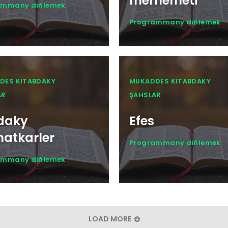
merhemeti
ammany diňlemek
Programmany diňlemek
DES KITABDAKY
MUKADDES KITABDAKY
AR
ŞAHSLAR
daky
Efes
matkarler
Programmany diňlemek
ammany diňlemek
LOAD MORE