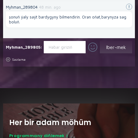
Myhman_289804
48 min. ago
şonuň ýaly saýt bardygyny bilmendirin. Oran oňat,barynyza sag
boluň.
Myhman_289805:
Sazlama
Her bir adam möhüm
Programmany diňlemek