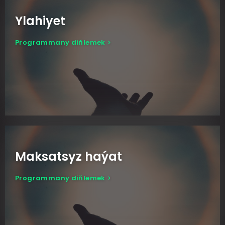
Ylahiyet
Programmany diňlemek
Maksatsyz haýat
Programmany diňlemek