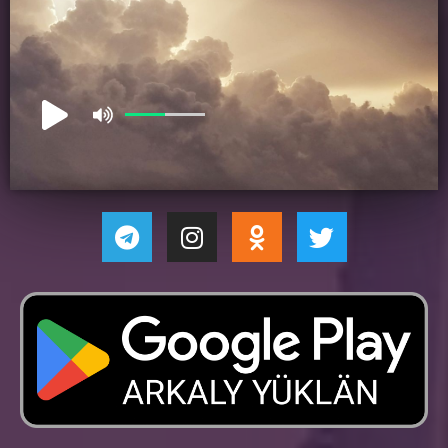
Myhman_289773
yesterday
12:33
Hemmä salam! Hudaý hemmamiz bilen, Oňa minnetdar boluň!
Isa ady ile omin!
Myhman_289775
yesterday
1:43