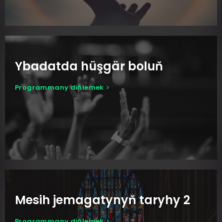
Ybadatda hüşgär boluň
Programmany diňlemek
Mesih jemagatynyň taryhy 2
Programmany diňlemek