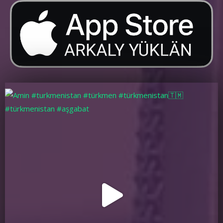
Telegram kanalynyz hem gowy!
Myhman_289776
yesterday
2:09
Kop-kop sag boluň. Oymin.
Myhman_289777
yesterday
3:46
Hudaý barymyzy söýär dostlar! Şony ýatda saklaň!
Myhman_289778
yesterday
4:27
Gowy! Sag boluň!
Myhman_289779
yesterday
5:38
Menim pikrimçe kňpçilik çata seretman diňe radio eşidýar.
Myhman_289780
yesterday
6:24
Waapşe maladessiniz!Beýle saýtla kopelsin.
Myhman_289781
yesterday
7:19