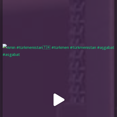
Maňa hyzmatynyz makul boldy. Gep ýok.
Myhman_289782
yesterday
8:07
Bu saýt änçeden bäri barmy? Birinçi gezek görüşim.
Myhman_289783
yesterday
9:54
şonuň ýaly saýt bardygyny bilmendirin. Oran oňat,barynyza sag
boluň.
Myhman_289784
yesterday
10:01
Waý-baý,oran onat radio ekna bi!Gerekli zatlar gepleýan
ekenler.Sag
boluň!
Myhman_289785
yesterday
11:24
Siz turkmenmisiniz?
Myhman_289786
yesterday
12:51
Isa Hudaýyň ogly? Nämeler diýanyz? Güm bol,ýok et beýle