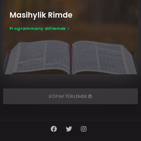
Masihylik Rimde
Programmany diňlemek
KÖPAK ÝÜKLEMEK