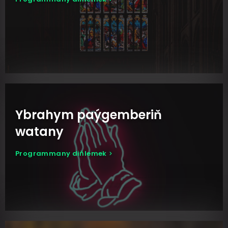
Ybrahym paýgemberiň
watany
Programmany diňlemek