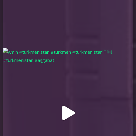
gepleriňi.
Myhman_289788
yesterday
1:52
Radionyzy eşidip galdym,birinji gňrenimde umuman
ýaratmadym, ýone eşidip gördim oňat zatlary aýdýanyz.Işiniz
uçin minnetdarin.
Myhman_289789
yesterday
2:18
Birinji gezek bu ýere girdim,başda hiç zady düşunmedim,soň
düşünip
aldym.Bizi
ň dowletimizde
Myhman_289790
yesterday
3:35
birinji gezek bu ýere giriptim,çýotkiý saýt eken,molodes!
Myhman_289791
yesterday
4:03
Höş geldiniz! Oňat resurslarynyz uçin sag boluň.
Myhman_289792
yesterday
5:49