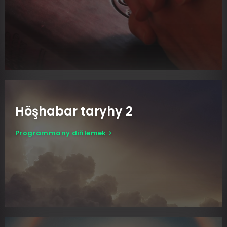
Höşhabar taryhy 2
Programmany diňlemek