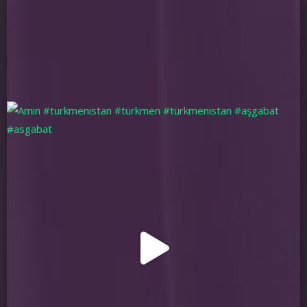
Muny eşidýanlar barmykä özi?
Myhman_289793
yesterday
6:49
Sonky efirde biznes hakda aýdyp beripdiniz,ýone barysyny
diňlap bilemokdym,efiryň ýazyp alynany barmykä?
Myhman_289794
yesterday
7:12
Isa barymyzy halas eden!Muny ýadynyzdan çykarmaň.
Myhman_289795
yesterday
8:24
Salam, gowmysynyz? Işleriniz onatmy?
Myhman_289796
yesterday
9:40
Maňa hyzmatynyz makul boldy. Gep ýok.
Myhman_289797
yesterday
10:57
Hemmä salam, gowmysynyz?
Myhman_289798
yesterday
11:22