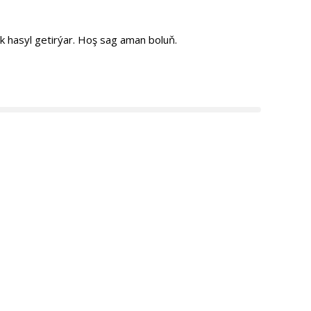
k hasyl getirýar. Hoş sag aman boluň.