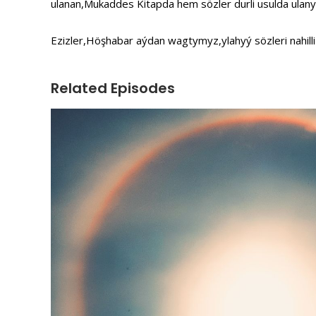
ulanan,Mukaddes Kitapda hem sözler durli usulda ulany
Ezizler,Höşhabar aýdan wagtymyz,ylahyý sözleri nahill
Related Episodes