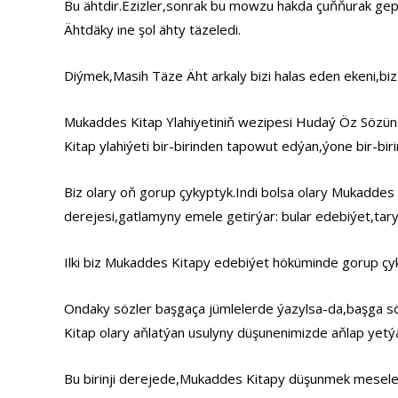
Bu ähtdir.Ezizler,sonrak bu mowzu hakda çuňňurak gep
Ähtdäky ine şol ähty täzeledi.
Diýmek,Masih Täze Äht arkaly bizi halas eden ekeni,b
Mukaddes Kitap Ylahiyetiniň wezipesi Hudaý Öz Sözünd
Kitap ylahiýeti bir-birinden tapowut edýan,ýone bir-bi
Biz olary oň gorup çykyptyk.Indi bolsa olary Mukaddes
derejesi,gatlamyny emele getirýar: bular edebiýet,tar
Ilki biz Mukaddes Kitapy edebiýet höküminde gorup çy
Ondaky sözler başgaça jümlelerde ýazylsa-da,başga s
Kitap olary aňlatýan usulyny düşunenimizde aňlap yetý
Bu birinji derejede,Mukaddes Kitapy düşunmek meselesi 