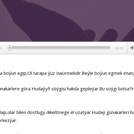
ер
00
00:00
yna boýun egip,Ol tarapa ýüz öwürmekdir.Beýle boýun egmek iman
akärlere göra Hudaýyň söýgisi hakda gepleýar.Bu soýgi bolsa?
p,olar bilen dostlugy dikeltmege el uzatýar.Hudaý günakärleri ha
rkezýar.