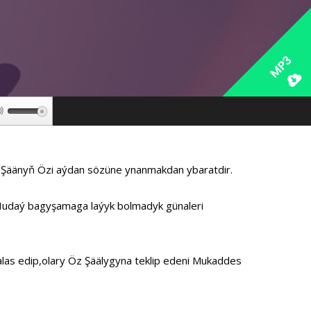
MP3
Используйте
клавиши
вверх/
вниз,
,Şäänyň Özi aýdan sözüne ynanmakdan ybaratdir.
чтобы
увеличить
Hudaý bagyşamaga laýyk bolmadyk günaleri
или
уменьшить
громкость.
las edip,olary Öz Şäälygyna teklip edeni Mukaddes