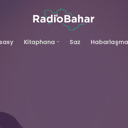
sasy
Kitaphana
Saz
Habarlaşm