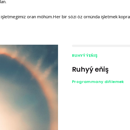
lan.
i işletmegimiz oran möhüm.Her bir sözi öz ornünda işletmek kopra
RUHYÝ ÝEŇIŞ
Ruhyý eňiş
Programmany diňlemek