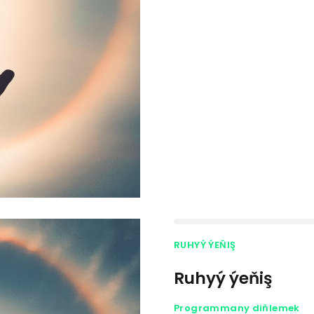
RUHYÝ ÝEŇIŞ
Ruhyý ýeňiş
Programmany diňlemek