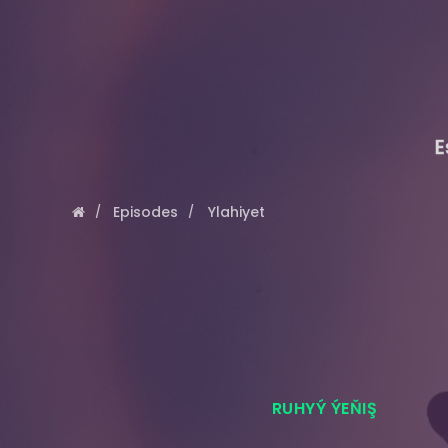
E
Episodes
Ylahiyet
RUHYÝ ÝEŇIŞ