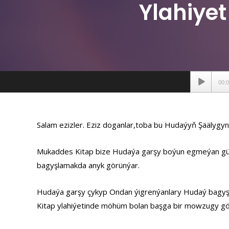
Ylahiyet
Аудиопле
00:
Salam ezizler. Eziz doganlar,toba bu Hudaýyň Şäälyg
Mukaddes Kitap bize Hudaýa garşy boýun egmeýan gün
bagyşlamakda anyk görünýar.
Hudaýa garşy çykyp Ondan ýigrenýanlary Hudaý bagyşla
Kitap ylahiýetinde möhüm bolan başga bir mowzugy gö