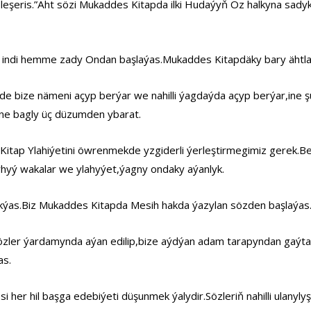
leşeris.”Äht sözi Mukaddes Kitapda ilki Hudaýyň Öz halkyna sady
iz indi hemme zady Ondan başlaýas.Mukaddes Kitapdäky bary ähtla
e bize nämeni açyp berýar we nahilli ýagdaýda açyp berýar,ine
rine bagly üç düzumden ybarat.
 Kitap Ylahiýetini öwrenmekde yzgiderli ýerleştirmegimiz gerek.B
yhyý wakalar we ylahyýet,ýagny ondaky aýanlyk.
kýas.Biz Mukaddes Kitapda Mesih hakda ýazylan sözden başlaýas.O
özler ýardamynda aýan edilip,bize aýdýan adam tarapyndan gaýta
as.
her hil başga edebiýeti düşunmek ýalydir.Sözleriň nahilli ulanyly