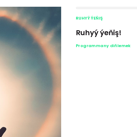
RUHYÝ ÝEŇIŞ
Ruhyý ýeňiş!
Programmany diňlemek