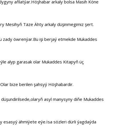
klygyny aňlatýar.Höşhabar arkaly bolsa Masih Köne
ry Mesihyň Täze Ähty arkaly düşinmegimiz şert.
 şu zady öwrenýar.Bu işi berjaý etmekde Mukaddes
eýle alyp garasak olar Mukaddes Kitapyň üç
lar bize berilen şahsyý Höşhabardir.
 düşundirilsede,olaryň asyl manysyny diňe Mukaddes
şy esasyý ähmiýete eýe.Isa sözleri dürli ýagdaýda