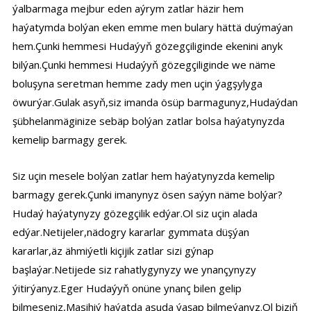
ýalbarmaga mejbur eden aýrym zatlar häzir hem
haýatymda bolýan eken emme men bulary hättä duýmaýan
hem.Çunki hemmesi Hudaýyň gözegçiliginde ekenini anyk
bilýan.Çunki hemmesi Hudaýyň gözegçiliginde we näme
boluşyna seretman hemme zady men uçin ýagşylyga
öwurýar.Gulak asyň,siz imanda ösüp barmagunyz,Hudaýdan
şübhelanmäginize sebäp bolýan zatlar bolsa haýatynyzda
kemelip barmagy gerek.
Siz uçin mesele bolýan zatlar hem haýatynyzda kemelip
barmagy gerek.Çunki imanynyz ösen saýyn näme bolýar?
Hudaý haýatynyzy gözegçilik edýar.Ol siz uçin alada
edýar.Netijeler,nädogry kararlar gymmata düşýan
kararlar,äz ähmiýetli kiçijik zatlar sizi gýnap
başlaýar.Netijede siz rahatlygynyzy we ynançynyzy
ýitirýanyz.Eger Hudaýyň onüne ynanç bilen gelip
bilmeseniz,Masihiý haýatda asuda ýaşap bilmeýanyz.Ol biziň