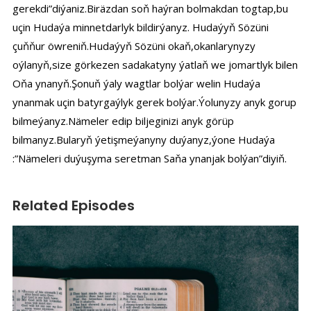
gerekdi”diýaniz.Biräzdan soň haýran bolmakdan togtap,bu
uçin Hudaýa minnetdarlyk bildirýanyz. Hudaýyň Sözüni
çuňňur öwreniň.Hudaýyň Sözüni okaň,okanlarynyzy
oýlanyň,size görkezen sadakatyny ýatlaň we jomartlyk bilen
Oňa ynanyň.Şonuň ýaly wagtlar bolýar welin Hudaýa
ynanmak uçin batyrgaýlyk gerek bolýar.Ýolunyzy anyk gorup
bilmeýanyz.Nämeler edip biljeginizi anyk görüp
bilmanyz.Bularyň ýetişmeýanyny duýanyz,ýone Hudaýa
:”Nämeleri duýuşyma seretman Saňa ynanjak bolýan”diyiň.
Related Episodes