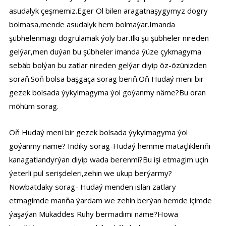
asudalyk çeşmemiz.Eger Ol bilen aragatnaşygymyz dogry
bolmasa,mende asudalyk hem bolmaýar.Imanda
şübhelenmagi dogrulamak ýoly bar.Ilki şu şübheler nireden
gelýar,men duýan bu şübheler imanda ýüze çykmagyma
sebäb bolýan bu zatlar nireden gelýar diyip öz-özünizden
soraň.Soň bolsa başgaça sorag beriň.Oň Hudaý meni bir
gezek bolsada ýykylmagyma ýol goýanmy näme?Bu oran
möhüm sorag.
Oň Hudaý meni bir gezek bolsada ýykylmagyma ýol
goýanmy name? Indiky sorag-Hudaý hemme mätäçlikleriňi
kanagatlandyrýan diyip wada berenmi?Bu işi etmagim uçin
ýeterli pul serişdeleri,zehin we ukup berýarmy?
Nowbatdaky sorag- Hudaý menden islän zatlary
etmagimde manňa ýardam we zehin berýan hemde içimde
ýaşaýan Mukaddes Ruhy bermadimi näme?Howa