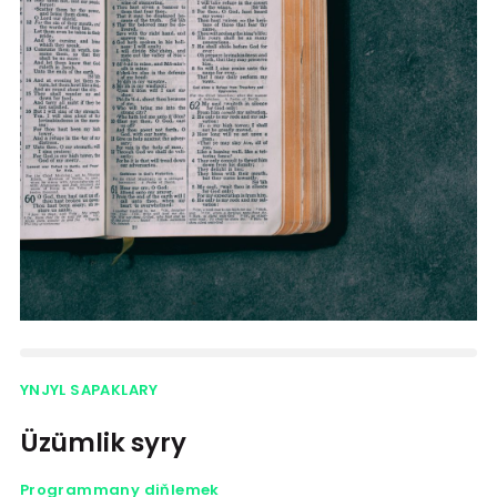
YNJYL SAPAKLARY
Üzümlik syry
Programmany diňlemek