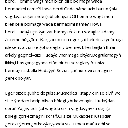
berdi.Hemme wagt men bilen bille bolmaga wada
bermadimi näme?Howa berdi.Onda näme uçin bunuň ýaly
ýagdaýa düşenimde şübhelenýan?Ol hemme wagt men
bilen bille bolmaga wada bermadimi näme? Howa
berdi.Hudaý uçin kyn zat barmy?Ýok! Bu soraglar adamy
änçeme hüşgär edýar,şonuň uçin eger şübhelerinizi ýeňmagi
isleseniz,özünize şol soraglary bermek bilen başlaň.Bular
arkaly geçmek-sizi Hudaýa ynanmaga eltýar.Dogrulamagyň
ikkinçi basgançagynda diňe bir bu soraglary özünize
bermaginiz,belki Hudaýyň Sözüni çuňňur öwrenmaginiz
gerek bolýar.
Eger sizde şübhe dogulsa,Mukaddes Kitapy elinize alyň we
size ýardam berip bilýan bölegi görkezmagini Hudaýdan
soraň.Ýagny edil şol wagtda siziň ýagdaýynyza degişli
bölegi görkezmagini soraň.Ol size Mukaddes Kitapdan
gerekli ýerini görkezýar,şonda siz “Howa maňa edil şol