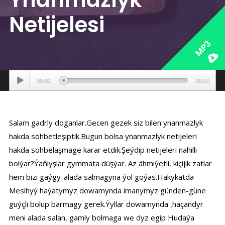
Netijelesi
MP3
Аудиоплеер
00:00
00:00
Salam gadrly doganlar.Gecen gezek siz bilen ynanmazlyk
hakda söhbetleşiptik.Bugun bolsa ynanmazlyk netijeleri
hakda söhbelaşmage karar etdik.Şeýdip netijeleri nahilli
bolýar?Ýaňlyşlar gymmata düşýar. Az ähmiýetli, kiçijik zatlar
hem bizi gaýgy-alada salmagyna ýol goýas.Hakykatda
Mesihyý haýatymyz dowamynda imanymyz günden-güne
guýçli bolup barmagy gerek.Ýyllar dowamynda ,haçandyr
meni alada salan, gamly bolmaga we dyz egip Hudaýa