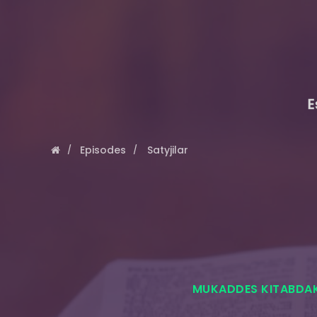
E
Episodes
Satyjilar
MUKADDES KITABDA