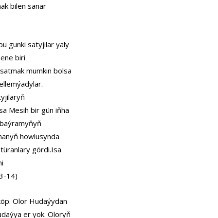
ak bilen sanar
 gunki satyjilar yaly
 ene biri
 satmak mumkin bolsa
bellemýadylar.
yjilaryň
sa Mesih bir gün iňha
h baýramyňyň
hananyň howlusynda
türanlary gördi.Isa
i
3-14)
 köp. Olor Hudaýydan
udaýya er yok. Oloryň