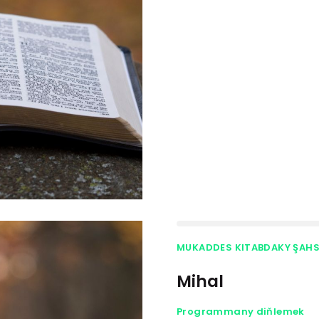
MUKADDES KITABDAKY ŞAH
Mihal
Programmany diňlemek