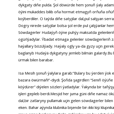
dykgaty diňe pulda. Şol döwürde hem şonuň ýaly adam
öýini mukaddes bilib oňa hormat etmagyň orňuňa oňüň
koýberdiler. O taýda diňe satyjilar dal,pul salşyan serr
Dogry nirede satyjilar bolsa şol erde pul çalşýanlar hem
Söwdagerler Hudaýyň öýne puhýy maksatda gelenleriň
ogürlýadylar. Ýbadat etmaga gelenler söwdagerleriň z
haýallary bözülýady. Haýaly ogly ya-da gyzy uçin gerek
baglanyb Hudaýä dykgatyny jemleb bilmän galardy.Bu 
ürmak bilen barabar.
Isa Mesih şonuň ýalylara garab:”Bulary bu ýerden ýok 
bazara öwürmäň!”-diydi. Şoňda şagirdleri “Seniň öýüňe
köýdürer” diýelen sözleri ýatladylar. Ýakynda bir taňý
işleri gepleb berdi.Mesjid her juma güni diňe namaz ök
dal,bir zatlaryny pullamak uçin gelen söwdagerler bile
eken. Bahar aýynda klubnika bişende bir-ikki kişi klupnik