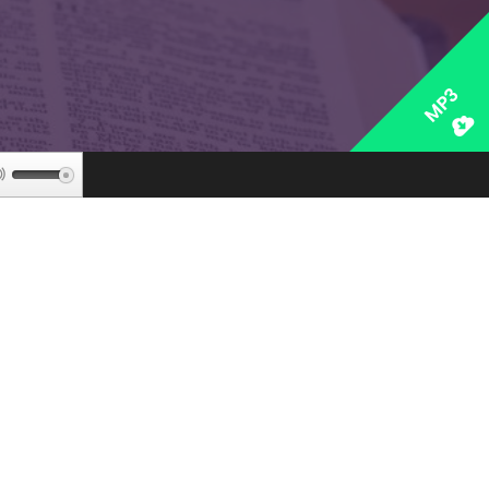
MP3
Используйте
клавиши
вверх/
вниз,
чтобы
увеличить
или
уменьшить
громкость.