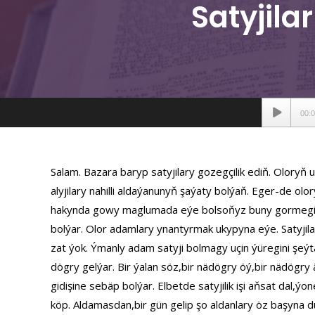
Satyjilar
Аудиопле
00:
Salam. Bazara baryp satyjilary gozegçilik ediň. Oloryň 
alyjilary nahilli aldaýanunyň şaýaty bolýaň. Eger-de olo
hakynda gowy maglumada eýe bolsoňyz buny gormegi
bolýar. Olor adamlary ynantyrmak ukypyna eýe. Satyjil
zat ýok. Ýmanly adam satyji bolmagy uçin ýüregini şe
dögry gelýar. Bir ýalan söz,bir nädögry öý,bir nädögry
gidişine sebäp bolýar. Elbetde satyjilik işi aňsat dal,ý
köp. Aldamasdan,bir gün gelip şo aldanlary öz başyna d