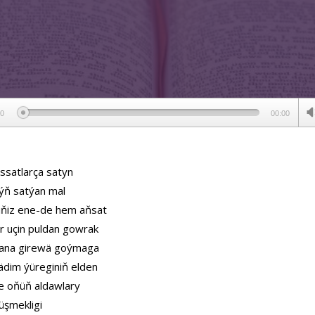
ер
00
00:00
ussatlarça satyn
rýň satýan mal
ňiz ene-de hem aňsat
ar uçin puldan gowrak
ýtana girewä goýmaga
 ädim ýüreginiň elden
one oňüň aldawlary
üşmekligi