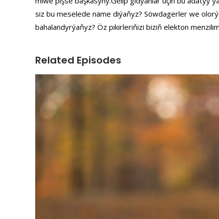
miwe pişse başkasyny.Gelip gidýanlar uçin bu adatyý 
siz bu meselede näme diýaňyz? Söwdagerler we olorýň h
bahalandyrýaňyz? Öz pikirleriňizi biziň elekton menzili
Related Episodes