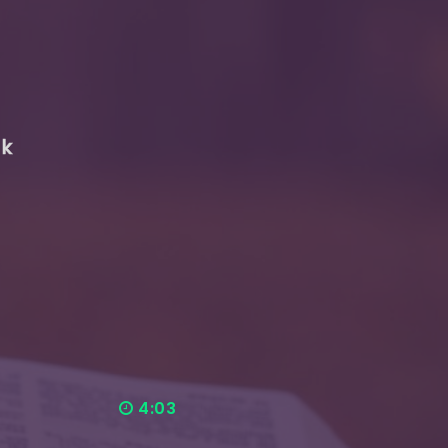
ak
4:03