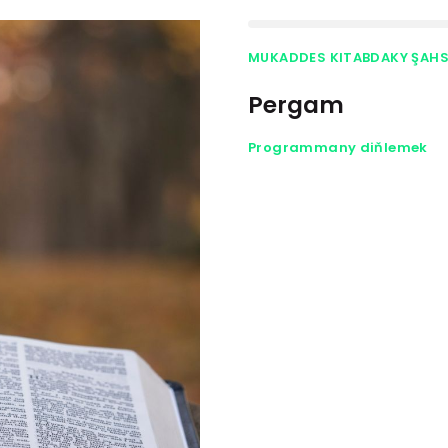
MUKADDES KITABDAKY ŞAH
Pergam
Programmany diňlemek