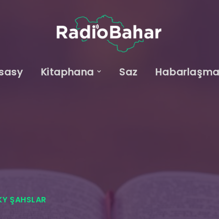
sasy
Kitaphana
Saz
Habarlaşm
KY ŞAHSLAR