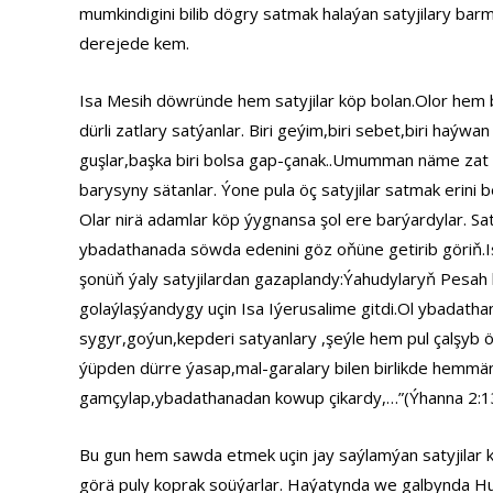
mumkindigini bilib dögry satmak halaýan satyjilary barm
derejede kem.
Isa Mesih döwründe hem satyjilar köp bolan.Olor hem bu
dürli zatlary satýanlar. Biri geýim,biri sebet,biri haýwan
guşlar,başka biri bolsa gap-çanak..Umumman näme zat
barysyny sätanlar. Ýone pula öç satyjilar satmak erini 
Olar nirä adamlar köp ýygnansa şol ere barýardylar. Sat
ybadathanada söwda edenini göz oňüne getirib göriň.I
şonüň ýaly satyjilardan gazaplandy:Ýahudylaryň Pesa
golaýlaşýandygy uçin Isa Iýerusalime gitdi.Ol ybadat
sygyr,goýun,kepderi satyanlary ,şeýle hem pul çalşyb ö
ýüpden dürre ýasap,mal-garalary bilen birlikde hemmän
gamçylap,ybadathanadan kowup çikardy,…”(Ýhanna 2:1
Bu gun hem sawda etmek uçin jay saýlamýan satyjilar
görä puly koprak soüýarlar. Haýatynda we galbynda H