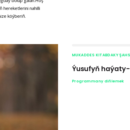
ýagday bolup galan.Hoş
ereketlerini nahilli
mize köýberiň.
MUKADDES KITABDAKY ŞAH
Ýusufyň haýaty
Programmany diňlemek