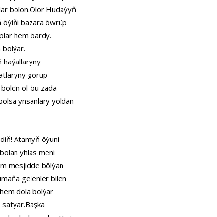
lar bolon.Olor Hudaýyň
 öýiňi bazara öwrüp
aplar hem bardy.
 bolýar.
 haýallaryny
atlaryny görüp
 boldn ol-bu zada
bolsa ynsanlary yoldan
ediň! Atamyň öýuni
 bolan yhlas meni
şym mesjidde bölýan
ümaňa gelenler bilen
n hem dola bolýar
a satýar.Başka