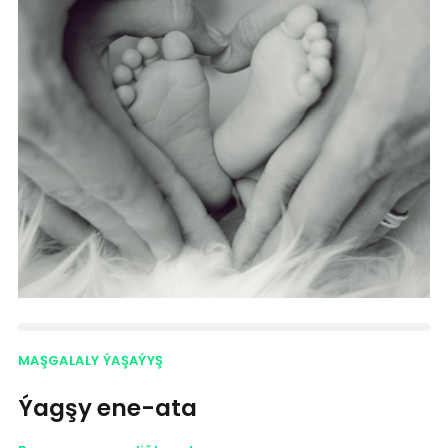
MAŞGALALY ÝAŞAÝYŞ
Ýagşy ene-ata