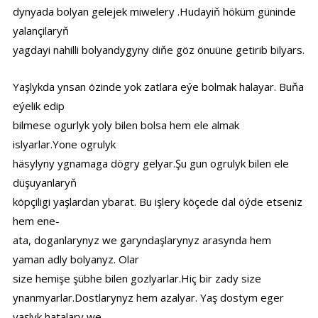
dynyada bolyan gelejek miwelery .Hudayiň höküm güninde
yalançilaryň
yagdayi nahilli bolyandygyny diňe göz önuüne getirib bilyars.
Yaşlykda ynsan özinde yok zatlara eýe bolmak halayar. Buňa
eýelik edip
bilmese ogurlyk yoly bilen bolsa hem ele almak
islyarlar.Yone ogrulyk
häsylyny ygnamaga dögry gelyar.Şu gun ogrulyk bilen ele
düşuyanlaryň
köpçiligi yaşlardan ybarat. Bu işlery köçede dal öýde etseniz
hem ene-
ata, doganlarynyz we garyndaşlarynyz arasynda hem
yaman adly bolyanyz. Olar
size hemişe şübhe bilen gozlyarlar.Hiç bir zady size
ynanmyarlar.Dostlarynyz hem azalyar. Yaş dostym eger
yaşlyk hatalary we