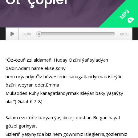
MP3
Аудиоплеер
00:00
00:00
“Öz-özüňizzi aldamaň: Huday Özüni ýaňsyladýan
däldir.Adam näme ekse,şony
hem orýandyr.Öz höweslerini kanagatlandyrmak isleýän
özüni weyran eder.Emma
Mukaddes Ruhy kanagatlandyrmak isleýan baky ýaşaýşy
alar”( Galat 6:7-8)
Salam eziz öňe baryan ýaş dinleji dostlar. Bu gun hayat
gözel gorinyar.
Sizleriň yaşynyzda biz hem göwnimiz isleglerini,gözlerimiz