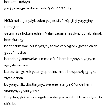
her kes Hudaýa
garşy çikip,jeza düçar bolar”(Rim/ 13:1-2)
Hökümete garşylyk eden ýaş nesilyň köpçiligi ýaşlyginy
tussagda
geçirmaga höküm edilen. Yalan gepniň hasylyny ygnab almak
hem ýüregy
begentirmayar. Siziň yaşynyzdaky köp öglon- gyzlar yalan
gepyň netijesi
barada öýlanmyarlar. Emma oňuň hem başynyza yagyan
agrykly miwesi
bar.Siz bir gezek yalan gepledinizmi öz howpsuzlygynyza
ziyan etirän
bolyanyz. Siz döstlarynyz we ene-atanyz öňunde hem
ynamynyzy yitiryanyz.
Bu yalançylyk siziň aragatnaşyklarynyza erbet täsir edyar.Bu
diňe bu