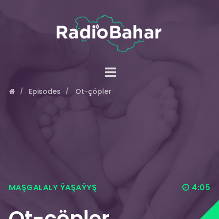
Episodes
Ot-çöpler
MAŞGALALY ÝAŞAÝYŞ
4:05
Ot-çöpler