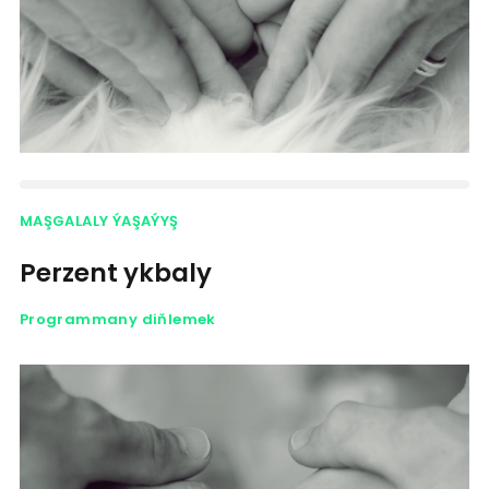
MAŞGALALY ÝAŞAÝYŞ
Perzent ykbaly
Programmany diňlemek