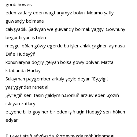
görib höwes
eden zatlary eden wagtlarymyz bolan. Mdamo şatly
guwançly bolmana
çalyşyadik. Şadyýan we guwançly bolmak yagşy. Göwnüny
begantiryan iş bilen
meşgul bölan göwy egerde bu işler ahlak çaginen aşmasa.
Diňe Hudayýň
konunlaryna dögry gelyan bolsa gowy bolyar. Mattä
kitabunda Huday
Sulayman paygember arkaly şeyle deyan:”Ey,yigit
yaşlygyndan rähet al
,ýyregiň seni täsin galdyrsin.Gönluň arzuw eden ,çöziň
isleyan zatlary
et,yone bilib goy her bir eden işiň uçin Hudayý seni hökum
edyar”
Bu ayat siziň aňyňyzda .ýyregynyzda möhürlenmegi