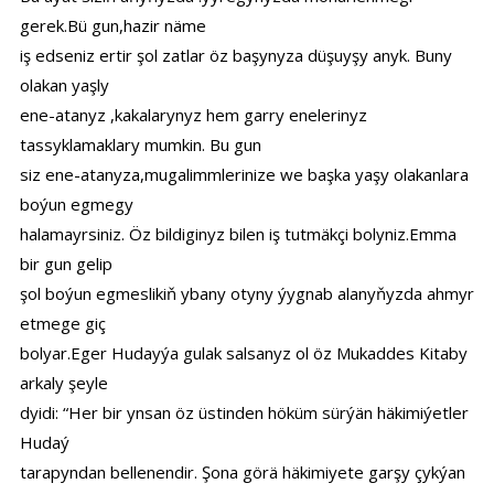
gerek.Bü gun,hazir näme
iş edseniz ertir şol zatlar öz başynyza düşuyşy anyk. Buny
olakan yaşly
ene-atanyz ,kakalarynyz hem garry enelerinyz
tassyklamaklary mumkin. Bu gun
siz ene-atanyza,mugalimmlerinize we başka yaşy olakanlara
boýun egmegy
halamayrsiniz. Öz bildiginyz bilen iş tutmäkçi bolyniz.Emma
bir gun gelip
şol boýun egmeslikiň ybany otyny ýygnab alanyňyzda ahmyr
etmege giç
bolyar.Eger Hudayýa gulak salsanyz ol öz Mukaddes Kitaby
arkaly şeyle
dyidi: “Her bir ynsan öz üstinden höküm sürýän häkimiýetler
Hudaý
tarapyndan bellenendir. Şona görä häkimiyete garşy çykýan