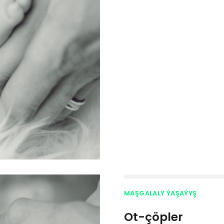
MAŞGALALY ÝAŞAÝYŞ
Ot-çöpler