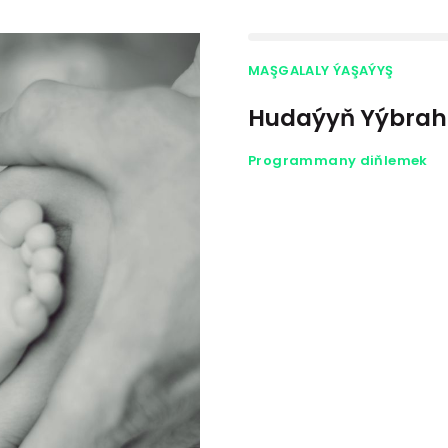
MAŞGALALY ÝAŞAÝYŞ
Hudaýyň Yýbrahi
Programmany diňlemek