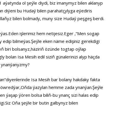
 aýatynda ol şeýle diydi, biz imanymyz bilen aklanyp
an diýeni bu Hudaý bilen parahatçylyga eýediris
agallaňyz bilen bolmady, muny size Hudaý peşgeş berdi.
meýas.Eden işlerimiz hem netijesiz.Eger ,”Men sogap
y edip bilmeýas.Şeýle eken näme edişiniz gerekdigi
ň biri bolsanyz,häziriň özünde togtap oýlap
 bolan Isa Mesih edil siziň günalerinizi alyp häçda
ne ynanýanyzmy?
n”diyenlerinde Isa Mesih bar bolany hakdaky fakta
a öwredýar,Oňda ýazylan hemme zada ynanýan.Şeýle
en ýaşap ýören bolsa biliň-bu ynanç sizi halas edip
i.Siz Oňa şeýle bir butin galbynyz bilen