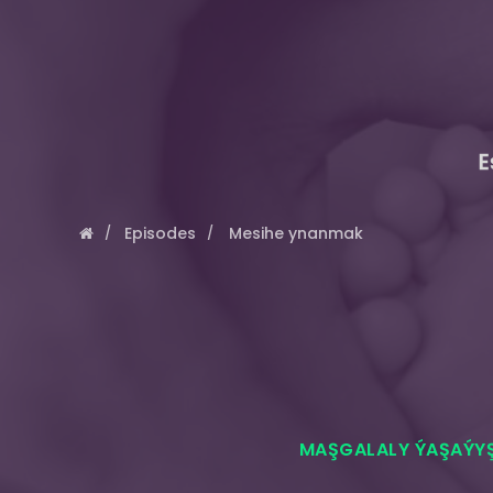
E
Episodes
Mesihe ynanmak
MAŞGALALY ÝAŞAÝY