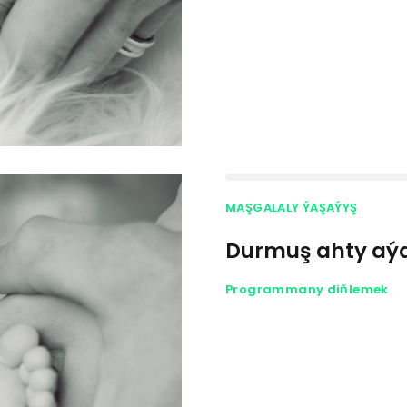
MAŞGALALY ÝAŞAÝYŞ
Durmuş ahty aýa
Programmany diňlemek