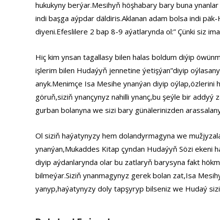
hukukyny berýar.Mesihyň höşhabary bary buna ynanlar u
indi başga aýpdar däldiris.Aklanan adam bolsa indi päk
diyeni.Efeslilere 2 bap 8-9 aýatlarynda ol:” Çünki siz 
Hiç kim ynsan tagallasy bilen halas boldum diýip öwünm
işlerim bilen Hudaýyň jennetine ýetişýan”diyip oýlasa
anyk.Menimçe Isa Mesihe ynanýan diyip oýlap,özlerini 
göruň,siziň ynançynyz nahilli ynanç,bu şeýle bir addyý
gurban bolanyna we sizi bary günälerinizden arassalan
Ol siziň haýatynyzy hem dolandyrmagyna we mužjyzalar
ynanýan,Mukaddes Kitap çyndan Hudaýyň Sözi ekeni 
diyip aýdanlarynda olar bu zatlaryň barysyna fakt hökmü
bilmeýar.Siziň ynanmagynyz gerek bolan zat,Isa Mesihy 
yanyp,haýatynyzy doly tapşyryp bilseniz we Hudaý siz