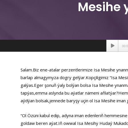
Mesihe
Аудиопле
00:
Salam.Biz ene-atalar perzentlerimize Isa Mesihe ynan
barlap almagymyza dogry gelýar.Kopçiligimiz “Isa Mes
galýas.Eger şonuň ýaly bolýan bolsa Isa Mesihe ynanm
tapýas,emma aslynda bu aýatlar nämeni aňlatýar?Hemm
aýdýan bolsak,jennede baryşy uçin ol Isa Mesihe iman
“Ol Özüni kabul edip, adyna iman edenleriň hemmesin
goldaw beren aýat.Iň owwal Isa Mesihy Hudaý Mukadd