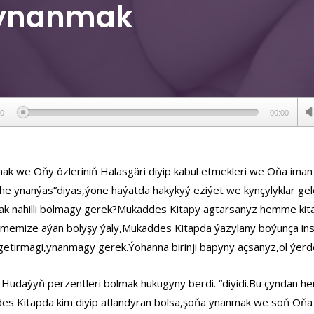
 ynanmak
ер
00
00:00
mak we Oňy özleriniň Halasgäri diyip kabul etmekleri we Oňa im
ihe ynanýas”diyas,ýone haýatda hakykyý eziýet we kynçylyklar g
ak nahilli bolmagy gerek?Mukaddes Kitapy agtarsanyz hemme kita
emize aýan bolyşy ýaly,Mukaddes Kitapda ýazylany boýunça insa
 getirmagi,ynanmagy gerek.Ýohanna birinji bapyny açsanyz,ol ýerd
e Hudaýyň perzentleri bolmak hukugyny berdi. “diyidi.Bu çyndan
es Kitapda kim diyip atlandyran bolsa,şoňa ynanmak we soň Oňa