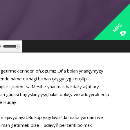
MP3
Используйте
клавиши
вверх/
вниз,
an getirmeklerinden oň,özümiz Oňa bolan ynançymyzy
чтобы
elende näme etmagi bilman çaşgynlyga düşüp
увеличить
plar içinden Isa Mesihe ynanmak hakdaky aýatlary
или
n günasi bagyşlanylyşy,halas boluşy we addyýrak edip
уменьшить
e Hudaý :
громкость.
 hem ajaýyp aýat.Bu kop ýagdaýlarda maňa ýardam we
 iman getirmek-bize Hudaýyň perzenti bolmak