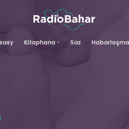
sasy
Kitaphana
Saz
Habarlaşm
Ş