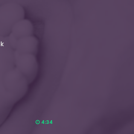
ak
4:34