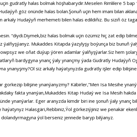
çin gudratly halas bolmak höşhabarydir.Meselen Rimlilere 5 bap 1
-Hudaýyň göz onünde halas bolan.Şonuň uçin hem imani bilan aklan
iman arkaly Hudaýyň merhemeti bilen halas edildiňiz. Bu siziň öz t
esin. “diydi.Diymek,biz halas bolmak uçin özümiz hiç zat edip bil
nyz ýalňyşýanyz. Mukaddes Kitapda ýazylyşy boýunça biz bunuň ýal
howpsyz we oňat duýup ýören adamlar ýalňyşýarlar.Siz hem şolary
 zatlaryň bardygyna ynanç ýaly ynançmy ýada Gudratly Hudaýyň Ogly
yna ynanyşmy?Ol siz arkaly haýatynyzda gudratly işler edip bilişi
 gorkezip bilişine ynanýanyzmy? Käbirler,”Men Isa Mesihe ynanýa
hakdaky fakta ynanýan,Mukaddes Kitap Hudaý we Isa Mesih hakd
nde ynanýarlar. Eger aranyzda kimdir biri ine şonuň ýaly ynanç bil
haýatynyz Halasgäri,Rebbiniz,Ýol görkeziýjiniz we penakär ekenlig
i dolandyrmagyna ýol berseniz jennede baryp bilýanyz.