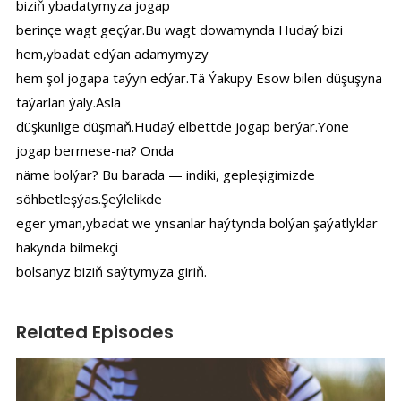
biziň ybadatymyza jogap
berinçe wagt geçýar.Bu wagt dowamynda Hudaý bizi
hem,ybadat edýan adamymyzy
hem şol jogapa taýyn edýar.Tä Ýakupy Esow bilen düşuşyna
taýarlan ýaly.Asla
düşkunlige düşmaň.Hudaý elbettde jogap berýar.Yone
jogap bermese-na? Onda
näme bolýar? Bu barada — indiki, gepleşigimizde
söhbetleşýas.Şeýlelikde
eger yman,ybadat we ynsanlar haýtynda bolýan şaýatlyklar
hakynda bilmekçi
bolsanyz biziň saýtymyza giriň.
Related Episodes