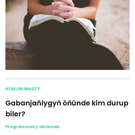
AÝALLAR WAGTY
Gabanjaňlygyň öňünde kim durup
biler?
Programmany diňlemek