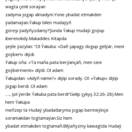
wagta çenli soraýan
zadyma jogap almadym.Yone ybadat etmakden
ýadamaýan.Ýakup bilen Hudaýyň
göreşi ýadyňyzdamy?Şonda Ýakup Hudaýi goýup
iberenokdy.Mukaddes Kitapda
şeýle ýazylan: “Ol Ýakuba: «Daň şapagy dogup gelýär, meni
goýber!» diýdi.
Ýakup oňa: «Tä maňa pata berýänçäň, men seni
goýbermerin» diýdi. Ol adam
Ýakupdan: «Adyň näme?» diýip sorady. Ol: «Ýakup» diýip
jogap berdi. Ol adam
…., şol ýerde Ýakuba pata berdi”Gelip çykyş 32:26-28).Men
hem Ýakupa
meňzep tä Hudaý ybadatlaryma jogap bermeýinçe
soramakdan togtamaýan.Siz hem
ybadat etmakden togtamaň.Bilýaňyzmy käwagtda Hudaý