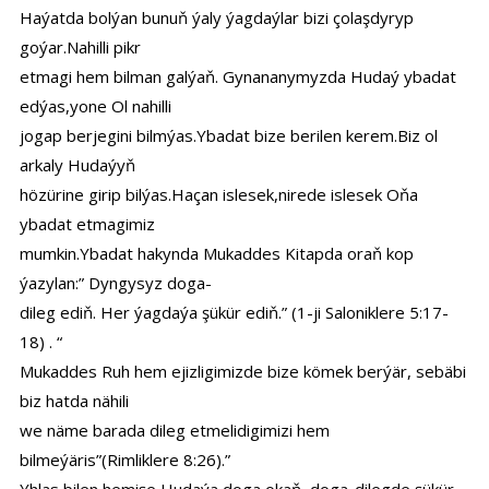
Haýatda bolýan bunuň ýaly ýagdaýlar bizi çolaşdyryp
goýar.Nahilli pikr
etmagi hem bilman galýaň. Gynananymyzda Hudaý ybadat
edýas,yone Ol nahilli
jogap berjegini bilmýas.Ybadat bize berilen kerem.Biz ol
arkaly Hudaýyň
hözürine girip bilýas.Haçan islesek,nirede islesek Oňa
ybadat etmagimiz
mumkin.Ybadat hakynda Mukaddes Kitapda oraň kop
ýazylan:” Dyngysyz doga-
dileg ediň. Her ýagdaýa şükür ediň.” (1-ji Saloniklere 5:17-
18) . “
Mukaddes Ruh hem ejizligimizde bize kömek berýär, sebäbi
biz hatda nähili
we näme barada dileg etmelidigimizi hem
bilmeýäris”(Rimliklere 8:26).”