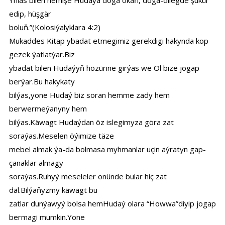
Yhlas bilen hemişe Hudaýa doga okaň, doga-dilegde şükür
edip, hüşgär
boluň.”(Kolosiýalyklara 4:2)
Mukaddes Kitap ybadat etmegimiz gerekdigi hakynda kop
gezek ýatlatýar.Biz
ybadat bilen Hudaýyň hözürine girýas we Ol bize jogap
berýar.Bu hakykaty
bilýas,yone Hudaý biz soran hemme zady hem
berwermeýanyny hem
bilýas.Käwagt Hudaýdan öz islegimyza göra zat
soraýas.Meselen öýimize täze
mebel almak ýa-da bolmasa myhmanlar uçin aýratyn gap-
çanaklar almagy
soraýas.Ruhyý meseleler onünde bular hiç zat
däl.Bilýaňyzmy käwagt bu
zatlar dunýawyý bolsa hemHudaý olara “Howwa”diyip jogap
bermagi mumkin.Yone