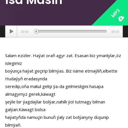
MP3
Аудиоплеер
00:00
00:00
Salam ezizler. Haýat oraň agyr zat. Esasan biz ymanlylar,öz
islegimiz
boýunça haýat geçirip bilmýas. Biz näme etmaýliň,elbette
Hudaýyň eradasynda
seredip,oňa makul gelişi ýa-da gelmesligini hasapa
almagymyz gerek,käwagt
şeýle bir ýagdaýlar bolýar,nahilli ýol tutmagy bilman
galýan.Käwagt bolsa
haýatyňda namuçin bunuň ýaly zat bolýanyny düşunip
bilmýaň.