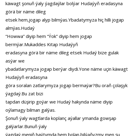
käwagt şonuň ýaly ýagdaýlar bolýar Hudaýyň eradasyna
görä bir näme dileg
etsek hem,jogap alyp bilmýas.Ybadatymyza hiç hilli jogap
almýas.Hudaý
“Howwa” diyip hem “Ýok” diyip hem jogap
bermýar.Mukaddes Kitap Hudaýyň
eradasyna görä bir näme dileg etsek Hudaý bize gulak
asýar we
ybadatlarymyza jogap berýar diydi.Yone näme uçin käwagt
Hudaýyň eradasyna
göra soralan zatlarymyza jogap bermaýar?Bu oraň çolaşyk
ýagdaý.Bu zat bizi
tapdan düşirip goýar we Hudaý hakynda näme diyip
oýlamagy bilman galýas.
Şonuň ýaly wagtlarda koplanç aýallar ymanda gowşap
galýarlar.Bunuň ýaly
ýagdaý meniň haýtymda hem bolan,bilýaňyzmy men şu