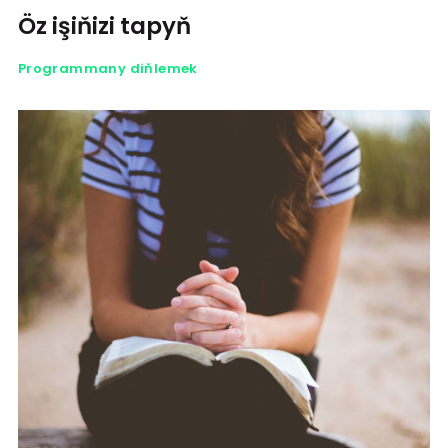
Öz işiňizi tapyň
Programmany diňlemek