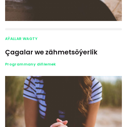
AÝALLAR WAGTY
Çagalar we zähmetsöýerlik
Programmany diňlemek