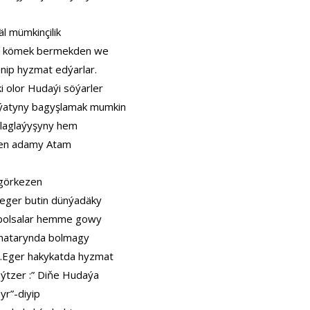
 mümkinçilik
ere kömek bermekden we
nip hyzmat edýarlar.
 olor Hudaýi söýarler
ýatyny bagyşlamak mumkin
sylaglaýyşyny hem
eden adamy Atam
 görkezen
,eger butin dünýadäky
n bolsalar hemme gowy
r hatarynda bolmagy
k.Eger hakykatda hyzmat
eýtzer :” Diňe Hudaýa
yr”-diyip