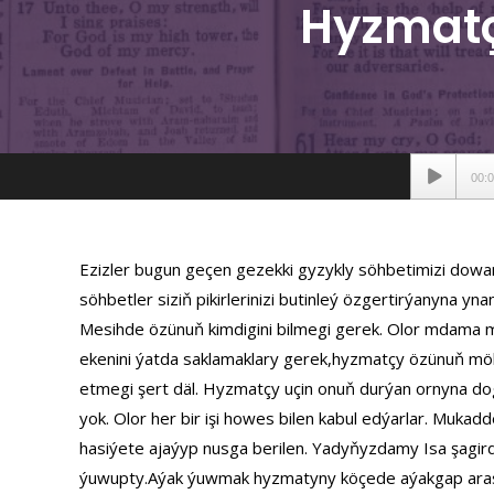
Hyzmatç
Аудиопле
00:
Ezizler bugun geçen gezekki gyzykly söhbetimizi dowa
söhbetler siziň pikirlerinizi butinleý özgertirýanyna y
Mesihde özünuň kimdigini bilmegi gerek. Olor mdama 
ekenini ýatda saklamaklary gerek,hyzmatçy özünuň 
etmegi şert däl. Hyzmatçy uçin onuň durýan ornyna dog
yok. Olor her bir işi howes bilen kabul edýarlar. Mukad
hasiýete ajaýyp nusga berilen. Yadyňyzdamy Isa şagird
ýuwupty.Aýak ýuwmak hyzmatyny köçede aýakgap arass