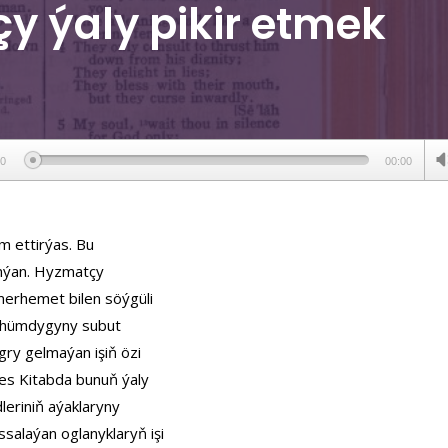
y ýaly pikir etmek
ер
00
00:00
m ettirýas. Bu
nanýan. Hyzmatçy
merhemet bilen söýgüli
möhümdygyny subut
ry gelmaýan işiň özi
des Kitabda bunuň ýaly
leriniň aýaklaryny
alaýan oglanyklaryň işi