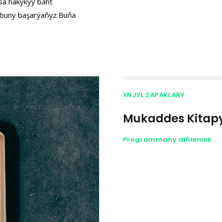
sa hakykýy baht
z buny başarýaňyz.Buňa
YNJYL SAPAKLARY
Mukaddes Kitap
Programmany diňlemek