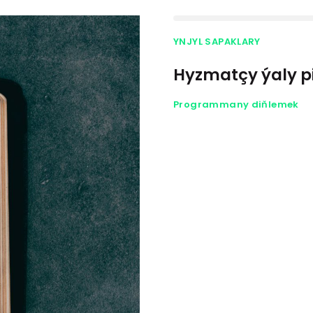
YNJYL SAPAKLARY
Hyzmatçy ýaly p
Programmany diňlemek