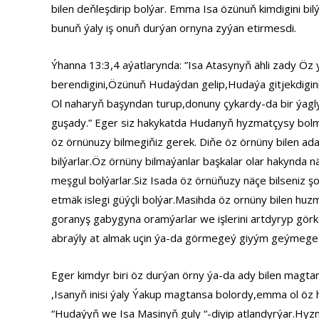
bilen deňleşdirip bolýar. Emma Isa özünuň kimdigini bi
bunuň ýaly iş onuň durýan ornyna zyýan etirmesdi.
Ýhanna 13:3,4 aýatlarynda: ”Isa Atasynyň ähli zady Öz
berendigini,Özünuň Hudaýdan gelip,Hudaýa gitjekdigini 
Ol naharyň başyndan turup,donuny çykardy-da bir ýaglyk 
guşady.” Eger siz hakykatda Hudanyň hyzmatçysy bolm
öz örnünuzy bilmegiňiz gerek. Diňe öz örnüny bilen ad
bilýarlar.Öz örnüny bilmaýanlar başkalar olar hakynda 
meşgul bolýarlar.Siz Isada öz örnüňuzy näçe bilseniz 
etmäk islegi güýçli bolýar.Masihda öz ornüny bilen huzm
goranyş gabygyna oramýarlar we işlerini artdyryp görk
abraýly at almak uçin ýa-da görmegeý giyým geýmege 
Eger kimdyr biri öz durýan örny ýa-da ady bilen magt
,Isanyň inisi ýaly Ýakup magtansa bolordy,emma ol öz 
“Hudaýyň we Isa Masinyň guly “-diyip atlandyrýar.Hyz