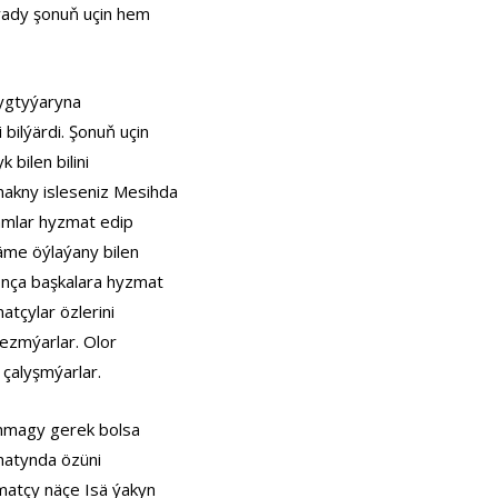
lýady şonuň uçin hem
 ygtyýaryna
bilýärdi. Şonuň uçin
bilen bilini
akny isleseniz Mesihda
amlar hyzmat edip
näme öýlaýany bilen
şonça başkalara hyzmat
atçylar özlerini
ezmýarlar. Olor
çalyşmýarlar.
anmagy gerek bolsa
hatynda özüni
matçy näçe Isä ýakyn