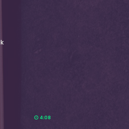
ak
4:08