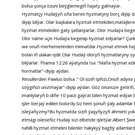
bolsa şonça özuni beýglemegiň hajaty galmaýar.
Hyzmatçy Hudaýyň oňa beren hyzmatyny borç diýip däl
diyip bilýar. Olar başkalara hyzmat etmekden,mätäjl
hyzmat etmekden gaty şatlanýarlar. Olor Hudaýa bege
Olor näme uçin Hudaýa begenip hyzmat edýarlar? Çunki
we onuň merhemetinden minnatdar.Hyzmat etmek ha
bolan iň ulakan işdir.Olar Hudaý oloryň hyzmatlaryny 
bilýarlar. Ýhanna 12:26 aýatynda Isa :”Maňa hyzmat 
hormatlar”-diyip aýdan.
Resullerden Pawlus bolsa :” Ol siziň işiňizi,Onuň adyna
söýgiňizi unutmaýar”-diyip aýdan. Göz önünuze getiriň
imanlylaryň b diňe 10 paizi gaýrat bilen hyzmat edýa
işler berjaý edilen bolordy.Siz hem şonuň ýaly adamla
isleýaňyzmy?Bu hyzmatda siziň ýaşyňyzyň ähmieti yo
etmägi isleseňiz Hudaý sizi elbetde işletýar.Albert Şw
nahilli hyzmat etmekni bilenler hakykyý bagtly adamlard