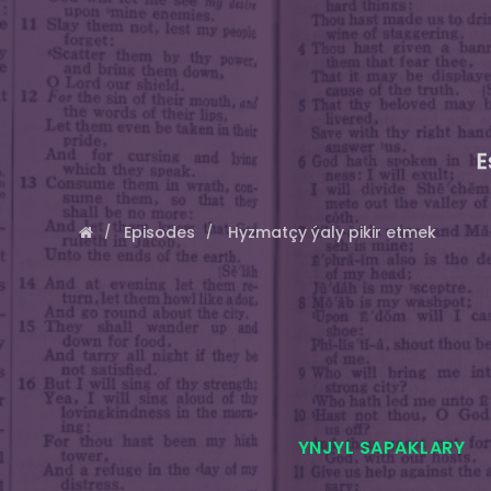
E
Episodes
Hyzmatçy ýaly pikir etmek
YNJYL SAPAKLARY