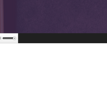
Используйте
клавиши
вверх/
вниз,
чтобы
увеличить
или
уменьшить
громкость.