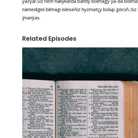
ýazýar.Siz hem hakykatda bahtly bolmagy ýa-da bolma
nämedigini bilmagi isleseňiz hyzmatçy bolup görüň..Si
ýnanýas.
Related Episodes