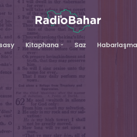
sasy
Kitaphana
Saz
Habarlaşm