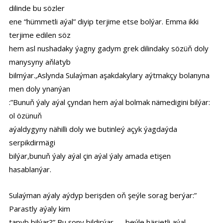
dilinde bu sözler
ene “hümmetli aýal” diyip terjime etse bolýar. Emma ikki
terjime edilen söz
hem asl nushadaky ýagny gadym grek dilindaky sözüň doly
manysyny aňlatyb
bilmýar.,Aslynda Sulaýman aşakdakylary aýtmakçy bolanyna
men doly ynanýan
:”Bunuň ýaly aýal çyndan hem aýal bolmak nämedigini bilýar:
ol özünuň
aýaldygyny nähilli doly we butinleý açyk ýagdaýda
serpikdirmägi
bilýar,bunuň ýaly aýal çin aýal ýaly amada etişen
hasablanýar.
Sulaýman aýaly aýdyp berişden oň şeýle sorag berýar:”
Parastly aýaly kim
tapyb bilýar?” Bu şony bildirýar — beýle häsietli aýal