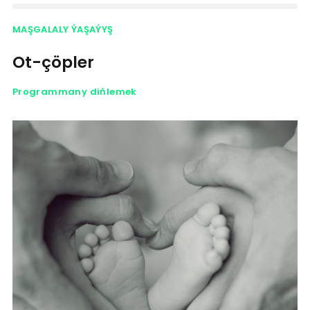
MAŞGALALY ÝAŞAÝYŞ
Ot-çöpler
Programmany diňlemek