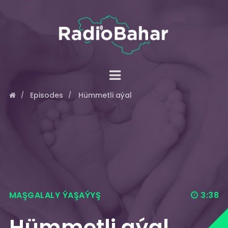
Episodes
Hümmetli aýal
MAŞGALALY ÝAŞAÝYŞ
3:38
Hümmetli aýal