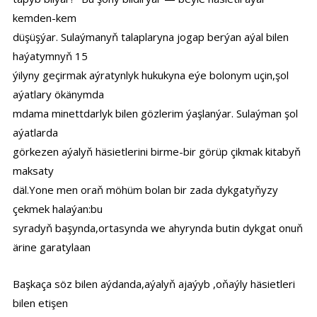
kemden-kem
düşüşýar. Sulaýmanyň talaplaryna jogap berýan aýal bilen
haýatymnyň 15
ýilyny geçirmak aýratynlyk hukukyna eýe bolonym uçin,şol
aýatlary ökänymda
mdama minettdarlyk bilen gözlerim ýaşlanýar. Sulaýman şol
aýatlarda
görkezen aýalyň häsietlerini birme-bir görüp çikmak kitabyň
maksaty
däl.Yone men oraň möhüm bolan bir zada dykgatyňyzy
çekmek halaýan:bu
syradyň başynda,ortasynda we ahyrynda butin dykgat onuň
ärine garatylaan
Başkaça söz bilen aýdanda,aýalyň ajaýyb ,oňaýly häsietleri
bilen etişen