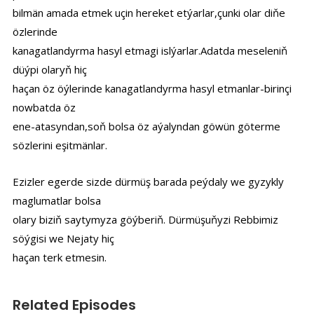
bilmän amada etmek uçin hereket etýarlar,çunki olar diňe
özlerinde
kanagatlandyrma hasyl etmagi islýarlar.Adatda meseleniň
düýpi olaryň hiç
haçan öz öýlerinde kanagatlandyrma hasyl etmanlar-birinçi
nowbatda öz
ene-atasyndan,soň bolsa öz aýalyndan göwün göterme
sözlerini eşitmänlar.
Ezizler egerde sizde dürmüş barada peýdaly we gyzykly
maglumatlar bolsa
olary biziň saytymyza göýberiň. Dürmüşuňyzi Rebbimiz
söýgisi we Nejaty hiç
haçan terk etmesin.
Related Episodes