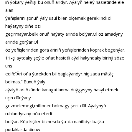
iň ýokary ýeňişi-bu onuň äridyr. Aýalyň heleý häsietinde ele
alan
ýeňişlerini şonuň ýaly usul bilen ölçemek gerek.Indi ol
haýatyny diňe özi
geçirmäýar,belki onuň haýaty ärinde bolýar.Ol öz amadyny
ärinde gorýar.Ol
öz yeňişlerinden görä äriniň yeňişlerinden köprak begenýar.
11-çi aytdaky şeýle oňat häsietli aýal hakyndaky birinji söze
uns
ediň:”Äri oňa ýürekden bil baglaýandyr,hiç zada mätäç
bolmas.” Bunuň ýaly
aýalyň äri özünde kanagatlanma duýgysyny hasyl etmek
uçin dünýany
gezmelemegi,millioner bolmagy şert däl. Aýalynyň
ruhlandyrany oňa eterli
bolýar. Köp kişiler biznesda ýa-da nahillidyr başka
pudaklarda dinuw