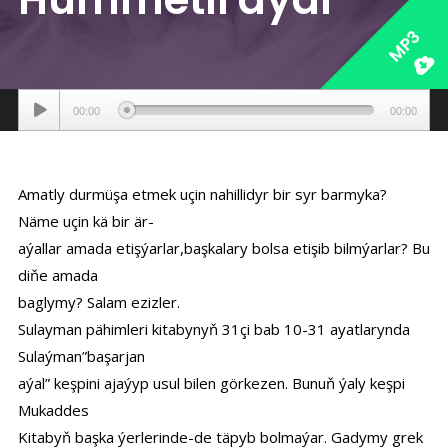
MP3
Аудиоплеер
00:00
00:00
Amatly durmüşa etmek uçin nahillidyr bir syr barmyka?
Näme uçin kä bir är-
aýallar amada etişýarlar,başkalary bolsa etişib bilmýarlar? Bu
diňe amada
baglymy? Salam ezizler.
Sulayman pähimleri kitabynyň 31çi bab 10-31 ayatlarynda
Sulaýman”başarjan
aýal” keşpini ajaýyp usul bilen görkezen. Bunuň ýaly keşpi
Mukaddes
Kitabyň başka ýerlerinde-de täpyb bolmaýar. Gadymy grek