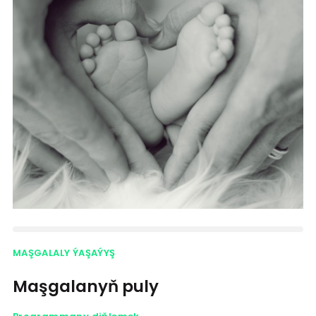
MAŞGALALY ÝAŞAÝYŞ
Maşgalanyň puly