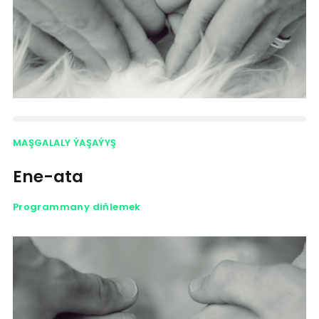
MAŞGALALY ÝAŞAÝYŞ
Ene-ata
Programmany diňlemek