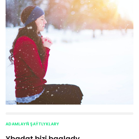
ADAMLAYÑ ŞAÝTLYKLARY
Ybadat bizi baglady