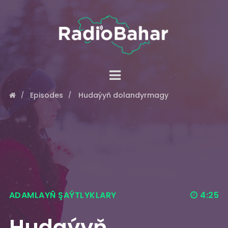
Episodes
Hudaýyň dolandyrmagy
ADAMLAYÑ ŞAÝTLYKLARY
4:25
Hudaýyň