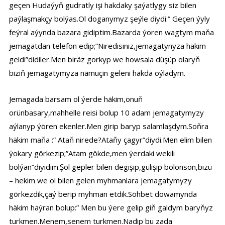
geçen Hudaýyň gudratly işi hakdaky şaýatlygy siz bilen
paýlaşmakçy bolýas.Ol doganymyz şeýle diydi:” Geçen ýyly
feýral aýynda bazara gidiptim.Bazarda ýoren wagtym maňa
jemagatdan telefon edip;”Niredisiniz,jemagatynyza häkim
geldi”didiler.Men biräz gorkyp we howsala düşüp olaryň
biziň jemagatymyza nämuçin geleni hakda oýladym.
Jemagada barsam ol ýerde häkim,onuň
orünbasary,mahhelle reisi bolup 10 adam jemagatymyzy
aýlanyp ýören ekenler.Men girip baryp salamlaşdym.Soňra
häkim maňa :” Ataň nirede?Ataňy çagyr”diydi.Men elim bilen
ýokary görkezip;”Atam gökde,men ýerdaki wekili
bolýan”diyidim.Şol gepler bilen degişip,gülişip bolonson,bizü
– hekim we ol bilen gelen myhmanlara jemagatymyzy
görkezdik,çaý berip myhman etdik.Söhbet dowamynda
häkim haýran bolup:” Men bu ýere gelip giň galdym baryňyz
turkmen.Menem,senem turkmen.Nadip bu zada