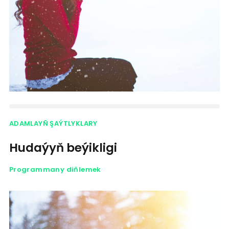
ADAMLAYÑ ŞAÝTLYKLARY
Hudaýyň beýikligi
Programmany diňlemek