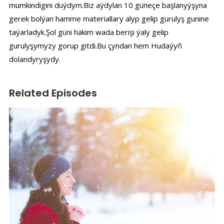
mumkindigini duýdym.Biz aýdylan 10 güneçe başlanyýşyna
gerek bolýan hamme materiallary alyp gelip gurulyş gunine
taýarladyk.Şol güni häkim wada berişi ýaly gelip
gurulyşymyzy gorup gitdi.Bu çyndan hem Hudaýyň
dolandyryşydy.
Related Episodes