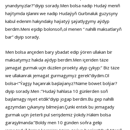
ynandynyzlar?”diyip sorady.Men bolsa nadip Hudaý meniň
haýtymda işlanini we nadip Hudaýyň Gurbnaluk guzysyny
kabul edenim hakyndaky haýatyý şaýatlygymy aýdyp
berdim.Meni eşidip bolonsoň,ol menen “ nahilli maksatlaryň
bar” diyip sorady.
Men bolsa ançeden bary ybadat edip ýören ullakan bir
maksatymyz hakda aýdyp berdim.Men içeriden täze
jamagat gurmak uçin düzilen proekty alyp çykyp:” Biz täze
we ullakanrak jemagat gurmagymyz gerek”diydim.Ol
bolsa<”Ýagşy haçanrak başlaýanyz?Näme böwet bolýar?
diyip sorady.Men :”Hudaý hahlasa 10 günlerden soň
başlamagy niyet etdik”diyip jogap berdim.Bu gep nahilli
agzymdan çykanyny bilmeýan.Çunki entek bu jemagady
gurmak uçin ýeterli pul serişdemiz ýokdy.Häkim bolsa
garaşylmanda:”Boldy men 10 günden soňra gelip