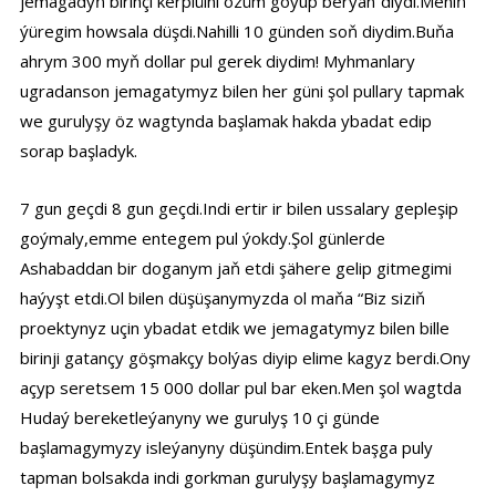
jemagadyň birinçi kerpiüini özüm goýup berýan”diydi.Meniň
ýüregim howsala düşdi.Nahilli 10 günden soň diydim.Buňa
ahrym 300 myň dollar pul gerek diydim! Myhmanlary
ugradanson jemagatymyz bilen her güni şol pullary tapmak
we gurulyşy öz wagtynda başlamak hakda ybadat edip
sorap başladyk.
7 gun geçdi 8 gun geçdi.Indi ertir ir bilen ussalary gepleşip
goýmaly,emme entegem pul ýokdy.Şol günlerde
Ashabaddan bir doganym jaň etdi şähere gelip gitmegimi
haýyşt etdi.Ol bilen düşüşanymyzda ol maňa “Biz siziň
proektynyz uçin ybadat etdik we jemagatymyz bilen bille
birinji gatançy göşmakçy bolýas diyip elime kagyz berdi.Ony
açyp seretsem 15 000 dollar pul bar eken.Men şol wagtda
Hudaý bereketleýanyny we gurulyş 10 çi günde
başlamagymyzy isleýanyny düşündim.Entek başga puly
tapman bolsakda indi gorkman gurulyşy başlamagymyz