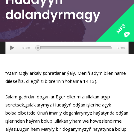
dolandyrmagy
MP3
Аудиоплеер
00:00
00:00
“Atam Ogly arkaly şöhratlanar ýaly, Meniň adym bilen näme
dileseňiz, dilegiňizi bitirerin.”(Ýohanna 14:13).
Salam gadrdan doganlar.Eger ellerimizi ullakan açyp
seretsek,gulaklarymyz Hudaýyň edýan işlerine açyk
bolsa,elbettde Onuň imanly doganlarymyz haýatynda edýan
işlerinden haýran bolup ,ullakan ylham we höweslendirme
alýas.Bugun hem Maryly bir doganymyzyň haýatynda bolup