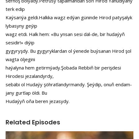
serhoş bolýady.Petrusy tapalmandan soň Hirod Ýahudiýany
terk edip
Kaýsariýa geldi.Halkka wagz edýan güninde Hirod patyşalyk
lybasyny geýip
wagz etdi. Halk hem: «Bu ynsan sesi däl-de, bir hudaýyň
sesidir!» diýip
gygyryşdy. Bu gygyryklardan ol ýenede buýsanan Hirod şol
wagta öljegini
haýalyna hem getirmýady.Şobada Rebbiň bir perişdesi
Hirodesi jezalandyrdy,
sebäbi ol Hudaýy şöhratlandyrmandy. Şeýdip, onuň endam-
jany gurtlap öldi. Bu
Hudaýyň oňa beren jezasydy.
Related Episodes