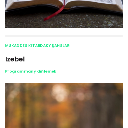
MUKADDES KITABDAKY ŞAHSLAR
Izebel
Programmany diňlemek