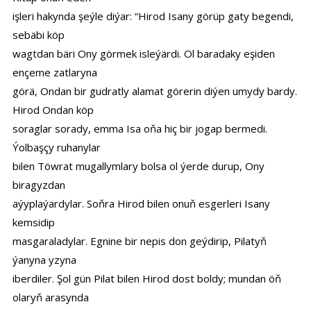
işleri hakynda şeýle diýar: “Hirod Isany görüp gaty begendi,
sebäbi köp
wagtdan bäri Ony görmek isleýärdi. Ol baradaky eşiden
ençeme zatlaryna
görä, Ondan bir gudratly alamat görerin diýen umydy bardy.
Hirod Ondan köp
soraglar sorady, emma Isa oňa hiç bir jogap bermedi.
Ýolbaşçy ruhanylar
bilen Töwrat mugallymlary bolsa ol ýerde durup, Ony
biragyzdan
aýyplaýardylar. Soňra Hirod bilen onuň esgerleri Isany
kemsidip
masgaraladylar. Egnine bir nepis don geýdirip, Pilatyň
ýanyna yzyna
iberdiler. Şol gün Pilat bilen Hirod dost boldy; mundan öň
olaryň arasynda