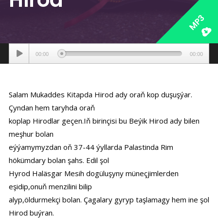
MP3
Аудиоплеер
00:00
00:00
Salam Mukaddes Kitapda Hirod ady oraň kop duşuşýar.
Çyndan hem taryhda oraň
koplap Hirodlar geçen.Iň birinçisi bu Beýik Hirod ady bilen
meşhur bolan
eýýamymyzdan oň 37-44 ýyllarda Palastinda Rim
hökümdary bolan şahs. Edil şol
Hyrod Haläsgar Mesih dogüluşyny müneçjimlerden
eşidip,onuň menzilini bilip
alyp,öldurmekçi bolan. Çagalary gyryp taşlamagy hem ine şol
Hirod buýran.