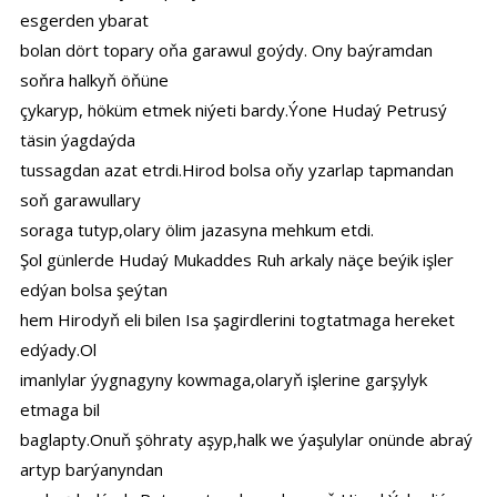
esgerden ybarat
bolan dört topary oňa garawul goýdy. Ony baýramdan
soňra halkyň öňüne
çykaryp, höküm etmek niýeti bardy.Ýone Hudaý Petrusý
täsin ýagdaýda
tussagdan azat etrdi.Hirod bolsa oňy yzarlap tapmandan
soň garawullary
soraga tutyp,olary ölim jazasyna mehkum etdi.
Şol günlerde Hudaý Mukaddes Ruh arkaly näçe beýik işler
edýan bolsa şeýtan
hem Hirodyň eli bilen Isa şagirdlerini togtatmaga hereket
edýady.Ol
imanlylar ýygnagyny kowmaga,olaryň işlerine garşylyk
etmaga bil
baglapty.Onuň şöhraty aşyp,halk we ýaşulylar onünde abraý
artyp barýanyndan