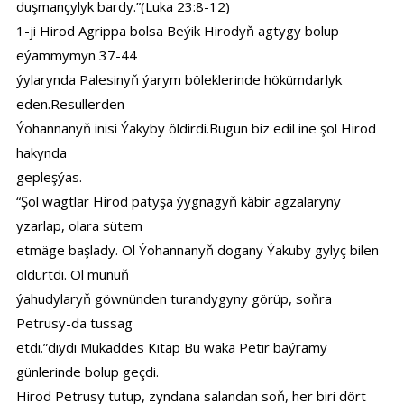
duşmançylyk bardy.”(Luka 23:8-12)
1-ji Hirod Agrippa bolsa Beýik Hirodyň agtygy bolup
eýammymyn 37-44
ýylarynda Palesinyň ýarym böleklerinde hökümdarlyk
eden.Resullerden
Ýohannanyň inisi Ýakyby öldirdi.Bugun biz edil ine şol Hirod
hakynda
gepleşýas.
“Şol wagtlar Hirod patyşa ýygnagyň käbir agzalaryny
yzarlap, olara sütem
etmäge başlady. Ol Ýohannanyň dogany Ýakuby gylyç bilen
öldürtdi. Ol munuň
ýahudylaryň göwnünden turandygyny görüp, soňra
Petrusy-da tussag
etdi.”diydi Mukaddes Kitap Bu waka Petir baýramy
günlerinde bolup geçdi.
Hirod Petrusy tutup, zyndana salandan soň, her biri dört