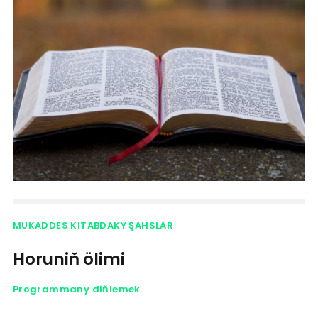
MUKADDES KITABDAKY ŞAHSLAR
Horuniň ölimi
Programmany diňlemek