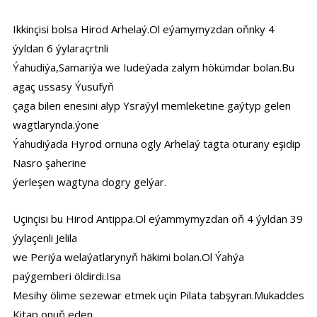
Ikkinçisi bolsa Hirod Arhelaý.Ol eýamymyzdan oňnky 4
ýyldan 6 ýylaraçrtnli
Ýahudiýa,Samariýa we Iudeýada zalym hökümdar bolan.Bu
agaç ussasy Ýusufyň
çaga bilen enesini alyp Ysraýyl memleketine gaýtyp gelen
wagtlarynda.ýone
Ýahudiýada Hyrod ornuna ogly Arhelaý tagta oturany eşidip
Nasro şaherine
ýerleşen wagtyna dogry gelýar.
Uçinçisi bu Hirod Antippa.Ol eýammymyzdan oň 4 ýyldan 39
ýylaçenli Jelila
we Periýa welaýatlarynyň häkimi bolan.Ol Ýahýa
paýgemberi öldirdi.Isa
Mesihy ölime sezewar etmek uçin Pilata tabşyran.Mukaddes
Kitap onuň eden