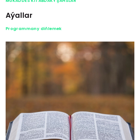
MUKADDES KITABDAKY ŞAHSLAR
Aýallar
Programmany diňlemek