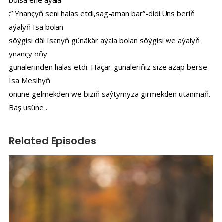
bolsa ene aýala
:” Ynançyň seni halas etdi,sag-aman bar”-didi.Uns beriň
aýalyň Isa bolan
söýgisi däl Isanyň günäkär aýala bolan söýgisi we aýalyň
ynançy oňy
günälerinden halas etdi. Haçan günäleriňiz size azap berse
Isa Mesihyň
onune gelmekden we biziň saýtymyza girmekden utanmaň.
Baş usüne .
Related Episodes