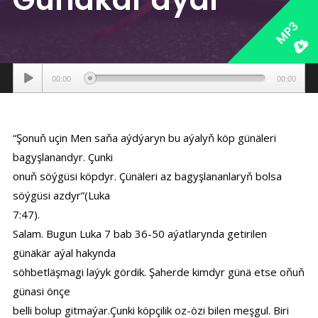
MP3
Аудиоплеер
00:00
00:00
“Şonuň uçin Men saňa aýdýaryn bu aýalyň köp günäleri
bagyşlanandyr. Çunki
onuň söýgüsi köpdyr. Çünäleri az bagyşlananlaryň bolsa
söýgüsi azdyr”(Luka
7:47).
Salam. Bugun Luka 7 bab 36-50 aýatlarynda getirilen
günäkär aýal hakynda
söhbetläşmagi laýyk gördik. Şaherde kimdyr günä etse oňuň
günasi önçe
belli bolup gitmaýar.Çunki köpçilik oz-özi bilen meşgul. Biri