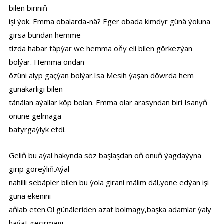
bilen biriniň
işi ýok. Emma obalarda-nä? Eger obada kimdyr günä ýoluna
girsa bundan hemme
tizda habar täpýar we hemma oňy eli bilen görkezýan
bolýar. Hemma ondan
özüni alyp gaçýan bolýar.Isa Mesih ýaşan döwrda hem
günäkärligi bilen
tänälan aýallar köp bolan. Emma olar arasyndan biri Isanyň
onüne gelmäga
batyrgaýlyk etdi.
Geliň bu aýal hakynda söz başlaşdan oň onuň ýagdaýyna
girip göreýliň.Aýal
nahilli sebäpler bilen bu ýola girani mälim däl,yone edýan işi
günä ekenini
aňlab eten.Ol günäleriden azat bolmagy,başka adamlar ýaly
haýat geçirmägi