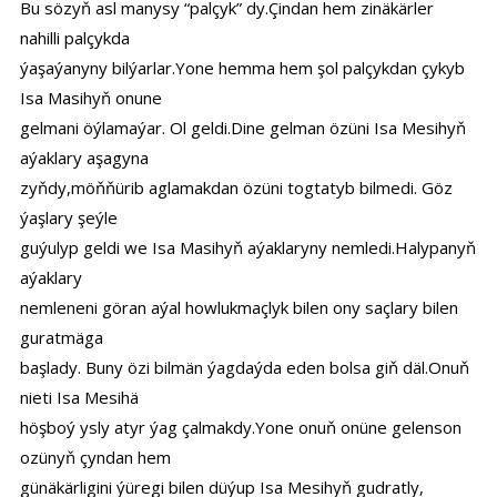
Bu sözyň asl manysy “palçyk” dy.Çindan hem zinäkärler
nahilli palçykda
ýaşaýanyny bilýarlar.Yone hemma hem şol palçykdan çykyb
Isa Masihyň onune
gelmani öýlamaýar. Ol geldi.Dine gelman özüni Isa Mesihyň
aýaklary aşagyna
zyňdy,möňňürib aglamakdan özüni togtatyb bilmedi. Göz
ýaşlary şeýle
guýulyp geldi we Isa Masihyň aýaklaryny nemledi.Halypanyň
aýaklary
nemleneni göran aýal howlukmaçlyk bilen ony saçlary bilen
guratmäga
başlady. Buny özi bilmän ýagdaýda eden bolsa giň däl.Onuň
nieti Isa Mesihä
höşboý ysly atyr ýag çalmakdy.Yone onuň onüne gelenson
ozünyň çyndan hem
günäkärligini ýüregi bilen düýup Isa Mesihyň gudratly,