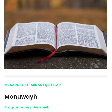
MUKADDES KITABDAKY ŞAHSLAR
Monuwayň
Programmany diňlemek