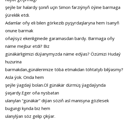
şeýle bir halardy şoniň uçin Simon farziýnyň öýine barmaga
ýüreklik etdi.
Adamlar oňy eli bilen görkezib pyşyrdaşlaryna hem Isanyň
onune barmak
oňaýsyz ekenliginede garamasdan bardy. Barmaga oňy
näme mejbur etdi? Biz
günäkärligimizi düýanymyzda näme edýas? Özümizi Hudaý
huzurina
barmakdan,günälerimize töbä etmakdan töhtatyb bilýasmy?
Asla ýok. Onda hem
şeýle ýagdaý bolan.Ol günäkär dürmüş ýagdaýynda
ýaşardy.Eger oňa nysbatan
ulanylan “günäkär” diýan söziň asl manisyna gözlesek
bugungi kynda biz hem
ulanylýan söz gelip çikýar.