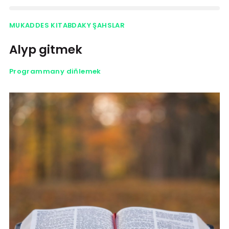
MUKADDES KITABDAKY ŞAHSLAR
Alyp gitmek
Programmany diňlemek