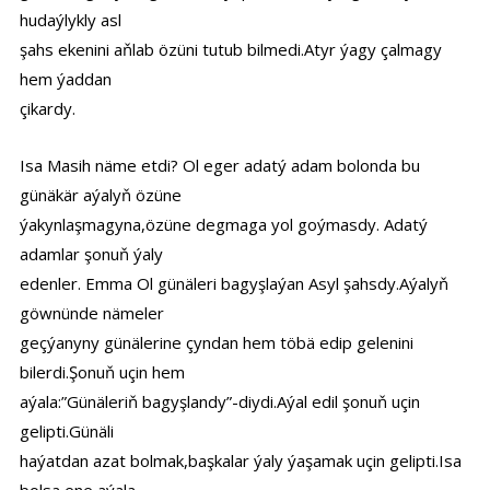
hudaýlykly asl
şahs ekenini aňlab özüni tutub bilmedi.Atyr ýagy çalmagy
hem ýaddan
çikardy.
Isa Masih näme etdi? Ol eger adatý adam bolonda bu
günäkär aýalyň özüne
ýakynlaşmagyna,özüne degmaga yol goýmasdy. Adatý
adamlar şonuň ýaly
edenler. Emma Ol günäleri bagyşlaýan Asyl şahsdy.Aýalyň
göwnünde nämeler
geçýanyny günälerine çyndan hem töbä edip gelenini
bilerdi.Şonuň uçin hem
aýala:”Günäleriň bagyşlandy”-diydi.Aýal edil şonuň uçin
gelipti.Günäli
haýatdan azat bolmak,başkalar ýaly ýaşamak uçin gelipti.Isa