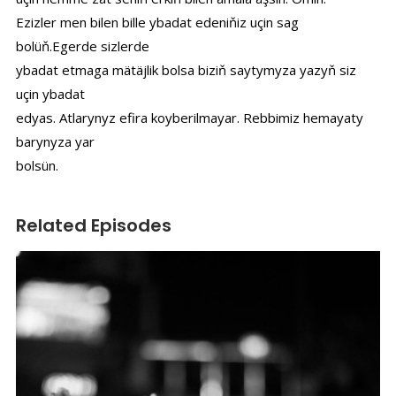
Ezizler men bilen bille ybadat edeniňiz uçin sag
bolüň.Egerde sizlerde
ybadat etmaga mätäjlik bolsa biziň saytymyza yazyň siz
uçin ybadat
edyas. Atlarynyz efira koyberilmayar. Rebbimiz hemayaty
barynyza yar
bolsün.
Related Episodes