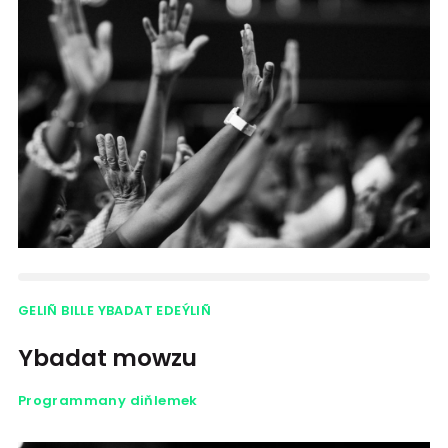
GELIÑ BILLE YBADAT EDEÝLIÑ
Ybadat mowzu
Programmany diňlemek