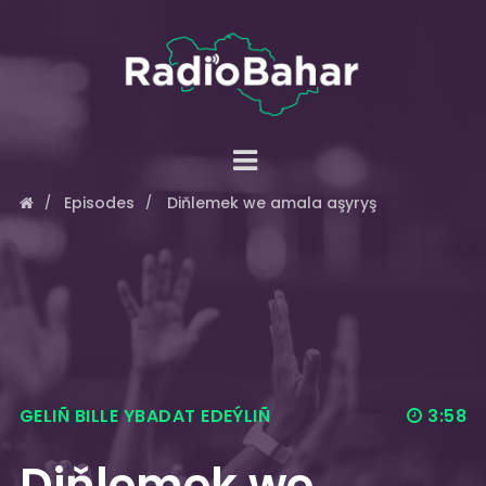
Episodes
Diňlemek we amala aşyryş
GELIÑ BILLE YBADAT EDEÝLIÑ
3:58
Diňlemek we