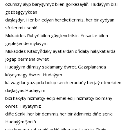
ozümizy alyp baryşymyz bilen görkezayliň. Hudaýym bizi
gözbagçylykdan
daşlaşdyr. Her bir edyan hereketlerimiz, her bir aydyan
sözlerimiz seniň
Mukaddes Ruhyň bilen güyçlendirilsin. Ynsanlar bilen
gepleşende mylaýym
Mukaddes Kitabyňdaky ayatlardan oňdaky hakykatlarda
jogap bermana öwret.
Hudaýyim dilimizy saklamany öwret. Gazaplananda
köşeşmagy öwret. Hudaýym
kä wagtlar gazapda bolup seniň eradaňy berjaý etmekden
daşlaşyas.Hudaýyim
bizi hakyky hizmatçy edip emel ediji hizmatçy bolmany
öwret. Hayatymiz
diňe Senki ,her bir demimiz her bir ädimimiz diňe senki
Hudaýým.Şoniň
uçin hemme zat seniň erkiň bilen amala aşsin. Omin.