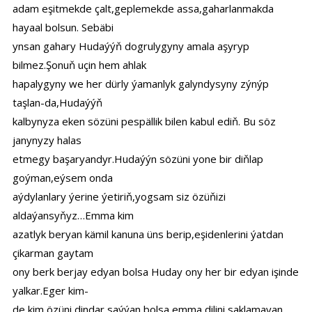
adam eşitmekde çalt,geplemekde assa,gaharlanmakda
hayaal bolsun. Sebäbi
ynsan gahary Hudaýýň dogrulygyny amala aşyryp
bilmez.Şonuň uçin hem ahlak
hapalygyny we her dürly ýamanlyk galyndysyny zýnýp
taşlan-da,Hudaýýň
kalbynyza eken sözüni pespällik bilen kabul ediň. Bu söz
janynyzy halas
etmegy başaryandyr.Hudaýýn sözüni yone bir diňlap
goýman,eýsem onda
aýdylanlary ýerine ýetiriň,yogsam siz özüňizi
aldaýansyňyz…Emma kim
azatlyk beryan kämil kanuna üns berip,eşidenlerini ýatdan
çikarman gaytam
ony berk berjay edyan bolsa Huday ony her bir edyan işinde
yalkar.Eger kim-
de kim özüni dindar saýýan bolsa,emma dilini saklamayan