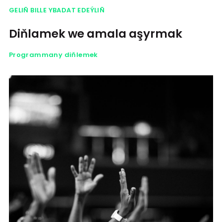
GELIÑ BILLE YBADAT EDEÝLIÑ
Diňlamek we amala aşyrmak
Programmany diňlemek