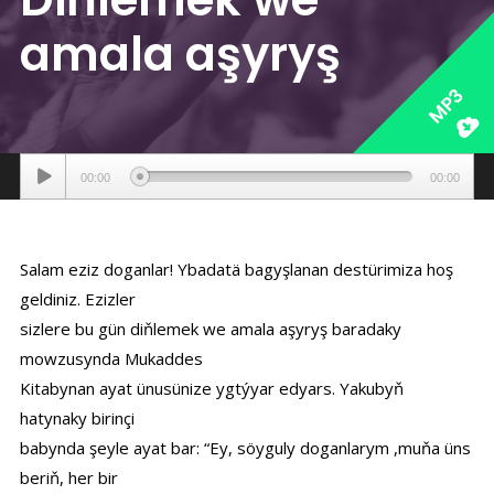
amala aşyryş
MP3
Аудиоплеер
00:00
00:00
Salam eziz doganlar! Ybadatä bagyşlanan destürimiza hoş
geldiniz. Ezizler
sizlere bu gün diňlemek we amala aşyryş baradaky
mowzusynda Mukaddes
Kitabynan ayat ünusünize ygtýyar edyars. Yakubyň
hatynaky birinçi
babynda şeyle ayat bar: “Ey, söyguly doganlarym ,muňa üns
beriň, her bir