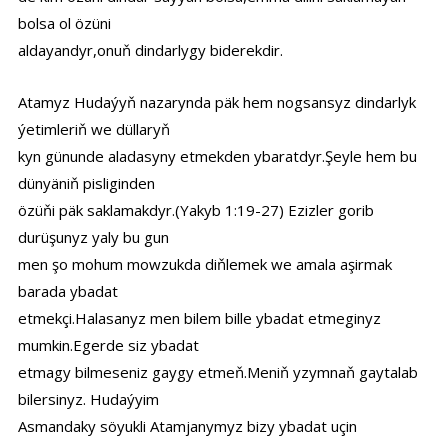
bolsa ol özüni
aldayandyr,onuň dindarlygy biderekdir.
Atamyz Hudaýyň nazarynda päk hem nogsansyz dindarlyk
ýetimleriň we düllaryň
kyn günunde aladasyny etmekden ybaratdyr.Şeyle hem bu
dünyäniň pisliginden
özüňi päk saklamakdyr.(Yakyb 1:19-27) Ezizler gorib
durüşunyz yaly bu gun
men şo mohum mowzukda diňlemek we amala aşirmak
barada ybadat
etmekçi.Halasanyz men bilem bille ybadat etmeginyz
mumkin.Egerde siz ybadat
etmagy bilmeseniz gaygy etmeň.Meniň yzymnaň gaytalab
bilersinyz. Hudaýyim
Asmandaky söyukli Atamjanymyz bizy ybadat uçin