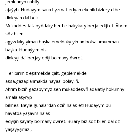
jemleanyn nahilly
ajaýyb. Hudayym sana hyzmat edyan ekenik bizlery diňe
dinleýän dal belki
Mukaddes Kitabyňdaky her bir hakykaty berja ediji et. Ährim
söz bilen
agyzdaky yiman başka emeldaky yiman bolsa umumman
başka. Hudaýyim bizi
dinleyji dal berjay ediji bolmany öwret.
Her birimiz eşitmekde çalt, geplemekde
assa,gazaplanmakda hayaal bolayliň.
Ahrim biziň gazabymyz sen mukaddesyň adalatly hökümny
amala aşyryp
bilmes. Beyle günalardan öziň halas et! Hudayym bu
hayatda yaşayrs halas
edyşiň şayaty bolmany öwret. Bulary biz söz bilen dal öz
yaşayyşimiz ,