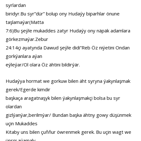
syrlardan
biridyr.Bu syr”dür” bolup ony Hudaýy biparhlar önune
taşlamaýar(Matta
7:6)Bu şeýle mukaddes zatyr Hudaýy ony näpäk adamlara
görkezmaýar.Zebur
24:14çi ayatynda Dawud şeýle didi”Reb Öz niýetini Ondan
gorkýanlara aýan
eýleýar/Ol olara Öz ähtini bildirýär.
Hudaýya hormat we gorkuw bilen äht syryna ýakynlaşmak
gerek/Egerde kimdir
başkaça aragatnaşyk bilen ýakynlaşmakçi bolsa bu syr
olardan
gizlýanýar,berilmýar/ Bundan başka ähtny gowy düşünmek
uçin Mukaddes
Kitaby uns bilen çuňňur öwrenmek gerek. Bu uçin wagt we
ünsni aýamaly