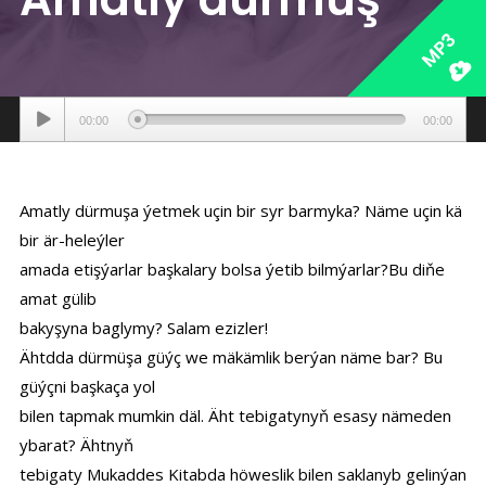
MP3
Аудиоплеер
00:00
00:00
Amatly dürmuşa ýetmek uçin bir syr barmyka? Näme uçin kä
bir är-heleýler
amada etişýarlar başkalary bolsa ýetib bilmýarlar?Bu diňe
amat gülib
bakyşyna baglymy? Salam ezizler!
Ähtdda dürmüşa güýç we mäkämlik berýan näme bar? Bu
güýçni başkaça yol
bilen tapmak mumkin däl. Äht tebigatynyň esasy nämeden
ybarat? Ähtnyň
tebigaty Mukaddes Kitabda höweslik bilen saklanyb gelinýan