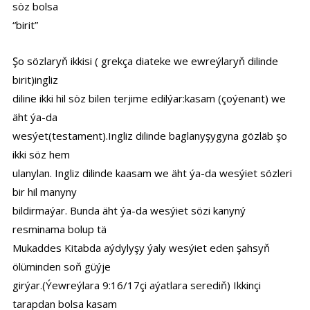
söz bolsa
“birit”
Şo sözlaryň ikkisi ( grekça diateke we ewreýlaryň dilinde
birit)ingliz
diline ikki hil söz bilen terjime edilýar:kasam (çoýenant) we
äht ýa-da
wesýet(testament).Ingliz dilinde baglanyşygyna gözläb şo
ikki söz hem
ulanylan. Ingliz dilinde kaasam we äht ýa-da wesýiet sözleri
bir hil manyny
bildirmaýar. Bunda äht ýa-da wesýiet sözi kanyný
resminama bolup tä
Mukaddes Kitabda aýdylyşy ýaly wesýiet eden şahsyň
ölüminden soň güýje
girýar.(Ýewreýlara 9:16/17çi aýatlara serediň) Ikkinçi
tarapdan bolsa kasam