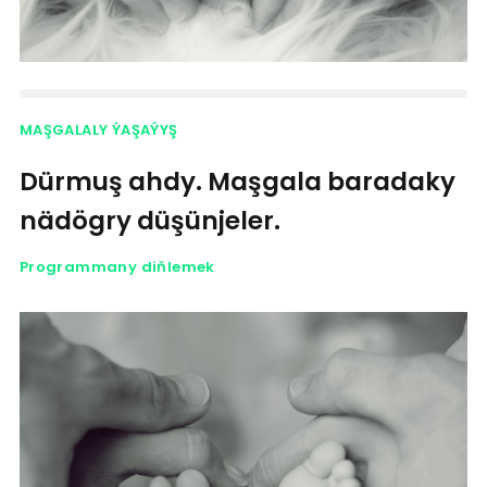
MAŞGALALY ÝAŞAÝYŞ
Dürmuş ahdy. Maşgala baradaky
nädögry düşünjeler.
Programmany diňlemek