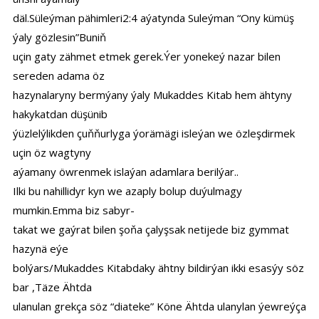
däl.Süleýman pähimleri2:4 aýatynda Suleýman “Ony kümüş
ýaly gözlesin”Buniň
uçin gaty zähmet etmek gerek.Ýer yonekeý nazar bilen
sereden adama öz
hazynalaryny bermýany ýaly Mukaddes Kitab hem ähtyny
hakykatdan düşünib
ýüzlelýlikden çuňňurlyga ýorämägi isleýan we özleşdirmek
uçin öz wagtyny
aýamany öwrenmek islaýan adamlara berilýar..
Ilki bu nahillidyr kyn we azaply bolup duýulmagy
mumkin.Emma biz sabyr-
takat we gaýrat bilen şoňa çalyşsak netijede biz gymmat
hazynä eýe
bolýars/Mukaddes Kitabdaky ähtny bildirýan ikki esasýy söz
bar ,Täze Ähtda
ulanulan grekça söz “diateke” Köne Ähtda ulanylan ýewreýça