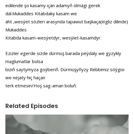
edilende şo kasamy içän adamyň ölmägi gerek
däl.Mukaddes Kitabdaky kasam we
äht ,wesýet sözleri arasynda tapawut başkaça(ingliz dilinde)
Mukaddes
Kitabda kasam-wesýetdyr, wesýiet-kasamdyr.
Ezizler egerde sizde dürmüş barada peýdaly we gyzykly
maglumatlar bolsa
biziň saytymyza goýberiň. Dürmüşyňyzy Rebbimiz söýgisi
we nejaty hiç haçan
terk etmesin/Hoş sag-aman boluň.
Related Episodes