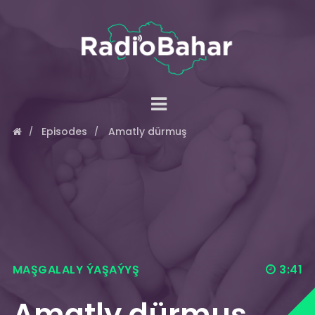
Episodes
Amatly dürmuş
MAŞGALALY ÝAŞAÝYŞ
3:41
Amatly dürmuş