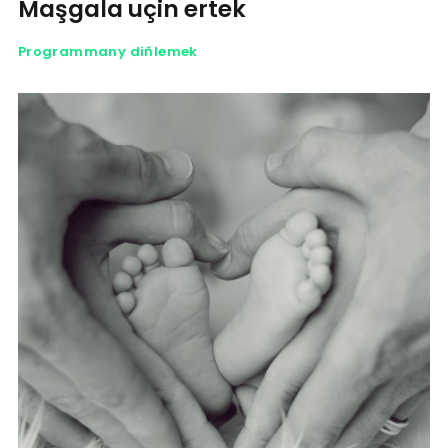
Maşgala uçin ertek
Programmany diňlemek