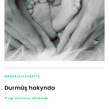
MAŞGALALY ÝAŞAÝYŞ
Durmüş hakynda
Programmany diňlemek