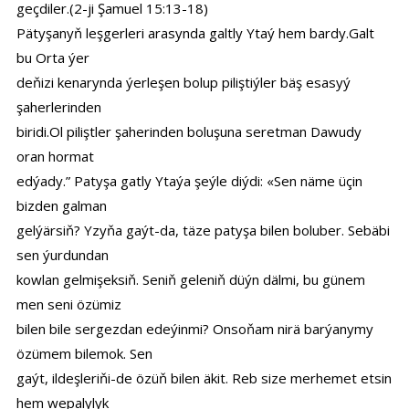
geçdiler.(2-ji Şamuel 15:13-18)
Pätyşanyň leşgerleri arasynda galtly Ytaý hem bardy.Galt
bu Orta ýer
deňizi kenarynda ýerleşen bolup piliştiýler bäş esasyý
şaherlerinden
biridi.Ol piliştler şaherinden boluşuna seretman Dawudy
oran hormat
edýady.” Patyşa gatly Ytaýa şeýle diýdi: «Sen näme üçin
bizden galman
gelýärsiň? Yzyňa gaýt-da, täze patyşa bilen boluber. Sebäbi
sen ýurdundan
kowlan gelmişeksiň. Seniň geleniň düýn dälmi, bu günem
men seni özümiz
bilen bile sergezdan edeýinmi? Onsoňam nirä barýanymy
özümem bilemok. Sen
gaýt, ildeşleriňi-de özüň bilen äkit. Reb size merhemet etsin
hem wepalylyk