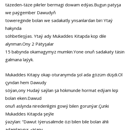
täzeden-täze pikrler bermagi dowam edýas.Bugun patyşa
we paýgember Dawudyň
towereginde bolan we sadakatly ynsanlardan biri Ytaý
hakynda
söhbetleşýas. Ytaý ady Mukaddes Kitapda kop dile
alynman.Ony 2 Pätyşalar
15 babynda okamagymyz mumkin.Yone onuň sadakaty täsin
galmana laýyk.
Mukaddes Kitapy okap oturanymda şol ada gözüm düşdi.Ol
çyndan hem Dawudy
söýan,ony Hudaý saýlan şä hökmunde hormat edýam kişi
bolan eken.Dawud
onuň aslynda niredenligini gowý bilen gorunýar.Çunki
Mukaddes Kitapda şeýle
ýazylan: “Dawut Iýerusalimde özi bilen bile bolan ähli
adamlaryna: «Hany,