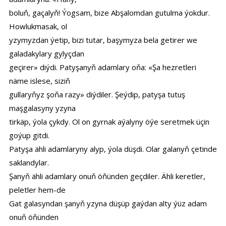
boluň, gaçalyň! Ýogsam, bize Abşalomdan gutulma ýokdur.
Howlukmasak, ol
yzymyzdan ýetip, bizi tutar, başymyza bela getirer we
galadakylary gylyçdan
geçirer» diýdi. Patyşanyň adamlary oňa: «Şa hezretleri
näme islese, siziň
gullaryňyz şoňa razy» diýdiler. Şeýdip, patyşa tutuş
maşgalasyny yzyna
tirkäp, ýola çykdy. Ol on gyrnak aýalyny öýe seretmek üçin
goýup gitdi.
Patyşa ähli adamlaryny alyp, ýola düşdi. Olar galanyň çetinde
saklandylar.
Şanyň ähli adamlary onuň öňünden geçdiler. Ähli keretler,
peletler hem-de
Gat galasyndan şanyň yzyna düşüp gaýdan alty ýüz adam
onuň öňünden