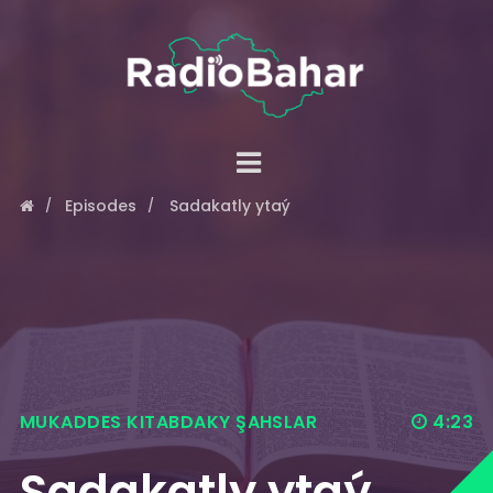
Episodes
Sadakatly ytaý
MUKADDES KITABDAKY ŞAHSLAR
4:23
Sadakatly ytaý