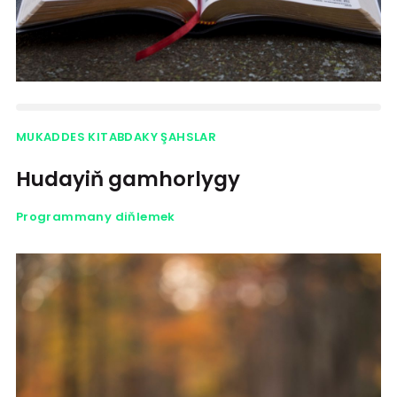
MUKADDES KITABDAKY ŞAHSLAR
Hudayiň gamhorlygy
Programmany diňlemek