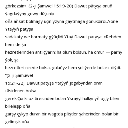
görkezsin». (2-ji Şamwel 15:19-20) Dawut pätyşa onuň
ýagdaýyny gowy düşunip
oňa aňsat bolmagy uçin yzyna gaýtmaga gönükdirdi..Yone
Ytaýyň patyşä
sadakaty we hormaty gýüçlidi Ytaý Dawut patyşa: «Rebden
hem-de şa
hezretlerinden ant içýärin; ha ölüm bolsun, ha ömür — parhy
ýok, şa
hezretleri nirede bolsa, guluňyz hem şol ýerde bolar» diýdi.
“(2-ji Şamuwel
15:21-22). Dawut pätyşa Ytaýyň jogabyndan oran
täsirlenen bolsa
gerek.Çunki oz tiresinden bolan Ysraýyl halkynyň ogly bilen
billeleşip oňa
garşy çykyp duran bir wagtda piliştler şaherinden bolan bir
gelimşik oňa