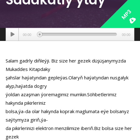
MP3
Аудиоплеер
00:00
00:00
Salam gadrly diňleýji. Biz size her gezek düşüşanymyzda
Mukaddes Kitapdaky
şahslar haýatyndan gepleýas.Olaryň haýatyndan nusgalyk
alyp,haýatda dogry
ýoldan azaşman ýoremagimiz mumkin.Söhbetlerimiz
hakynda pikirleriniz
bolsa,ýa-da olar hakynda koprak maglumata eýe bolsanyz
saýtymyza giriň,ýa-
da pikirlerinizi elektron menzilimize iberiň.Biz bolsa size her
gezek