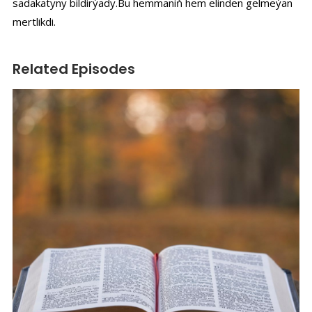
sadakatyny bildirýady.Bu hemmaniň hem elinden gelmeýan
mertlikdi.
Related Episodes