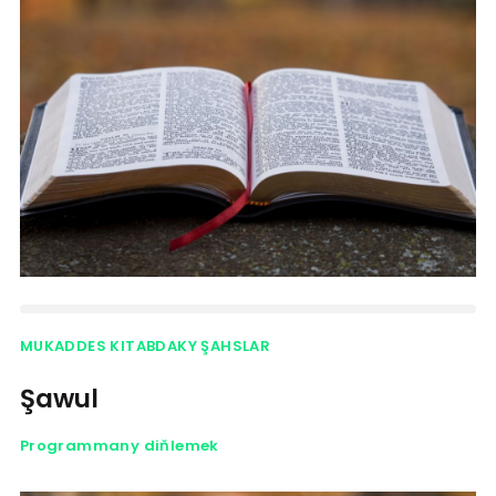
MUKADDES KITABDAKY ŞAHSLAR
Şawul
Programmany diňlemek