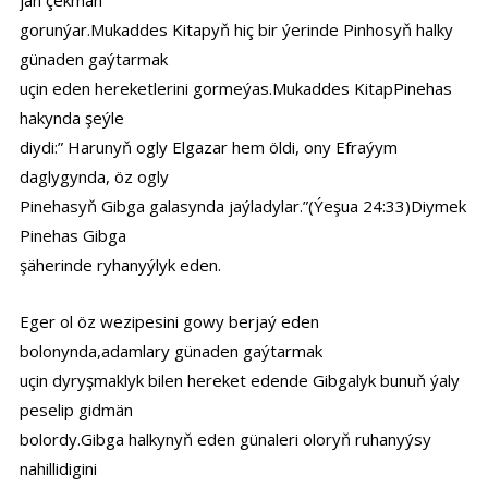
jan çekman
gorunýar.Mukaddes Kitapyň hiç bir ýerinde Pinhosyň halky
günaden gaýtarmak
uçin eden hereketlerini gormeýas.Mukaddes KitapPinehas
hakynda şeýle
diydi:” Harunyň ogly Elgazar hem öldi, ony Efraýym
daglygynda, öz ogly
Pinehasyň Gibga galasynda jaýladylar.”(Ýeşua 24:33)Diymek
Pinehas Gibga
şäherinde ryhanyýlyk eden.
Eger ol öz wezipesini gowy berjaý eden
bolonynda,adamlary günaden gaýtarmak
uçin dyryşmaklyk bilen hereket edende Gibgalyk bunuň ýaly
peselip gidmän
bolordy.Gibga halkynyň eden günaleri oloryň ruhanyýsy
nahillidigini