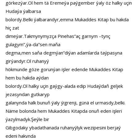
görkezýar.Ol hem tä Eremeýa paýgember ýaly öz halky uçin
Hudaýa ýalbarsa
bolordy.Belki ýalbarandyr,emma Mukaddes Kitap bu hakda
hiç zat
dimeýar.Takmynymyzça Pinehas”aç garnym –tynç
gulagym”,ýa-da”sen maňa
degma,men saňa degmýan”diýan adamlarda taýpasyna
girýandyr.Ol ruhanyý
hökmunde göze gorunýan işler edende Mukaddes Kitap
hem bu hakda aýdan
bolordy.Ol halky uçin gaýgy-alada edip Hudaýdaň geljek
jezasyndan gutkaryp
galanynda halk bunuň ýaly ýigrenji, günä el urmasdy,belki.
Näme bolonda hem Mukaddes Kitapda onuň eden işleri
ýazylmadyk.Şeýle bir
Gibgodaky ybadathanada ruhanyýlyk wezipesini berjaý
edeni hakynda