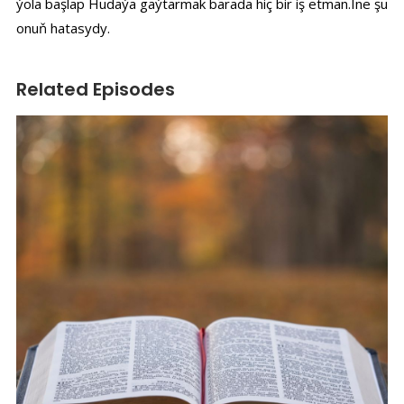
ýola başlap Hudaýa gaýtarmak barada hiç bir iş etman.Ine şu
onuň hatasydy.
Related Episodes