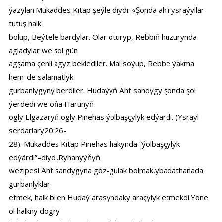
ýazylan.Mukaddes Kitap şeýle diydi: «Şonda ähli ysraýyllar
tutuş halk
bolup, Beýtele bardylar. Olar oturyp, Rebbiň huzurynda
agladylar we şol gün
agşama çenli agyz beklediler. Mal soýup, Rebbe ýakma
hem-de salamatlyk
gurbanlygyny berdiler. Hudaýyň Äht sandygy şonda şol
ýerdedi we oňa Harunyň
ogly Elgazaryň ogly Pinehas ýolbaşçylyk edýärdi. (Ysrayl
serdarlary20:26-
28). Mukaddes Kitap Pinehas hakynda “ýolbaşçylyk
edýärdi”–diydi.Ryhanyýňyň
wezipesi Äht sandygyna göz-gulak bolmak,ybadathanada
gurbanlyklar
etmek, halk bilen Hudaý arasyndaky araçylyk etmekdi.Yone
ol halkny dogry