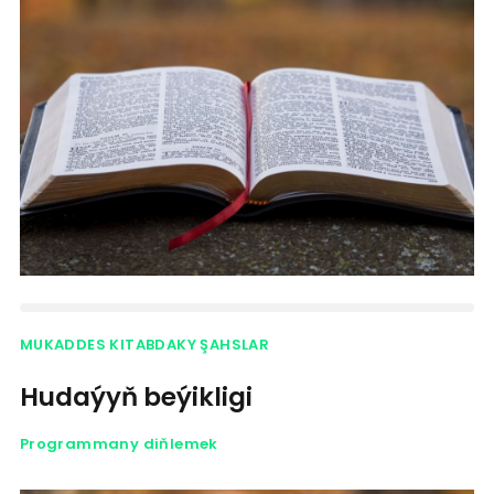
MUKADDES KITABDAKY ŞAHSLAR
Hudaýyň beýikligi
Programmany diňlemek