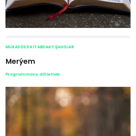
MUKADDES KITABDAKY ŞAHSLAR
Merýem
Programmany diňlemek