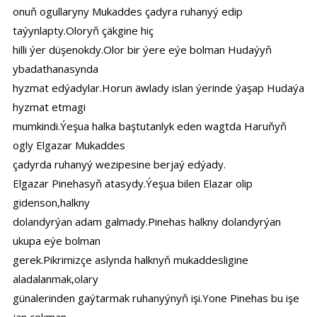
onuň ogullaryny Mukaddes çadyra ruhanyý edip
taýynlapty.Oloryň çäkgine hiç
hilli ýer düşenokdy.Olor bir ýere eýe bolman Hudaýyň
ybadathanasynda
hyzmat edýadylar.Horun äwlady islan ýerinde ýaşap Hudaýa
hyzmat etmagi
mumkindi.Ýeşua halka baştutanlyk eden wagtda Haruňyň
ogly Elgazar Mukaddes
çadyrda ruhanyý wezipesine berjaý edýady.
Elgazar Pinehasyň atasydy.Ýeşua bilen Elazar olip
gidenson,halkny
dolandyrýan adam galmady.Pinehas halkny dolandyrýan
ukupa eýe bolman
gerek.Pikrimizçe aslynda halknyň mukaddesligine
aladalanmak,olary
günalerinden gaýtarmak ruhanyýnyň işi.Yone Pinehas bu işe