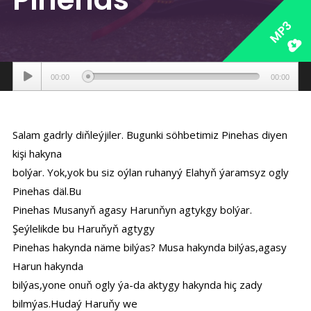
MP3
Аудиоплеер
00:00
00:00
Salam gadrly diňleýjiler. Bugunki söhbetimiz Pinehas diyen
kişi hakyna
bolýar. Yok,yok bu siz oýlan ruhanyý Elahyň ýaramsyz ogly
Pinehas däl.Bu
Pinehas Musanyň agasy Harunňyn agtykgy bolýar.
Şeýlelikde bu Haruňyň agtygy
Pinehas hakynda näme bilýas? Musa hakynda bilýas,agasy
Harun hakynda
bilýas,yone onuň ogly ýa-da aktygy hakynda hiç zady
bilmýas.Hudaý Haruňy we