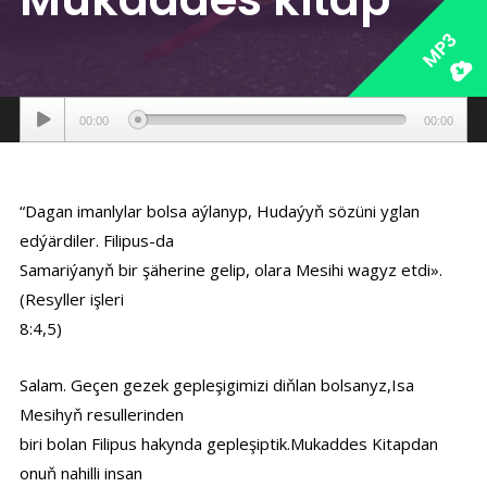
MP3
Аудиоплеер
00:00
00:00
“Dagan imanlylar bolsa aýlanyp, Hudaýyň sözüni yglan
edýärdiler. Filipus-da
Samariýanyň bir şäherine gelip, olara Mesihi wagyz etdi».
(Resyller işleri
8:4,5)
Salam. Geçen gezek gepleşigimizi diňlan bolsanyz,Isa
Mesihyň resullerinden
biri bolan Filipus hakynda gepleşiptik.Mukaddes Kitapdan
onuň nahilli insan