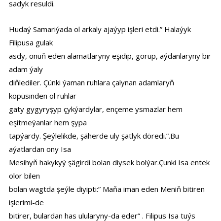
sadyk resuldi.
Hudaý Samariýada ol arkaly ajaýyp işleri etdi.” Halaýyk
Filipusa gulak
asdy, onuň eden alamatlaryny eşidip, görüp, aýdanlaryny bir
adam ýaly
diňlediler. Çünki ýaman ruhlara çalynan adamlaryň
köpüsinden ol ruhlar
gaty gygyryşyp çykýardylar, ençeme ysmazlar hem
eşitmeýanlar hem şypa
tapýardy. Şeýlelikde, şäherde uly şatlyk döredi.”.Bu
aýatlardan ony Isa
Mesihyň hakykyý şägirdi bolan diysek bolýar.Çunki Isa entek
olor bilen
bolan wagtda şeýle diyipti:” Maňa iman eden Meniň bitiren
işlerimi-de
bitirer, bulardan has ulularyny-da eder” . Filipus Isa tuýs