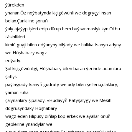
ýürekden
ynanan.Öz noýbatynda kiçigöwünli we dogryçyl insan
bolan.Çunki ine şonuň
ýaly ajaýyp işleri edip dürup hem buýsanmaslyk kyn.Ol bu
täsinlikleri
kimiň guýji bilen edýanyny bilýady we halkka Isanyn adyny
we Höşhabary wagz
edýady.
Şol kiçigöwünligi, Höşhabary bilen baran ýerinde adamlara
şatlyk
paýlaşýady.Isanyň gudraty we ady bilen şelleri,çolaklary,
ýaman ruha
çalynanlary şipalady. «Hudaýyň Pätyşalygy we Mesih
dogrusyndaky Höşhabary
wagz eden Filipusy diňlap kop erkek we aýallar onuň
geplerine ynandylar we