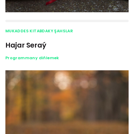
MUKADDES KITABDAKY ŞAHSLAR
Hajar Seraý
Programmany diňlemek