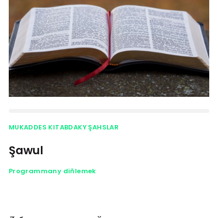
MUKADDES KITABDAKY ŞAHSLAR
Şawul
Programmany diňlemek