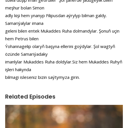
suwa düşip iman getirdiler” Şol şäherde jadugeýlik bilen
meşhur bolan Simon
adly kişi hem ynanyp Filipusdan aýrylyp bilman galdy.
Samariýalylar imana
geleni bilen entek Mukaddes Ruha dolmandylar. Şonuň uçin
hem Petrus bilen
Ýohannagelip olaryň başyna ellerini goýdylar. Şol wagtyň
özünde Samariýadaky
imanlylar Mukaddes Ruha doldylar.Siz hem Mukaddes Ruhyň
işleri hakynda
bilmagi isleseniz bizin saýtymyza girin.
Related Episodes