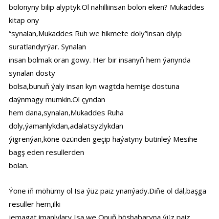
bolonyny bilip alyptyk.Ol nahilliinsan bolon eken? Mukaddes
kitap ony
“synalan,Mukaddes Ruh we hikmete doly”insan diyip
suratlandyrýar. Synalan
insan bolmak oran gowy. Her bir insanyň hem ýanynda
synalan dosty
bolsa,bunuň ýaly insan kyn wagtda hemişe dostuna
daýnmagy mumkin.Ol çyndan
hem dana,synalan,Mukaddes Ruha
doly,ýamanlykdan,adalatsyzlykdan
ýigrenýan,köne özünden geçip haýatyny butinleý Mesihe
bagş eden resullerden
bolan.
Ýone iň möhümy ol Isa ýüz paiz ynanýady.Diňe ol däl,başga
resuller hem,ilki
jemagat imanlylary Isa we Onuň höşhabaryna ýüz paiz