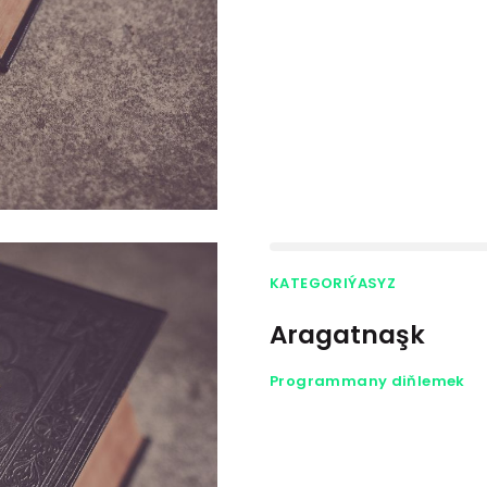
KATEGORIÝASYZ
Aragatnaşk
Programmany diňlemek