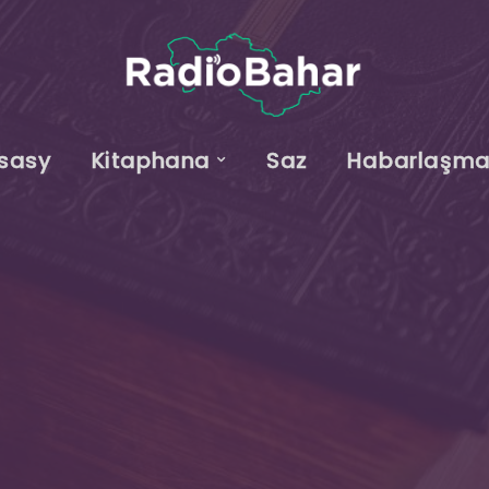
sasy
Kitaphana
Saz
Habarlaşm