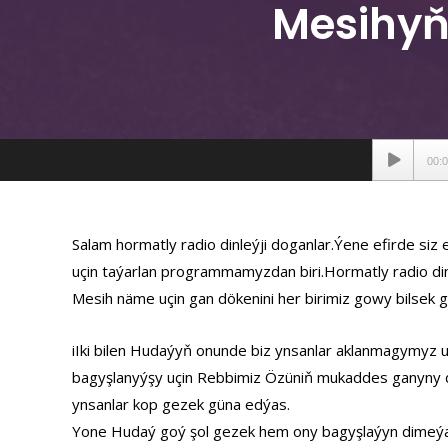
Mesihyň
Аудиопле
00:
Salam hormatly radio dinleýji doganlar.Ýene efirde siz
uçin taýarlan programmamyzdan biri.Hormatly radio din
Mesih näme uçin gan dökenini her birimiz gowy bilsek g
iIki bilen Hudaýyň onunde biz ynsanlar aklanmagymyz u
bagyşlanyýşy uçin Rebbimiz Özüniň mukaddes ganyny d
ynsanlar kop gezek güna edýas.
Yone Hudaý goý şol gezek hem ony bagyşlaýyn dimeýa