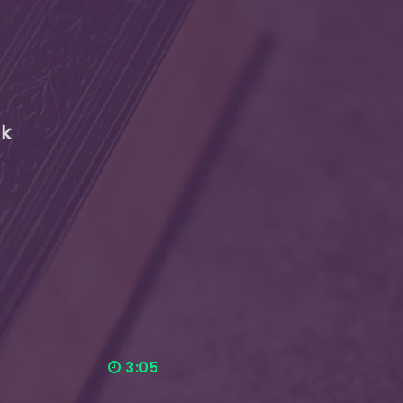
ak
3:05