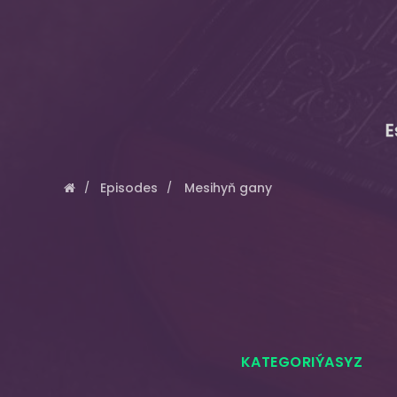
E
Episodes
Mesihyň gany
KATEGORIÝASYZ