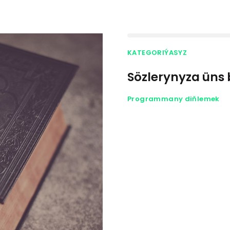
KATEGORIÝASYZ
Sözlerynyza üns
Programmany diňlemek