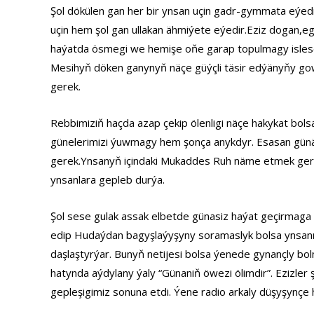
Şol dökülen gan her bir ynsan uçin gadr-gymmata eýedi
uçin hem şol gan ullakan ähmiýete eýedir.Eziz dogan,e
haýatda ösmegi we hemişe oňe garap topulmagy islese
Mesihyň döken ganynyň näçe güýçli täsir edýänyňy go
gerek.
Rebbimiziň haçda azap çekip ölenligi näçe hakykat bo
günelerimizi ýuwmagy hem şonça anykdyr. Esasan gün
gerek.Ynsanyň içindaki Mukaddes Ruh näme etmek ger
ynsanlara gepleb durýa.
Şol sese gulak assak elbetde günasiz haýat geçirmaga
edip Hudaýdan bagyşlaýyşyny soramaslyk bolsa ynsa
daşlaştyrýar. Bunyň netijesi bolsa ýenede gynançly bo
hatynda aýdylany ýaly “Günaniň öwezi ölimdir”. Ezizler 
gepleşigimiz sonuna etdi. Ýene radio arkaly düşyşynçe