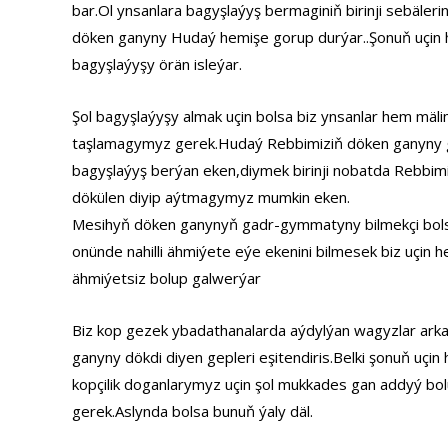
bar.Ol ynsanlara bagyşlaýyş bermaginiň birinji sebäleri
döken ganyny Hudaý hemişe gorup durýar..Şonuň uçin 
bagyşlaýyşy örän isleýar.
Şol bagyşlaýyşy almak uçin bolsa biz ynsanlar hem mäl
taşlamagymyz gerek.Hudaý Rebbimiziň döken ganyny g
bagyşlaýyş berýan eken,diymek birinji nobatda Rebbim
dökülen diyip aýtmagymyz mumkin eken.
Mesihyň döken ganynyň gadr-gymmatyny bilmekçi bol
onünde nahilli ähmiýete eýe ekenini bilmesek biz uçi
ähmiýetsiz bolup galwerýar
Biz kop gezek ybadathanalarda aýdylýan wagyzlar arka
ganyny dökdi diyen gepleri eşitendiris.Belki şonuň uçin 
kopçilik doganlarymyz uçin şol mukkades gan addyý bo
gerek.Aslynda bolsa bunuň ýaly däl.