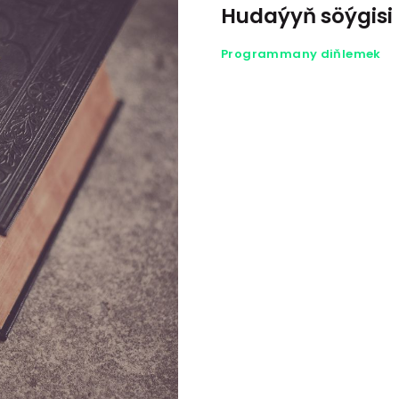
Hudaýyň söýgisi
Programmany diňlemek