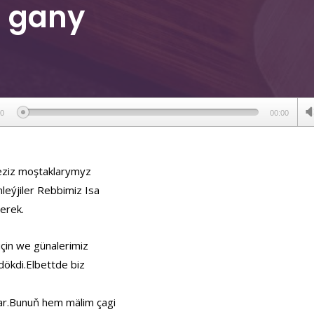
 gany
ер
00
00:00
 eziz moştaklarymyz
leýjiler Rebbimiz Isa
erek.
çin we günalerimiz
ökdi.Elbettde biz
r.Bunuň hem mälim çagi