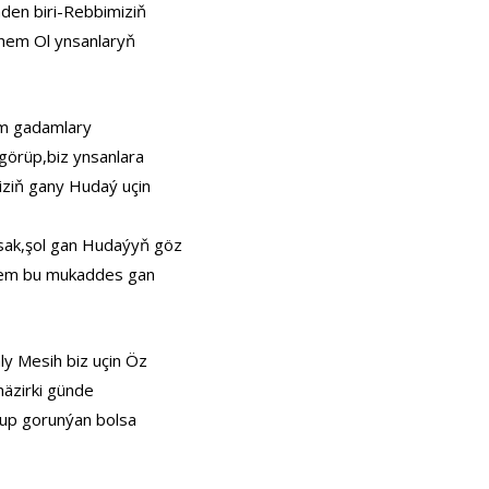
nden biri-Rebbimiziň
hem Ol ynsanlaryň
im gadamlary
örüp,biz ynsanlara
iziň gany Hudaý uçin
sak,şol gan Hudaýyň göz
n hem bu mukaddes gan
ly Mesih biz uçin Öz
häzirki günde
lup gorunýan bolsa