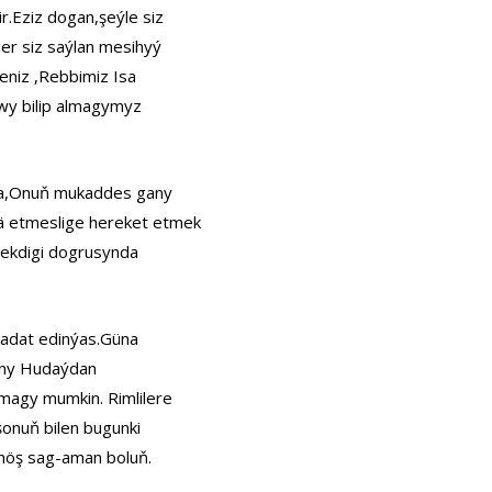
r.Eziz dogan,şeýle siz
ger siz saýlan mesihyý
niz ,Rebbimiz Isa
wy bilip almagymyz
lsa,Onuň mukaddes gany
ä etmeslige hereket etmek
ekdigi dogrusynda
 adat edinýas.Güna
nny Hudaýdan
lmagy mumkin. Rimlilere
şonuň bilen bugunki
 höş sag-aman boluň.