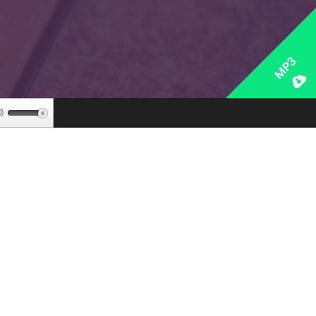
MP3
Используйте
клавиши
вверх/
вниз,
чтобы
увеличить
или
уменьшить
громкость.