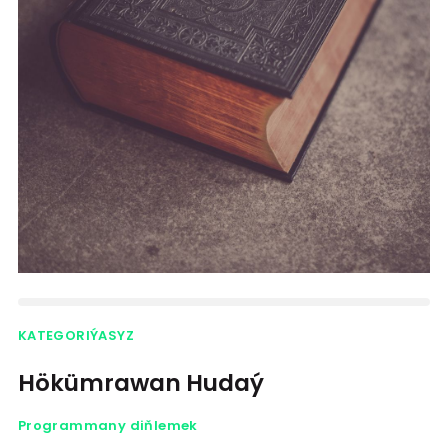
KATEGORIÝASYZ
Hökümrawan Hudaý
Programmany diňlemek