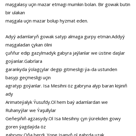
maşgalasy uçin mazar etmagi mumkin bolan. Bir gowak butin
bir ulakan
maşgala uçin mazar bolup hyzmat eden.
Adyý adamlaryň gowak satyp almaga gurpy etmän.Addyý
maşgaladan çykan ölini
çuňňur edip gazylmadyk gabyra jaýlanlar we üstine daşlar
goýanlar.Gabrlara
garankyda ýolagçylar degip gitmesligi ýa-da ustunden
basyp geçmesligi uçin
agratyp goýanlar. Isa Mesihni öz gabryna alyp baran kişiniň
ady
Arimateýalyk Ýusufdy.Ol hem baý adamlardan we
Ruhanyýlar we Ýaşullylar
Geňeşiňiň agzasydy.Ol Isa Mesihny çyn ýürekden gowy
goren ýagdaýda öz
gabryny Oňa berdi. Yone Isanyň ol gabrda uzak