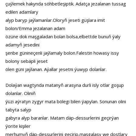
çuýlemek hakynda söhbetleşiptik. Adatça jezalanan tussag
edilen adamlary
alyp baryp jaýlamanlar.Oloryň jeseti güşlara imit
bolon/Emma jezalanan adam
özüne dok maşgaladan bolan bolsa,elbettde bunuň ýaly
adamyň jesedini
şenbe günineçenli jaýlamaly bolon.Falestin howasy issy
bolony sebäpli jeset
ölen güni jaýlanan. Aýallar jesetni ýuwyp dolanlar.
Dolaýan wagtynda matanyň arasyna durli isly otlar goşup
dolanlar. Oliniň
ýüzi aýratyn zygyr mata bölegi bilen ýapylan. Sonunan olini
tabyta salyp
gabyra alyp baranlar. Matam däp-dessurlerini geçirýan
ýorite kişiler
merhumyň däp-dessurlerini geçirip,maşgalasy we dostlary