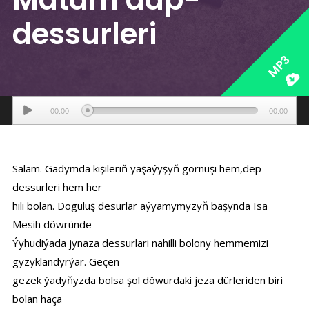
dessurleri
MP3
Аудиоплеер
00:00
00:00
Salam. Gadymda kişileriň yaşaýyşyň görnüşi hem,dep-
dessurleri hem her
hili bolan. Dogüluş desurlar aýyamymyzyň başynda Isa
Mesih döwründe
Ýyhudiýada jynaza dessurlari nahilli bolony hemmemizi
gyzyklandyrýar. Geçen
gezek ýadyňyzda bolsa şol döwurdaki jeza dürleriden biri
bolan haça