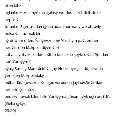
bilen bille
aglanlar.Merhumyň maşgalasy we dostlary billelikde bir
hepte ýas
tutanlar. Eger aradan çykan adam hormatly we abraýly
bolsa ýas tutmak bir
aý dowam eden. Ýadyňyzdamy Ybrahym paýgember
hetiýlerden Makpela diýen ýeri
satyn alypty.Mukaddes Kitap bu hakda şeýle diýar:”Şondan
soň Ybraýym öz
aýaly Sarany Mamräniň ýagny Hebronyň gündögarynda
ýerleşen Makpeladaky
mülkindäki gowakda,Kengan ýurdunda jaýlady.Şeýlelikde
hetleriň şol mülki
ondaky gowak bilen bille Ybraýyma gönamçylyk uçin berildi”.
(Gelip çykyş
23:20)