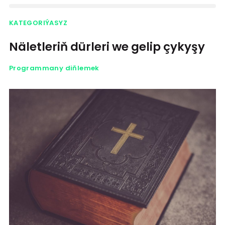
KATEGORIÝASYZ
Näletleriň dürleri we gelip çykyşy
Programmany diňlemek