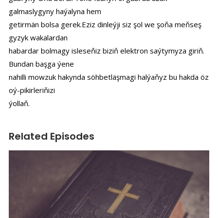
galmaslygyny haýalyna hem
getirmän bolsa gerek.Eziz dinleýji siz şol we şoňa meňseş
gyzyk wakalardan
habardar bolmagy isleseňiz biziň elektron saýtymyza giriň.
Bundan başga ýene
nahilli mowzuk hakynda söhbetläşmagi halýaňyz bu hakda öz
oý-pikirleriňizi
ýollaň.
Related Episodes