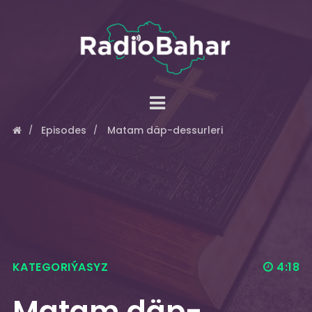
Episodes
Matam däp-dessurleri
KATEGORIÝASYZ
4:18
Matam däp-