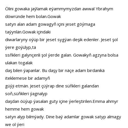
Ölini gowaka jaýlamak eýammymyzdan awwal Ybrahym
döwründe hem bolan.Gowak
satyn alan adam gowagyň içini jeset göýmaga
taýynlän.Gowak içindaki
diwarlaryny oýüp bir jeset sygýan deşik edenler. Jeset şol
ýere goýülyp,tä
ssňkleri galynçenli şol ýerde galan. Gowakyň agzyna bolsa
ulakan togalak
daş bilen ýapanlar. Bu daşy bir näçe adam birdanikä
iteklemese bir adamyň
güýji etmän. Jeset çüýrap dine süňkleri galandan
soň,süňkleri ýagnalyp
daşdan öüýup ýasalan guty içine ýerleştirilen.Emma ahmyr
hemme hem gowak
satyn alyp bilmýady. Dine baý adamlar gowak satyp almagy
we ol ýeri