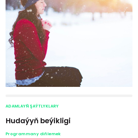
ADAMLAYÑ ŞAÝTLYKLARY
Hudaýyň beýikligi
Programmany diňlemek