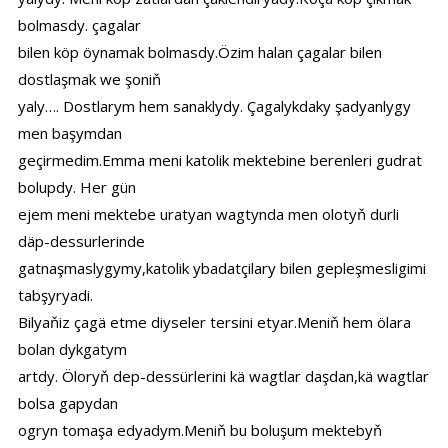
bolmasdy. çagalar
bilen köp öynamak bolmasdy.Özim halan çagalar bilen
dostlaşmak we şoniň
yaly…. Dostlarym hem sanaklydy. Çagalykdaky şadyanlygy
men başymdan
geçirmedim.Emma meni katolik mektebine berenleri gudrat
bolupdy. Her gün
ejem meni mektebe uratyan wagtynda men olotyň durli
däp-dessurlerinde
gatnaşmaslygymy,katolik ybadatçilary bilen gepleşmesligimi
tabşyryadi.
Bilyaňiz çagä etme diyseler tersini etyar.Meniň hem ölara
bolan dykgatym
artdy. Öloryň dep-dessürlerini kä wagtlar daşdan,kä wagtlar
bolsa gapydan
ogryn tomaşa edyadym.Meniň bu boluşum mektebyň