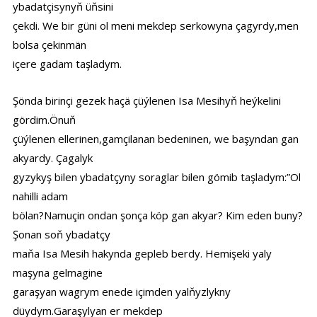
ybadatçisynyň üňsini
çekdi. We bir güni ol meni mekdep serkowyna çagyrdy,men
bolsa çekinmän
içere gadam taşladym.
Şönda birinçi gezek haçä çüýlenen Isa Mesihyň heýkelini
gördim.Önuň
çüýlenen ellerinen,gamçilanan bedeninen, we başyndan gan
akyardy. Çagalyk
gyzykyş bilen ybadatçyny soraglar bilen gömib taşladym:”Ol
nahilli adam
bölan?Namuçin ondan şonça köp gan akyar? Kim eden buny?
Şonan soň ybadatçy
maňa Isa Mesih hakynda gepleb berdy. Hemişeki yaly
maşyna gelmagine
garaşyan wagrym enede içimden yalňyzlykny
düydym.Garaşylyan er mekdep