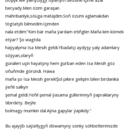
boşlyk we ýalňyzlygy öýlaňym dessine içime azar
beryady.Men özim garaşan
mähribanlyk,söügä mätäjdim.Soň özümi aglamakdan
tögtatyb bilmedim.Içimden
nala etdim:”Kim bär maňa ýardam etiňgler.Maňa kim kömek
etýar? Şo wagtda
haýyalyma Isa Mesih geldi.Ybadatçi aydyşy yaly adamlary
söýyan,olaryň
günäleri uçin hayatyny hem gurban eden Isa Mesih göz
oňuňmde göründi. Hawa
maňa şo Isa Mesih gerek!Şol pikire gelişim bilen birdanikä
ýeňil salkyn
şemal geldi.Yeňil şemal ýasama güllerimnyň ýapraklaryny
tibirdety. Beýle
bolmagy mumkin dal.Aýna gapylar ýapikdy.”
Bu ajayýb saýatlygyň döwamyny sönky söhbetlerimizde