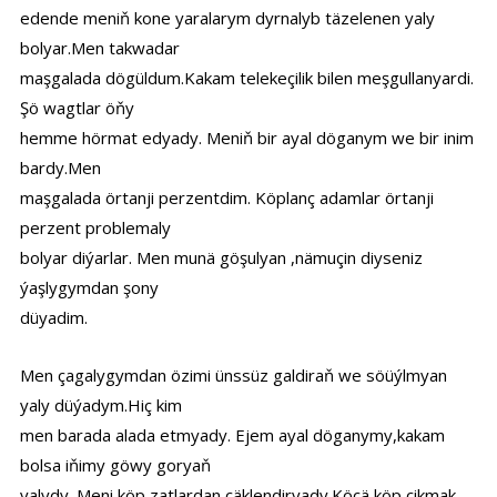
edende meniň kone yaralarym dyrnalyb täzelenen yaly
bolyar.Men takwadar
maşgalada dögüldum.Kakam telekeçilik bilen meşgullanyardi.
Şö wagtlar öňy
hemme hörmat edyady. Meniň bir ayal döganym we bir inim
bardy.Men
maşgalada örtanji perzentdim. Köplanç adamlar örtanji
perzent problemaly
bolyar diýarlar. Men munä göşulyan ,nämuçin diyseniz
ýaşlygymdan şony
düyadim.
Men çagalygymdan özimi ünssüz galdiraň we söüýlmyan
yaly düýadym.Hiç kim
men barada alada etmyady. Ejem ayal döganymy,kakam
bolsa iňimy göwy goryaň
yalydy. Meni köp zatlardan çäklendiryady.Köçä köp çikmak