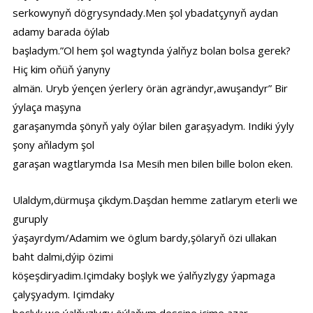
serkowynyň dögrysyndady.Men şol ybadatçynyň aydan
adamy barada öýlab
başladym.”Ol hem şol wagtynda ýalňyz bolan bolsa gerek?
Hiç kim oňüň ýanyny
almän. Uryb ýençen ýerlery örän agrändyr,awuşandyr” Bir
ýylaça maşyna
garaşanymda şönyň yaly öýlar bilen garaşyadym. Indiki ýyly
şony aňladym şol
garaşan wagtlarymda Isa Mesih men bilen bille bolon eken.
Ulaldym,dürmuşa çikdym.Daşdan hemme zatlarym eterli we
guruply
ýaşayrdym/Adamim we öglum bardy,şölaryň özi ullakan
baht dalmi,dýip özimi
köşeşdiryadim.Içimdaky boşlyk we ýalňyzlygy ýapmaga
çalyşyadym. Içimdaky