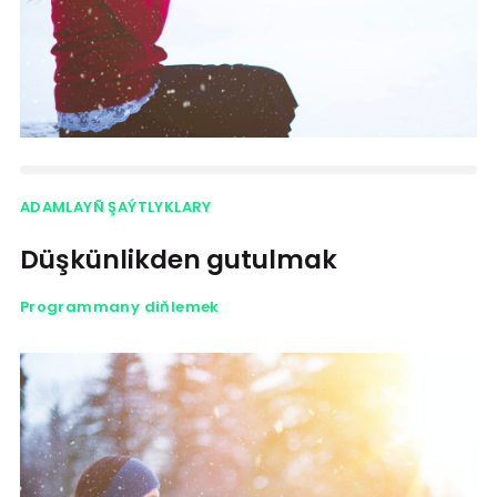
ADAMLAYÑ ŞAÝTLYKLARY
Düşkünlikden gutulmak
Programmany diňlemek