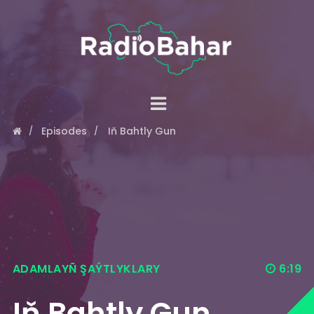
Episodes
Iň Bahtly Gun
ADAMLAYÑ ŞAÝTLYKLARY
6:19
Iň Bahtly Gun