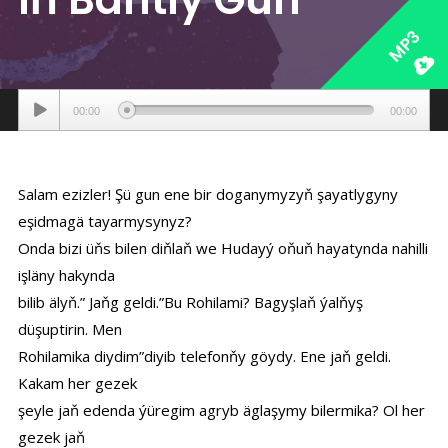
MP3
Аудиоплеер
00:00
00:00
Salam ezizler! Şü gun ene bir doganymyzyň şayatlygyny
eşidmagä tayarmysynyz?
Onda bizi üňs bilen diňlaň we Hudayý oňuň hayatynda nahilli
işläny hakynda
bilib älyň.” Jaňg geldi.”Bu Rohilami? Bagyşlaň ýalňyş
düşuptirin. Men
Rohilamika diydim”diyib telefonňy göydy. Ene jaň geldi.
Kakam her gezek
şeyle jaň edenda ýüregim agryb äglaşymy bilermika? Ol her
gezek jaň