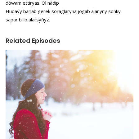
döwam ettiryas. Ol nädip
Hudaýy barlab gerek soraglaryna jogab alanyny sonky
sapar bilib alarsyňyz.
Related Episodes