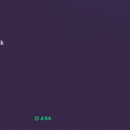
ak
4:56