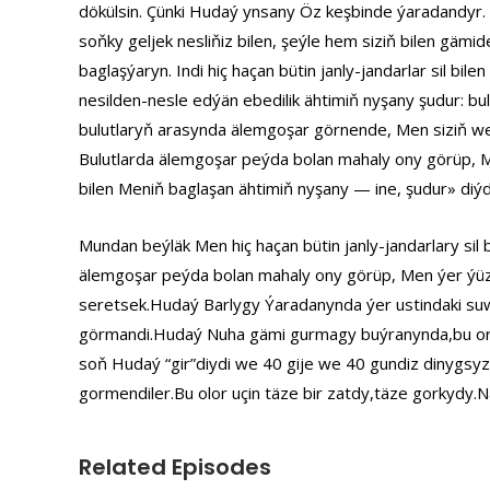
dökülsin. Çünki Hudaý ynsany Öz keşbinde ýaradandyr. 
soňky geljek nesliňiz bilen, şeýle hem siziň bilen gämid
baglaşýaryn. Indi hiç haçan bütin janly-jandarlar sil bil
nesilden-nesle edýän ebedilik ähtimiň nyşany şudur: bu
bulutlaryň arasynda älemgoşar görnende, Men siziň we äh
Bulutlarda älemgoşar peýda bolan mahaly ony görüp, Men
bilen Meniň baglaşan ähtimiň nyşany — ine, şudur» diýd
Mundan beýläk Men hiç haçan bütin janly-jandarlary sil
älemgoşar peýda bolan mahaly ony görüp, Men ýer ýüzün
seretsek.Hudaý Barlygy Ýaradanynda ýer ustindaki suwy
görmandi.Hudaý Nuha gämi gurmagy buýranynda,bu oran 
soň Hudaý “gir”diydi we 40 gije we 40 gundiz dinygsy
gormendiler.Bu olor uçin täze bir zatdy,täze gorkydy
Related Episodes