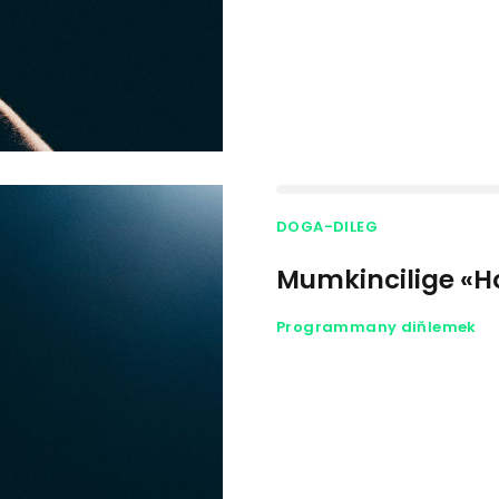
DOGA-DILEG
Mumkincilige «H
Programmany diňlemek