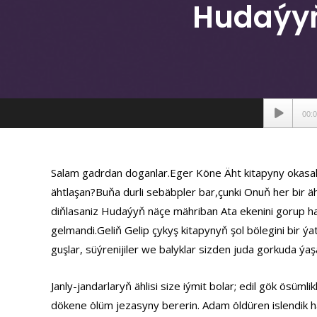
Hudaýyň
Аудиопле
00:
Salam gadrdan doganlar.Eger Köne Äht kitapyny okasak 
ähtlaşan?Buňa durli sebäbpler bar,çunki Onuň her bir
diňlasaniz Hudaýyň näçe mähriban Ata ekenini gorup 
gelmandi.Geliň Gelip çykyş kitapynyň şol bölegini bir 
guşlar, süýrenijiler we balyklar sizden juda gorkuda ýa
Janly-jandarlaryň ählisi size iýmit bolar; edil gök ösüm
dökene ölüm jezasyny bererin. Adam öldüren islendik