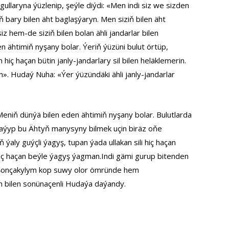
laryna ýüzlenip, şeýle diýdi: «Men indi siz we sizden
ň bary bilen äht baglaşýaryn. Men siziň bilen äht
iz hem-de siziň bilen bolan ähli jandarlar bilen
 ähtimiň nyşany bolar. Ýeriň ýüzüni bulut örtüp,
ç haçan bütin janly-jandarlary sil bilen heläklemerin.
». Hudaý Nuha: «Ýer ýüzündäki ähli janly-jandarlar
Meniň dünýä bilen eden ähtimiň nyşany bolar. Bulutlarda
ajaýyp bu Ähtyň manysyny bilmek uçin biräz oňe
y guýçli ýagyş, tupan ýada ullakan sili hiç haçan
iç haçan beýle ýagyş ýagman.Indi gämi gurup bitenden
i.Şonçakylym kop suwy olor ömründe hem
n bilen sonünaçenli Hudaýa daýandy.