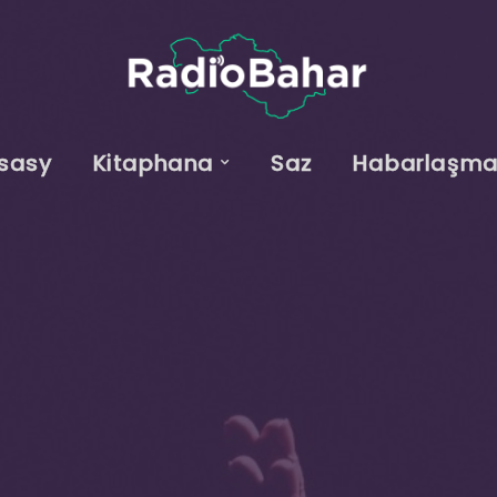
sasy
Kitaphana
Saz
Habarlaşm