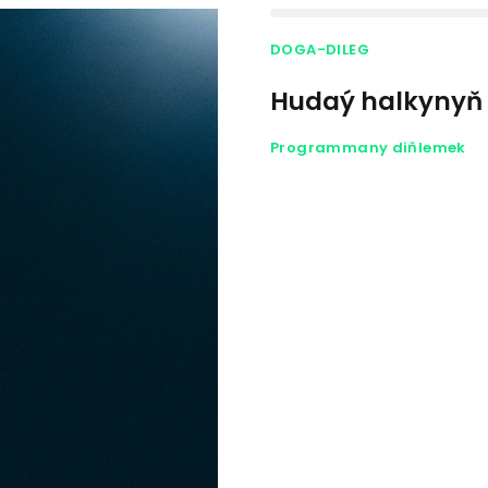
DOGA-DILEG
Hudaý halkynyň
Programmany diňlemek