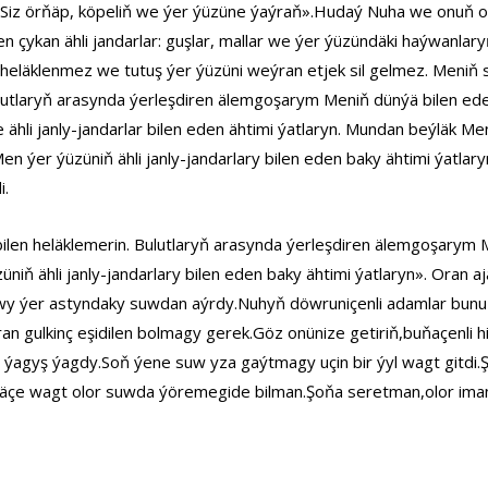
Siz örňäp, köpeliň we ýer ýüzüne ýaýraň».Hudaý Nuha we onuň ogul
en çykan ähli jandarlar: guşlar, mallar we ýer ýüzündäki haýwanlary
en heläklenmez we tutuş ýer ýüzüni weýran etjek sil gelmez. Meniň s
lutlaryň arasynda ýerleşdiren älemgoşarym Meniň dünýä bilen eden
li janly-jandarlar bilen eden ähtimi ýatlaryn. Mundan beýläk Men hi
 ýer ýüzüniň ähli janly-jandarlary bilen eden baky ähtimi ýatlaryn
i.
 bilen heläklemerin. Bulutlaryň arasynda ýerleşdiren älemgoşarym 
iň ähli janly-jandarlary bilen eden baky ähtimi ýatlaryn». Oran 
 ýer astyndaky suwdan aýrdy.Nuhyň döwruniçenli adamlar bunuň ýal
gulkinç eşidilen bolmagy gerek.Göz onünize getiriň,buňaçenli h
z ýagyş ýagdy.Soň ýene suw yza gaýtmagy uçin bir ýyl wagt gitd
.Näçe wagt olor suwda ýöremegide bilman.Şoňa seretman,olor ima