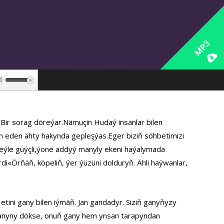
MP3
Используйте
клавиши
вверх/
вниз,
.Bir sorag döreýar.Nämuçin Hudaý insanlar bilen
чтобы
n eden ähty hakynda gepleşýas.Eger biziň söhbetimizi
увеличить
eýle guýçli,ýone addyý manyly ekeni haýalymada
или
di«Örňäň, köpeliň, ýer ýüzüni dolduryň. Ähli haýwanlar,
уменьшить
громкость.
ň etini gany bilen iýmäň. Jan gandadyr. Siziň ganyňyzy
ganyny dökse, onuň gany hem ynsan tarapyndan