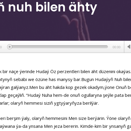
 nuh bilen ähty
ер
00
00:00
bir näçe ýerinde Hudaý Öz perzentleri bilen äht düzenini okaýas
 ähtynyň sebäbi we özüne has manysy bar.Bugun Hudaýyň Nuh bile
haýran galýanyz.Men bu äht hakda kop gezek okadym,ýone Onuň b
ýatlap geçaýliň. “Hudaý Nuha hem-de onuň ogullaryna şeýle pata ber
şarlar; olaryň hemmesi siziň ygtyýaryňyza berilýär.
likleri berşim ýaly, olaryň hemmesini Men size berýärin. Ýöne olary
 haýwana ýa-da ynsana Men jeza bererin. Kimde-kim bir ynsanyň 