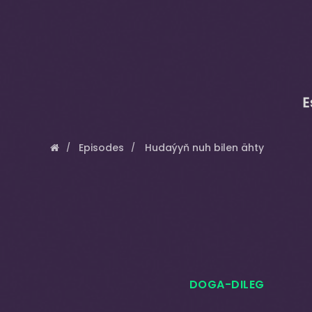
E
Episodes
Hudaýyň nuh bilen ähty
DOGA-DILEG