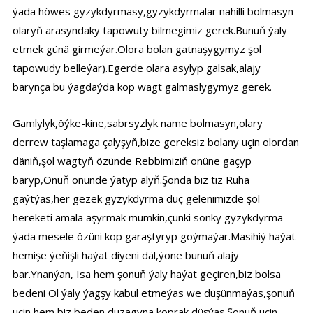
ýada höwes gyzykdyrmasy,gyzykdyrmalar nahilli bolmasyn
olaryň arasyndaky tapowuty bilmegimiz gerek.Bunuň ýaly
etmek günä girmeýar.Olora bolan gatnaşygymyz şol
tapowudy belleýar).Egerde olara asylyp galsak,alajy
barynça bu ýagdaýda kop wagt galmaslygymyz gerek.
Gamlylyk,öýke-kine,sabrsyzlyk name bolmasyn,olary
derrew taşlamaga çalyşyň,bize gereksiz bolany uçin olordan
däniň,şol wagtyň özünde Rebbimiziň onüne gaçyp
baryp,Onuň onünde ýatyp alyň.Şonda biz tiz Ruha
gaýtýas,her gezek gyzykdyrma duç gelenimizde şol
hereketi amala aşyrmak mumkin,çunki sonky gyzykdyrma
ýada mesele özüni kop garaştyryp goýmaýar.Masihiý haýat
hemişe ýeňişli haýat diyeni däl,ýone bunuň alajy
bar.Ynanýan, Isa hem şonuň ýaly haýat geçiren,biz bolsa
bedeni Ol ýaly ýagşy kabul etmeýas we düşünmaýas,şonuň
uçin hem biz beden duzagyna koprak düşýas.Şonuň uçin