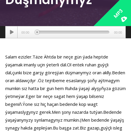
MP3
Аудиоплеер
00:00
00:00
Salam ezizler.Täze Ähtda bir neçe gün ýada heptde
ýaşamak imanly uçin ýeterli däl.Ol entek ruhan guýçli
däl,çunki bize garşy göreşýan düşmanymyz oran aklly.Beden
oran aldawçdyr .Öz tejribeme esaslanyp şoňy aýtmagym
mumkin siz hatta bir gun hem Ruhda ýaşaý alyşyňyza gözüm
ýetmeýar.Eger bir neçe sagat hem ýaşap bilseniz
begeniň.Ýone siz hiç haçan bedende kop wagt
ýaşamaslygynyz gerek.Men şony nazarda tutýan.Bedende
ýaşaýanynyzy synlamagynyz mumkin.(Men bedende ýaşaýş
synagy hakda gepleýan.Bu başga zat.Biz gazap,guýçli isleg