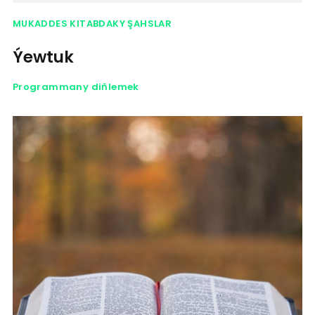
MUKADDES KITABDAKY ŞAHSLAR
Ýewtuk
Programmany diňlemek