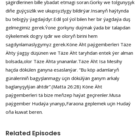
şägirdlerinen bille ybadat etmagi soran.Gorky we tolgunyşyk
diňe guýçsizlik we ukupsyzlygy bildirýar.Insanyň haýtynda
bu tebigýy ýagdaýdyr.Edil şol ýol bilen her bir ýagdaýa duş
gelmegimiz gerek.Ýone gorkyny duýmak ýada bir talapdan
öýkelemek dogry işdir we oloryň birini hem
sagdynlamaslygymyz gerek.Köne Äht paýgemberleri Täze
Ähty ýagşy düşünen we Täze Äht taryhdan entek ýer alman
bolsada,olor Täze Ähta ynananlar.Täze Äht Isa Mesihy
haçda dökülen ganyna esaslanýar. “Bu köp adamlaryň
günäleriniň bagyşlanmagy üçin dökülýän ganym arkaly
baglanyşylýan ähtdir”.(Matta 26:28) Köne Äht
paýgemberleri tä bize meňzep haýat geçirenler.Musa
paýgember Hudaýa ynanyp,Faraona geplemek uçin Hudaý
oňa kuwat beren.
Related Episodes