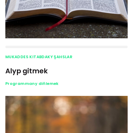
MUKADDES KITABDAKY ŞAHSLAR
Alyp gitmek
Programmany diňlemek