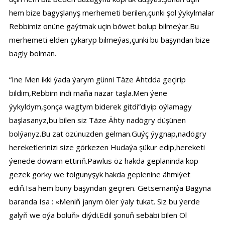
hem bize bagyşlanyş merhemeti berilen,çunki şol ýykylmalar
Rebbimiz onüne gaýtmak uçin böwet bolup bilmeýar.Bu
merhemeti elden çykaryp bilmeýas,çunki bu başyndan bize
bagly bolman.
“Ine Men ikki ýada ýarym günni Täze Ähtdda geçirip
bildim,Rebbim indi maňa nazar taşla.Men ýene
ýykyldym,şonça wagtym biderek gitdi”diyip oýlamagy
başlasanyz,bu bilen siz Täze Ähty nadögry düşünen
bolýanyz.Bu zat özünuzden gelman.Guýç ýygnap,nadögry
hereketlerinizi size görkezen Hudaýa şükur edip,hereketi
ýenede dowam ettiriň.Pawlus öz hakda geplaninda kop
gezek gorky we tolgunyşyk hakda geplenine ähmiýet
ediň.Isa hem buny başyndan geçiren. Getsemaniýa Bagyna
baranda Isa : «Meniň janym öler ýaly tukat. Siz bu ýerde
galyň we oýa boluň» diýdi.Edil şonuň sebäbi bilen Ol