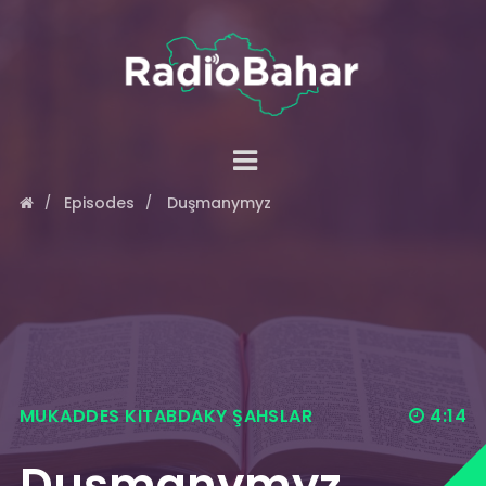
Episodes
Duşmanymyz
MUKADDES KITABDAKY ŞAHSLAR
4:14
Duşmanymyz