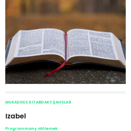
MUKADDES KITABDAKY ŞAHSLAR
Izabel
Programmany diňlemek