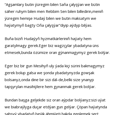
“Agşamlary butin ýüregim bilen Saňa çalyşýan we bütin
säher ruhym bilen men Rebbim Sen bilen billedirin,meniň
ýüregim hemişe Hudaý bilen we butin maksatym we
haýatymyň bagty Oňa çalyşýar”diyip aýdyp bilýas.
Buňa biziň Hudaýyň hyzmatkärleriniň haýaty hem
garatylmagy gerek.Eger biz wagzçylar ybadatyna üns
etmesek,bunda özümize oran gýnanmagymyz gerek bolýar.
Eger biz bir gun Mesihyň uly ýada kiçi sürini bakmagymyz
gerek bolup galsa we şonda ybadatynyzda gowşak
bolsanyz,onda dine bir sizi däl-de,belki size ynanyp
tapşyrylan masihiýlere hem gynanmak gerek bolýar.
Bundan başga geljekde siz oran aýpdar bolýanyz:sizi uýat
we biabraýlyga duçar etdýan gun gelýar. Çöpan haýatynda
şahsyý ybadatyň beýik ähmiýeti hakda geplemek şert