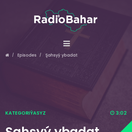
Episodes
Şahsyý ybadat
KATEGORIÝASYZ
3:02
Şahsyý ybadat