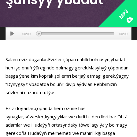
MP3
Аудиоплеер
00:00
00:00
Salam eziz doganlar.Ezizler çöpan nahilli bolmasyn,ybadat
hemişe onuň ýüreginde bolmagy gerek.Masyhyý çöpondan
başga ýene kim kopräk şol emri berjaý etmagi gerek,ýagny
“Dynygsyz ybadatda boluň!” diyip aýdylan Rebbimiziň
sözlerini nazarda tutýas.
Eziz doganlar,çöpanda hem özüne has
synaglar,söweşler,kynçylyklar we durli hil derdleri bar.Ol tä
adamlar we Hudaýyň ortasyndaky töwellaçy ýaly bolmagy
gerek:oňa Hudaýyň merhemeti we mähirlilikgi başga