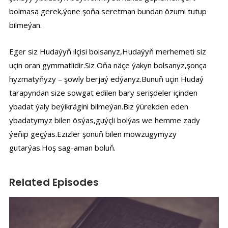
bolmasa gerek,ýone şoňa seretman bundan özumi tutup
bilmeýan.
Eger siz Hudaýyň ilçisi bolsanyz,Hudaýyň merhemeti siz
uçin oran gymmatlidir.Siz Oňa näçe ýakyn bolsanyz,şonça
hyzmatyňyzy – şowly berjaý edýanyz.Bunuň uçin Hudaý
tarapyndan size sowgat edilen bary serişdeler içinden
ybadat ýaly beýikrägini bilmeýan.Biz ýürekden eden
ybadatymyz bilen ösýas,guýçli bolýas we hemme zady
ýeňip geçýas.Ezizler şonuň bilen mowzugymyzy
gutarýas.Hoş sag-aman boluň.
Related Episodes