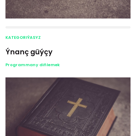
KATEGORIÝASYZ
Ýnanç güýçy
Programmany diňlemek