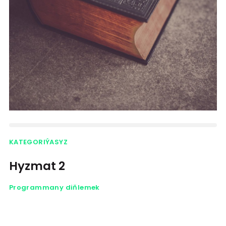
KATEGORIÝASYZ
Hyzmat 2
Programmany diňlemek