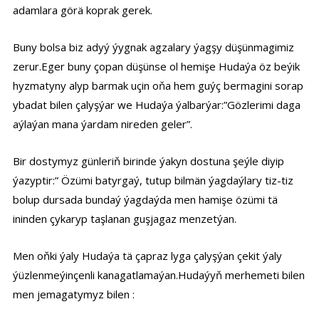
adamlara görä koprak gerek.
Buny bolsa biz adyý ýygnak agzalary ýagşy düşünmagimiz
zerur.Eger buny çopan düşünse ol hemişe Hudaýa öz beýik
hyzmatyny alyp barmak uçin oňa hem guýç bermagini sorap
ybadat bilen çalyşýar we Hudaýa ýalbarýar:”Gözlerimi daga
aýlaýan mana ýardam nireden geler”.
Bir dostymyz günleriň birinde ýakyn dostuna şeýle diyip
ýazyptir:” Özümi batyrgaý, tutup bilmän ýagdaýlary tiz-tiz
bolup dursada bundaý ýagdaýda men hamişe özümi tä
ininden çykaryp taşlanan guşjagaz menzetýan.
Men oňki ýaly Hudaýa tä çapraz lyga çalyşýan çekit ýaly
ýüzlenmeýinçenli kanagatlamaýan.Hudaýyň merhemeti bilen
men jemagatymyz bilen :