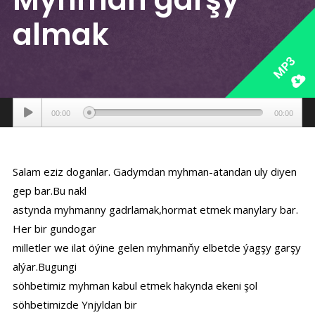
almak
MP3
Аудиоплеер
00:00
00:00
Salam eziz doganlar. Gadymdan myhman-atandan uly diyen
gep bar.Bu nakl
astynda myhmanny gadrlamak,hormat etmek manylary bar.
Her bir gundogar
milletler we ilat öýine gelen myhmanňy elbetde ýagşy garşy
alýar.Bugungi
söhbetimiz myhman kabul etmek hakynda ekeni şol
söhbetimizde Ynjyldan bir