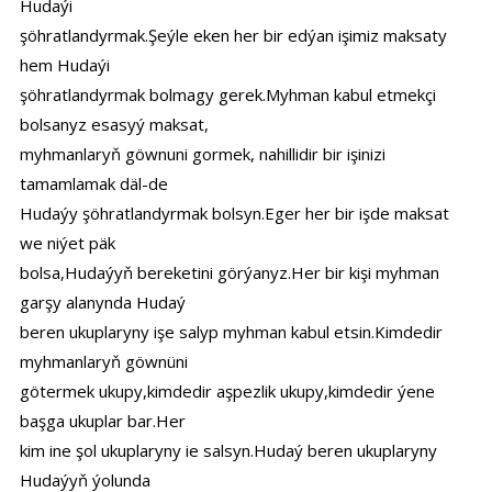
Hudaýi
şöhratlandyrmak.Şeýle eken her bir edýan işimiz maksaty
hem Hudaýi
şöhratlandyrmak bolmagy gerek.Myhman kabul etmekçi
bolsanyz esasyý maksat,
myhmanlaryň göwnuni gormek, nahillidir bir işinizi
tamamlamak däl-de
Hudaýy şöhratlandyrmak bolsyn.Eger her bir işde maksat
we niýet päk
bolsa,Hudaýyň bereketini görýanyz.Her bir kişi myhman
garşy alanynda Hudaý
beren ukuplaryny işe salyp myhman kabul etsin.Kimdedir
myhmanlaryň göwnüni
götermek ukupy,kimdedir aşpezlik ukupy,kimdedir ýene
başga ukuplar bar.Her
kim ine şol ukuplaryny ie salsyn.Hudaý beren ukuplaryny
Hudaýyň ýolunda