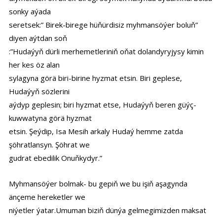
sonky aýada
seretsek:” Birek-birege hüňürdisiz myhmansöýer boluň”
diyen aýtdan soň
:”Hudaýyň dürli merhemetleriniň oňat dolandyryjysy kimin
her kes öz alan
sylagyna görä biri-birine hyzmat etsin. Biri geplese,
Hudaýyň sözlerini
aýdyp geplesin; biri hyzmat etse, Hudaýyň beren güýç-
kuwwatyna görä hyzmat
etsin. Şeýdip, Isa Mesih arkaly Hudaý hemme zatda
şöhratlansyn. Şöhrat we
gudrat ebedilik Onuňkydyr.”
Myhmansöýer bolmak- bu gepiň we bu işiň aşagynda
änçeme hereketler we
niýetler ýatar.Umuman biziň dünýa gelmegimizden maksat