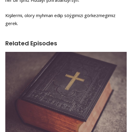
her bir işiňiz Hudaýi şöhratlandyrsyn.
Kişilermi, olory myhman edip söýgimizi görkezmegimiz
gerek.
Related Episodes