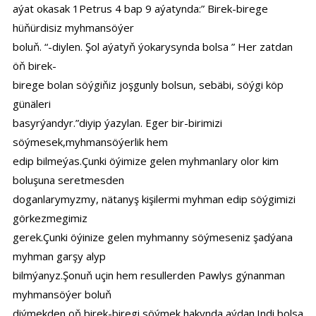
aýat okasak 1Petrus 4 bap 9 aýatynda:” Birek-birege
hüňürdisiz myhmansöýer
boluň. “-diylen. Şol aýatyň ýokarysynda bolsa ” Her zatdan
öň birek-
birege bolan söýgiňiz joşgunly bolsun, sebäbi, söýgi köp
günäleri
basyrýandyr.”diyip ýazylan. Eger bir-birimizi
söýmesek,myhmansöýerlik hem
edip bilmeýas.Çunki öýimize gelen myhmanlary olor kim
boluşuna seretmesden
doganlarymyzmy, nätanyş kişilermi myhman edip söýgimizi
görkezmegimiz
gerek.Çunki öýinize gelen myhmanny söýmeseniz şadýana
myhman garşy alyp
bilmýanyz.Şonuň uçin hem resullerden Pawlys gýnanman
myhmansöýer boluň
diýmekden oň birek-biregi söýmek hakynda aýdan.Indi bolsa