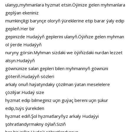
ulanyp,myhmanlara hyzmat etsin.Öýinize gelen myhmanlara
geplýan ekeniniz
mumkinçiligi barynçe oloryň ýüreklerine etip barar ýaly edip
gepleň.Her bir
gepinizde Hudaýyň geplerini ulanyň.Öýiňize gelen myhman
ol ýerde Hudaýyň
nuryny görsin.Myhman sizdaki we öýiňizdaki nurdan lezzet
alsyn.Hudaýyň
göwnünize salan gepleri bilen myhmannyň göwnüni
göteriň.Hudaýyň sözleri
arkaly onuň haýatyndaky çözilman ýatan meselelere
çözilýar.Hudaý size
hyzmat edip bilmeginiz uçin guýaç bereni uçin şükur
edip,tuýs ýurekden
hyzmat ediň.Şol hyzmatlaryňyz arkaly Hudaýyi
şöhratlandyrmakny öýlaň.Siziň