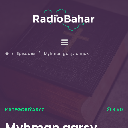
Episodes
Myhman garşy almak
KATEGORIÝASYZ
3:50
Myhman garşy