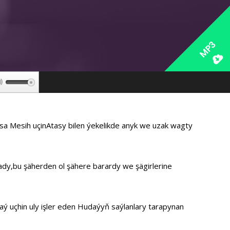
MP3
Используйте
клавиши
вверх/
вниз,
sa Mesih uçinAtasy bilen ýekelikde anyk we uzak wagty
чтобы
увеличить
или
ýady,bu şäherden ol şähere barardy we şägirlerine
уменьшить
громкость.
 uçhin uly işler eden Hudaýyň saýlanlary tarapynan