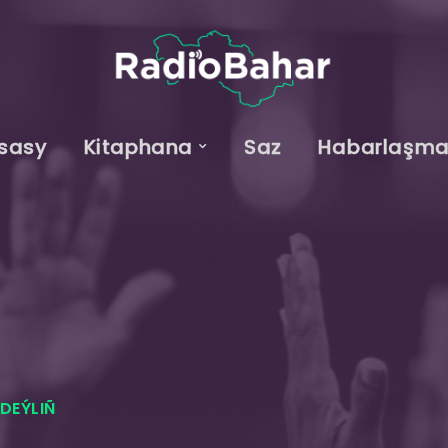
sasy
Kitaphana
Saz
Habarlaşm
EDEÝLIÑ