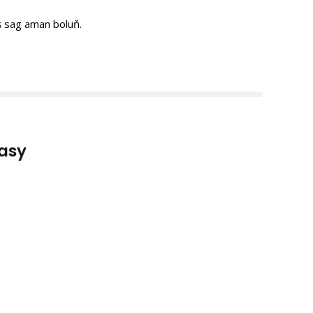
ş sag aman boluň.
asy