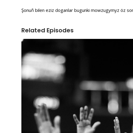
Şonuň bilen eziz doganlar bugunki mowzugymyz öz son
Related Episodes