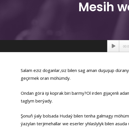
Mesih w
Аудиопле
00:
Salam eziz doganlar,siz bilen sag aman duşuşup düran
geçirmek oran möhümdy.
Ondan görä işi koprak biri barmy?Ol irden gijaçenli ad
taglym berýady.
Şonuň ýaly bolsada Hudaý bilen tenha galmagy möhüm 
ýazylan terjimehallar we eserler yhlaslylyk bilen asu