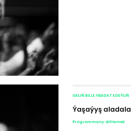
GELIÑ BILLE YBADAT EDEÝLIÑ
Ýaşaýyş aladala
Programmany diňlemek