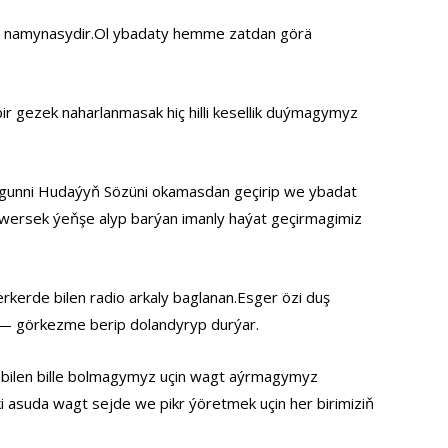
çy namynasydir.Ol ybadaty hemme zatdan görä
ir gezek naharlanmasak hiç hilli kesellik duýmagymyz
gunni Hudaýyň Sözüni okamasdan geçirip we ybadat
wersek ýeňşe alyp barýan imanly haýat geçirmagimiz
erde bilen radio arkaly baglanan.Esger özi duş
 — görkezme berip dolandyryp durýar.
l bilen bille bolmagymyz uçin wagt aýrmagymyz
 asuda wagt sejde we pikr ýöretmek uçin her birimiziň