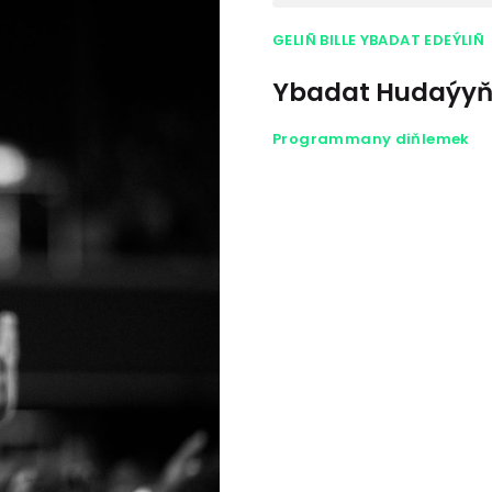
GELIÑ BILLE YBADAT EDEÝLIÑ
Ybadat Hudaýyň 
Programmany diňlemek