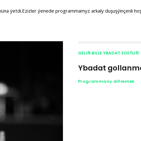
üna ýetdi.Ezizler ýenede programmamyz arkaly duşuşýinçenli ho
GELIÑ BILLE YBADAT EDEÝLIÑ
Ybadat gollanm
Programmany diňlemek