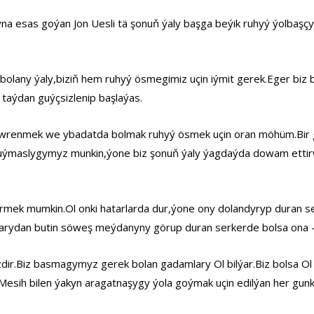
a esas goýan Jon Uesli tä şonuň ýaly başga beýik ruhyý ýolbaş
bolany ýaly,biziň hem ruhyý ösmegimiz uçin iýmit gerek.Eger biz b
taýdan guýçsizlenip başlaýas.
öwrenmek we ybadatda bolmak ruhyý ösmek uçin oran möhüm.Bir 
 duýmaslygymyz munkin,ýone biz şonuň ýaly ýagdaýda dowam ettir
k mumkin.Ol onki hatarlarda dur,ýone ony dolandyryp duran serk
karydan butin söweş meýdanyny görup duran serkerde bolsa ona
zdir.Biz basmagymyz gerek bolan gadamlary Ol bilýar.Biz bolsa O
ih bilen ýakyn aragatnaşygy ýola goýmak uçin edilýan her gunki