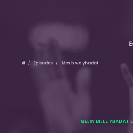
E
Episodes
Mesih we ybadat
GELIÑ BILLE YBADAT 