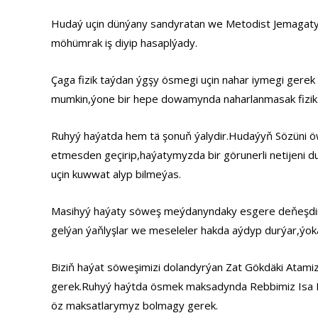
Hudaý uçin dünýany sandyratan we Metodist Jemagatyn
möhümrak iş diyip hasaplýady.
Çaga fizik taýdan ýgşy ösmegi uçin nahar iymegi gerek 
mumkin,ýone bir hepe dowamynda naharlanmasak fizik 
Ruhyý haýatda hem tä şonuň ýalydir.Hudaýyň Sözüni 
etmesden geçirip,haýatymyzda bir görunerli netijeni
uçin kuwwat alyp bilmeýas.
Masihyý haýaty söweş meýdanyndaky esgere deňeşdirme
gelýan ýaňlyşlar we meseleler hakda aýdyp durýar,ýo
Biziň haýat söweşimizi dolandyrýan Zat Gökdäki Atami
gerek.Ruhyý haýtda ösmek maksadynda Rebbimiz Isa Mes
öz maksatlarymyz bolmagy gerek.