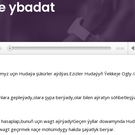
e ybadat
ер
00
00:00
ymyz uçin Hudaýa şükürler aýdýas.Ezizler Hudaýyň Ýekkeje Ogly-I
amlara gepleýady,olara şypa berýady,olar bilen aýratyn söhbetleş
hasaplap,bunuň uçin wagt aýrýady!Geçen ýyllar dowamynda Hudaý
da wagt geçirmek näçe möhümdygy hakda şaýatlyk berýar.