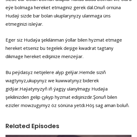
eýe bolmaga hereket etmaginiz gerek däl.Onuň ornüna
Hudaý sizde bar bolan ukuplarynyzy ulanmaga üns
etmeginizi isleýar.
Eger siz Hudaýa şekilänman ýollar bilen hyzmat etmage
hereket etseniz bu tegelek deşige kwadrat tagtany
dikmage hereket edişinize menzeýar.
Bu peýdasyz netijelere alyp gelýar.Hemde siziň
wagtynyz,ukupynyz we kuwwatynyz biderek
gidýar.Haýatynyzyň iň ýagşy ulanylmagy Hudaýa
şekilinizden gelip çykyp hyzmat edişinizdir.Şonuň bilen
ezizler mowzugymyz öz sönüna yetdi.Höş sag aman boluň.
Related Episodes