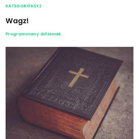
KATEGORIÝASYZ
Wagz!
Programmany diňlemek