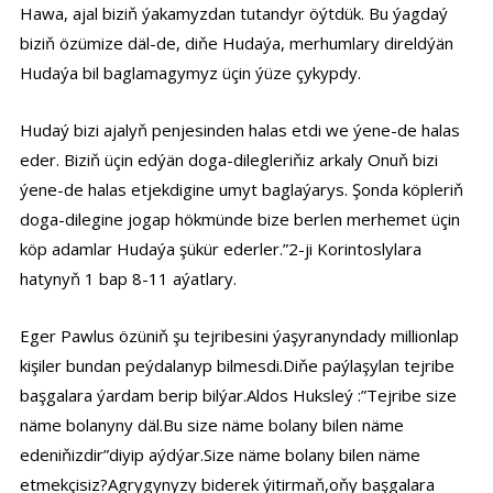
Hawa, ajal biziň ýakamyzdan tutandyr öýtdük. Bu ýagdaý
biziň özümize däl-de, diňe Hudaýa, merhumlary direldýän
Hudaýa bil baglamagymyz üçin ýüze çykypdy.
Hudaý bizi ajalyň penjesinden halas etdi we ýene-de halas
eder. Biziň üçin edýän doga-dilegleriňiz arkaly Onuň bizi
ýene-de halas etjekdigine umyt baglaýarys. Şonda köpleriň
doga-dilegine jogap hökmünde bize berlen merhemet üçin
köp adamlar Hudaýa şükür ederler.”2-ji Korintoslylara
hatynyň 1 bap 8-11 aýatlary.
Eger Pawlus özüniň şu tejribesini ýaşyranyndady millionlap
kişiler bundan peýdalanyp bilmesdi.Diňe paýlaşylan tejribe
başgalara ýardam berip bilýar.Aldos Huksleý :”Tejribe size
näme bolanyny däl.Bu size näme bolany bilen näme
edeniňizdir”diyip aýdýar.Size näme bolany bilen näme
etmekçisiz?Agrygynyzy biderek ýitirmaň,oňy başgalara