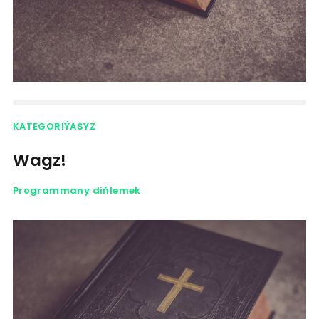
KATEGORIÝASYZ
Wagz!
Programmany diňlemek