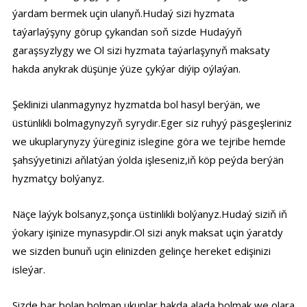
ýardam bermek uçin ulanyň.Hudaý sizi hyzmata
taýarlaýşyny görup çykandan soň sizde Hudaýyň
garaşsyzlygy we Ol sizi hyzmata taýarlaşynyň maksaty
hakda anykrak düşünje ýüze çykýar diýip oýlaýan.
Şeklinizi ulanmagynyz hyzmatda bol hasyl berýän, we
üstünlikli bolmagynyzyň syrydir.Eger siz ruhyý päsgeşleriniz
we ukuplarynyzy ýüreginiz islegine göra we tejribe hemde
şahsýyetinizi aňlatýan ýolda işleseniz,iň köp peýda berýän
hyzmatçy bolýanyz.
Näçe laýyk bolsanyz,şonça üstinlikli bolýanyz.Hudaý siziň iň
ýokary işinize mynasypdir.Ol sizi anyk maksat uçin ýaratdy
we sizden bunuň uçin elinizden gelinçe hereket edişinizi
isleýar.
Sizde bar bolan bolman ukuplar hakda alada bolmak we olara