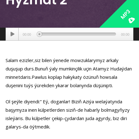
MP3
Аудиоплеер
00:00
00:00
Salam ezizler,siz bilen ýenede mowzuklarymyz arkaly
duşuşup durs.Bunuň ýaly mumkinçilik uçin Atamyz Hudaýdan
minnetdaris.Pawlus koplap hakykaty özünuň howsala
duşenini tuýs ýürekden ykarar bolanynda düşünipti.
Ol şeýle diyendi:” Eý, doganlar! Biziň Aziýa welaýatynda
başymyza inen külpetlerden siziň-de habarly bolmagyňyzy
isleýäris. Bu külpetler çekip-çydardan juda agyrdy, biz diri
galarys-da öýtmedik.