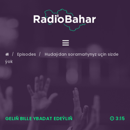
Episodes
Hudaýdan soramaňynyz uçin sizde
ýok
GELIÑ BILLE YBADAT EDEÝLIÑ
3:15