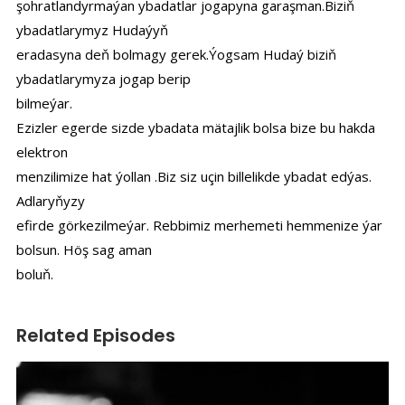
şohratlandyrmaýan ybadatlar jogapyna garaşman.Biziň
ybadatlarymyz Hudaýyň
eradasyna deň bolmagy gerek.Ýogsam Hudaý biziň
ybadatlarymyza jogap berip
bilmeýar.
Ezizler egerde sizde ybadata mätajlik bolsa bize bu hakda
elektron
menzilimize hat ýollan .Biz siz uçin billelikde ybadat edýas.
Adlaryňyzy
efirde görkezilmeýar. Rebbimiz merhemeti hemmenize ýar
bolsun. Höş sag aman
boluň.
Related Episodes