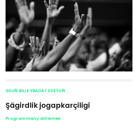
GELIÑ BILLE YBADAT EDEÝLIÑ
Şägirdlik jogapkarçiligi
Programmany diňlemek