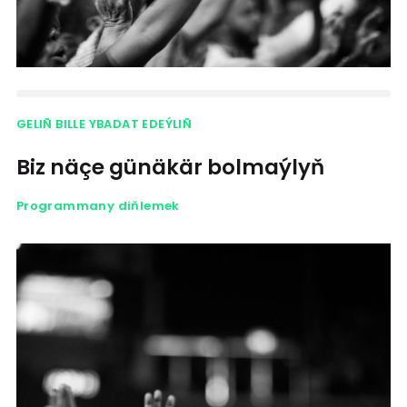
GELIÑ BILLE YBADAT EDEÝLIÑ
Biz näçe günäkär bolmaýlyň
Programmany diňlemek