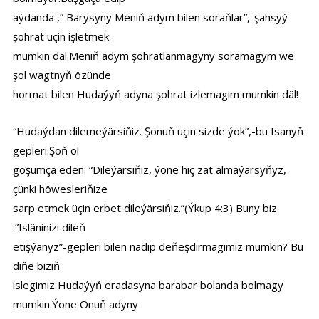
aýdanda ,” Barysyny Meniň adym bilen soraňlar”,-şahsyý
şohrat uçin işletmek
mumkin däl.Meniň adym şohratlanmagyny soramagym we
şol wagtnyň özünde
hormat bilen Hudaýyň adyna şohrat izlemagim mumkin däl!
“Hudaýdan dilemeýärsiňiz. Şonuň uçin sizde ýok”,-bu Isanyň
gepleri.Şoň ol
goşumça eden: “Dileýärsiňiz, ýöne hiç zat almaýarsyňyz,
çünki höwesleriňize
sarp etmek üçin erbet dileýärsiňiz.”(Ýkup 4:3) Buny biz
:”Isläninizi dileň
etişýanyz”-gepleri bilen nadip deňeşdirmagimiz mumkin? Bu
diňe biziň
islegimiz Hudaýyň eradasyna barabar bolanda bolmagy
mumkin.Ýone Onuň adyny