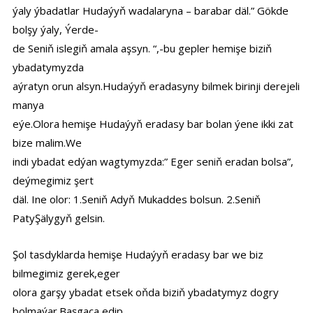
ýaly ýbadatlar Hudaýyň wadalaryna – barabar däl.” Gökde
bolşy ýaly, Ýerde-
de Seniň islegiň amala aşsyn. “,-bu gepler hemişe biziň
ybadatymyzda
aýratyn orun alsyn.Hudaýyň eradasyny bilmek birinji derejeli
manya
eýe.Olora hemişe Hudaýyň eradasy bar bolan ýene ikki zat
bize malim.We
indi ybadat edýan wagtymyzda:” Eger seniň eradan bolsa”,
deýmegimiz şert
däl. Ine olor: 1.Seniň Adyň Mukaddes bolsun. 2.Seniň
PatyŞälygyň gelsin.
Şol tasdyklarda hemişe Hudaýyň eradasy bar we biz
bilmegimiz gerek,eger
olora garşy ybadat etsek oňda biziň ybadatymyz dogry
bolmaýar.Başgaça edip