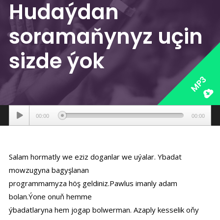
Hudaýdan
soramaňynyz uçin
sizde ýok
MP3
Аудиоплеер
00:00
00:00
Salam hormatly we eziz doganlar we uýalar. Ybadat
mowzugyna bagyşlanan
programmamyza höş geldiniz.Pawlus imanly adam
bolan.Ýone onuň hemme
ýbadatlaryna hem jogap bolwerman. Azaply kesselik oňy