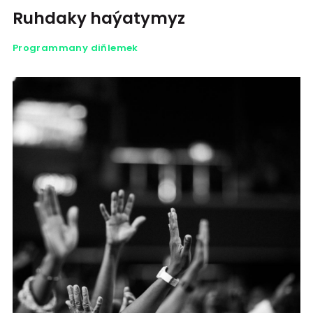
Ruhdaky haýatymyz
Programmany diňlemek