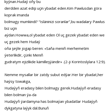
kyýnan.Hudaý oňy bu
derdden azat edişi uçin ybadat eden.Kim Pawlusdan göra
koprak imanda
bolmagy mumkindi? “Isläninizi soranlar”,bu wadalary Pawlus
biz uçin
aýdan.Howwa,ol ybadat eden Ol uç gezek ybadat eden we
uç gezek hem Hudaý
oňa şeýle jogap beren: «Saňa meniň merhemetim
ýeterlikdir, çünki Meniň
gudratym ejizlikde kämilleşýändir» .(2-ji Korintoslylara 12:9).
Nemme mysallar bir zatdy subut edýar.Her bir ybadat,her
haýsy towakga,
Hudaýyň eradasy bilen bolmagy gerek.Hudaýyň eradasy
bilen bolman ýa-da
Hudaýyň ýardamyna has bolmaýan ybadatlar Hudaýyň
dykgatyna laýyk däl.Bunuň