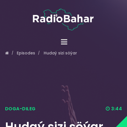
Episodes
Hudaý sizi söýar
DOGA-DILEG
3:44
Hudaý sizi söýar