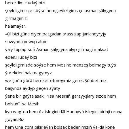
bererdim.Hudaý bizi
şeýleligimizçe söýse hem,şeýleligimizçe asman şälygyna
girmagimizi
halamaýar.
-Ol bizi güna diyen batgadan arassalap janlandyryjy
suwynda ýuwup altyn
ýaly taplap soň Asman şälygyna alyp girmagi maksat
eden.Hudaý bizi
şeýleligimizde söýse hem Mesihe menzeş bolmagy tüýs
ýürekden halamagymyz
we şoňa görä hereket etmegimiz gerek.Şöhbetimiz
başynda aýdyp geçen aýaty
ýene bir gaýtalasak : “Isa Mesihiň garaýyşlary sizde hem
bolsun”.Isa Mesih
kyn wagtda hem öz islegini däl Hudaýyň islegini birinji oruna
goýan.Biz
hem Ona göra pikirleýan bolsak bedenimiziň ýa-da kone