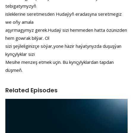
tebigatymyzyň
isleklerine seretmesden Hudaýyň eradasyna seretmegiz
we oňy amala
aşyrmagymyz gerek.Hudaý sizi hemmeden hatta özünizden
hem gowrak bilýar. Ol
sizi şeýleliginizçe söýar,yone häzir haýatynyzda duşuşýan
kynçylyklar sizi
Mesihe menzeş etmek uçin. Bu kynçylyklardan tapdan
düşmeň.
Related Episodes