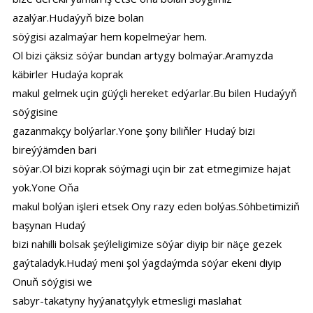
azalýar.Hudaýyň bize bolan
söýgisi azalmaýar hem kopelmeýar hem.
Ol bizi çäksiz söýar bundan artygy bolmaýar.Aramyzda
käbirler Hudaýa koprak
makul gelmek uçin güýçli hereket edýarlar.Bu bilen Hudaýyň
söýgisine
gazanmakçy bolýarlar.Yone şony biliňler Hudaý bizi
bireýýämden bari
söýar.Ol bizi koprak söýmagi uçin bir zat etmegimize hajat
yok.Yone Oňa
makul bolýan işleri etsek Ony razy eden bolýas.Söhbetimiziň
başynan Hudaý
bizi nahilli bolsak şeýleligimize söýar diyip bir näçe gezek
gaýtaladyk.Hudaý meni şol ýagdaýmda söýar ekeni diyip
Onuň söýgisi we
sabyr-takatyny hyýanatçylyk etmesligi maslahat