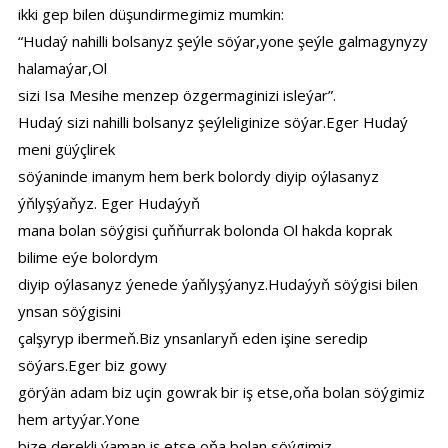
ikki gep bilen düşundirmegimiz mumkin:
“Hudaý nahilli bolsanyz şeýle söýar,yone şeýle galmagynyzy
halamaýar,Ol
sizi Isa Mesihe menzep özgermaginizi isleýar”.
Hudaý sizi nahilli bolsanyz şeýleliginize söýar.Eger Hudaý
meni güýçlirek
söýaninde imanym hem berk bolordy diyip oýlasanyz
ýňlyşýaňyz. Eger Hudaýyň
mana bolan söýgisi çuňňurrak bolonda Ol hakda koprak
bilime eýe bolordym
diyip oýlasanyz ýenede ýaňlyşýanyz.Hudaýyň söýgisi bilen
ynsan söýgisini
çalşyryp ibermeň.Biz ynsanlaryň eden işine seredip
söýars.Eger biz gowy
görýän adam biz uçin gowrak bir iş etse,oňa bolan söýgimiz
hem artyýar.Yone
bize derekli ýaman iş etse oňa bolan söýgimiz