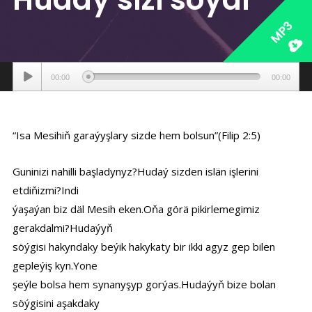
MP3
Аудиоплеер
00:00
00:00
“Isa Mesihiň garaýyşlary sizde hem bolsun”(Filip 2:5)
Guninizi nahilli başladynyz?Hudaý sizden islän işlerini
etdiňizmi?Indi
ýaşaýan biz däl Mesih eken.Oňa görä pikirlemegimiz
gerakdalmi?Hudaýyň
söýgisi hakyndaky beýik hakykaty bir ikki agyz gep bilen
gepleýiş kyn.Yone
şeýle bolsa hem synanyşyp gorýas.Hudaýyň bize bolan
söýgisini aşakdaky