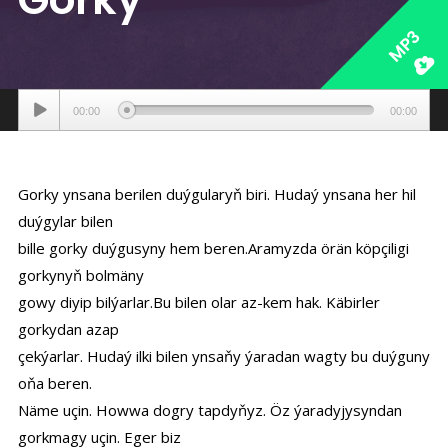
MP3
Аудиоплеер
00:00
00:00
Gorky ynsana berilen duýgularyň biri. Hudaý ynsana her hil
duýgylar bilen
bille gorky duýgusyny hem beren.Aramyzda örän köpçiligi
gorkynyň bolmäny
gowy diyip bilýarlar.Bu bilen olar az-kem hak. Käbirler
gorkydan azap
çekýarlar. Hudaý ilki bilen ynsaňy ýaradan wagty bu duýguny
oňa beren.
Näme uçin. Howwa dogry tapdyňyz. Öz ýaradyjysyndan
gorkmagy uçin. Eger biz