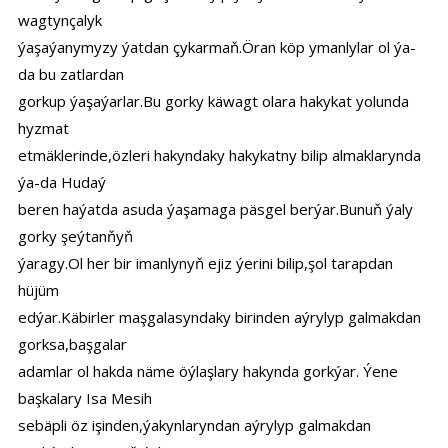
wagtynçalyk
ýaşaýanymyzy ýatdan çykarmaň.Öran köp ymanlylar ol ýa-
da bu zatlardan
gorkup ýaşaýarlar.Bu gorky käwagt olara hakykat yolunda
hyzmat
etmäklerinde,özleri hakyndaky hakykatny bilip almaklarynda
ýa-da Hudaý
beren haýatda asuda ýaşamaga päsgel berýar.Bunuň ýaly
gorky şeýtanňyň
ýaragy.Ol her bir imanlynyň ejiz ýerini bilip,şol tarapdan
hüjüm
edýar.Käbirler maşgalasyndaky birinden aýrylyp galmakdan
gorksa,başgalar
adamlar ol hakda näme öýlaşlary hakynda gorkýar. Ýene
başkalary Isa Mesih
sebäpli öz işinden,ýakynlaryndan aýrylyp galmakdan