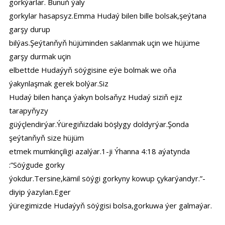
gorkýarlar. Bunuň ýaly
gorkylar hasapsyz.Emma Hudaý bilen bille bolsak,şeýtana
garşy durup
bilýas.Şeýtanňyň hüjüminden saklanmak uçin we hüjüme
garşy durmak uçin
elbettde Hudaýyň söýgisine eýe bolmak we oňa
ýakynlaşmak gerek bolýar.Siz
Hudaý bilen hança ýakyn bolsaňyz Hudaý siziň ejiz
tarapyňyzy
güýçlendirýar.Ýüregiňizdaki böşlygy doldyrýar.Şonda
şeýtanňyň size hüjüm
etmek mumkinçiligi azalýar.1-ji Ýhanna 4:18 aýatynda
:”Söýgude gorky
ýokdur.Tersine,kämil söýgi gorkyny kowup çykarýandyr.”-
diyip ýazylan.Eger
ýüregimizde Hudaýyň söýgisi bolsa,gorkuwa ýer galmaýar.