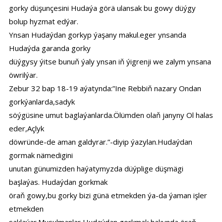
gorky düşunçesini Hudaýa görä ulansak bu gowy düýgy
bolup hyzmat edýar.
Ynsan Hudaýdan gorkyp ýaşany makul.eger ynsanda
Hudaýda garanda gorky
düýgysy ýitse bunuň ýaly ynsan iň ýigrenji we zalym ynsana
öwrilýar.
Zebur 32 bap 18-19 aýatynda:”Ine Rebbiň nazary Ondan
gorkýanlarda,sadyk
söýgüsine umut baglaýanlarda.Ölümden olaň janyny Ol halas
eder,Açlyk
döwründe-de aman galdyrar.”-diyip ýazylan.Hudaýdan
gormak nämedigini
unutan günumizden haýatymyzda düýplige düşmägi
başlaýas. Hudaýdan gorkmak
öraň gowy,bu gorky bizi günä etmekden ýa-da ýaman işler
etmekden