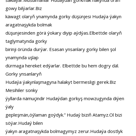
saklaýar.Musulmanlar Hudaýdan gorkmak hakynda öraň
gowy bilýarlar.Biz
käwagt olaryň ynamynda gorky düşünjesi Hudaýa ýakyn
aragatnaşykda bolmak
düşunjesinden görä ýokary diyip aýdýas.Elbettde olaryň
taglymatynda gorky
birinji öründa durýar. Esasan ynsanlary gorky bilen şol
ynamynda uşlap
dürmaga hereket edýarlar. Elbettde bu hem dogry däl.
Gorky ynsanlaryň
Hudaýa ýakynlaşmagyna halakyt bermesligi gerek.Biz
Mesihiler sonky
ýyllarda nämuçindir Hudaýdan gorkyş mowzugynda diýen
ýaly
gepleşmän,öýlaman goýdyk.” Hudaý biziň Atamyz.Ol bizi
söýar.Hudaý bilen
ýakyn aragatnaşykda bolmagymyz zerur.Hudaýa dostlyk