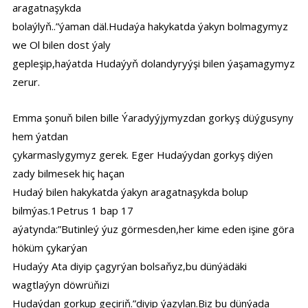
aragatnaşykda
bolaýlyň..”ýaman däl.Hudaýa hakykatda ýakyn bolmagymyz
we Ol bilen dost ýaly
gepleşip,haýatda Hudaýyň dolandyryýşi bilen ýaşamagymyz
zerur.
Emma şonuň bilen bille Ýaradyýjymyzdan gorkyş düýgusyny
hem ýatdan
çykarmaslygymyz gerek. Eger Hudaýydan gorkyş diýen
zady bilmesek hiç haçan
Hudaý bilen hakykatda ýakyn aragatnaşykda bolup
bilmýas.1Petrus 1 bap 17
aýatynda:”Butinleý ýuz görmesden,her kime eden işine göra
höküm çykarýan
Hudaýy Ata diyip çagyrýan bolsaňyz,bu dünýädäki
wagtlaýyn döwrüňizi
Hudaýdan gorkup geçiriň.”diyip ýazylan.Biz bu dünýada