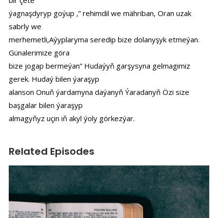
bir çete
ýagnaşdyryp goýup ,” rehimdil we mähriban, Oran uzak
sabrly we
merhemetli,Aýyplaryma seredip bize dolanyşyk etmeýan.
Günalerimize göra
bize jogap bermeýan” Hudaýyň garşysyna gelmagimiz
gerek. Hudaý bilen ýaraşyp
alanson Onuň ýardamyna daýanyň Ýaradanyň Özi size
başgalar bilen ýaraşyp
almagyňyz uçin iň akyl ýoly görkezýar.
Related Episodes