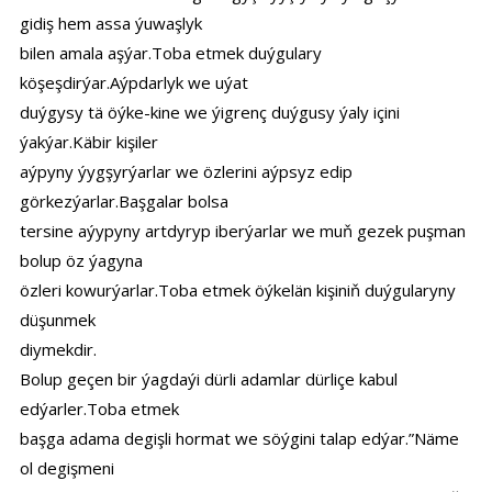
gidiş hem assa ýuwaşlyk
bilen amala aşýar.Toba etmek duýgulary
köşeşdirýar.Aýpdarlyk we uýat
duýgysy tä öýke-kine we ýigrenç duýgusy ýaly içini
ýakýar.Käbir kişiler
aýpyny ýygşyrýarlar we özlerini aýpsyz edip
görkezýarlar.Başgalar bolsa
tersine aýypyny artdyryp iberýarlar we muň gezek puşman
bolup öz ýagyna
özleri kowurýarlar.Toba etmek öýkelän kişiniň duýgularyny
düşunmek
diymekdir.
Bolup geçen bir ýagdaýi dürli adamlar dürliçe kabul
edýarler.Toba etmek
başga adama degişli hormat we söýgini talap edýar.”Näme
ol degişmeni