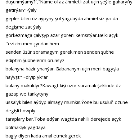
düşunmýamy?”,”Näme ol az ähmietli zat uçin şeýle gaharyňy
getirýar?”-ýaly
gepler bilen öz aýpyny şol ýagdaýda ahmietsiz ýa-da
degişme zat ýaly
görkezmaga çalyşyp azar göreni kemsitýar.Belki açyk
:”ezizim men çyndan hem
senden üzür soramagym gerek,men senden şübhe
ediptim.Şübhelerim orunsyz
bolanyna häzir ynanýan.Gabananym uçin meni bagyşla
haýyşt.” –diyip ykrar
bolany makuldyr?Käwagt kişi üzür soramak şeklinde öz
gazap we tankytyny
ussalyk bilen aýdyp almagy mumkin.Ýone bu usuluň özüne
degişli howply
taraplary bar.Toba edýan wagtda nahilli derejede açyk
bolmaklyk ýagdaýa
bagly diyen kada amal etmek gerek.