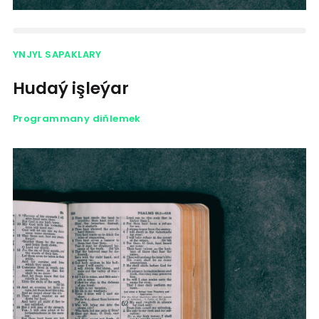
YNJYL SAPAKLARY
Hudaý işleýar
Programmany diňlemek