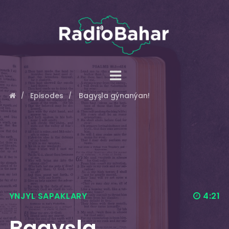
Episodes
Bagyşla gýnanýan!
YNJYL SAPAKLARY
4:21
Bagyşla