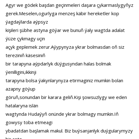
Agyr we gödek başdan geçinmeleri daşara çykarmaslygyňyz
gerek.Meselen,ogurlyga menzeş käbir hereketler kop
ýagdaýlarda aýpsyz
kişileri şübhe astyna göýar we bunuň ýaly wagtda adalat
ýüze çykmagy uçin
açyk geplemek zerur.Aýypynyza ykrar bolmasdan oň siz
tereziniň käsesiniň
bir tarapyna aýpdarlyk düýgusyndan halas bolmak
ýenilligini,ikkinji
tarapyna bolsa ýakynlarynyza etirmaginiz mumkin bolan
azapny göýup
göruň,sonundan bir karara geliň.Kişi şowsuzlygy we eden
hatalaryna islän
wagtynda Hudaýyň onünde ykrar bolmagy mumkin.Iň
gowysy toba etmeagi
ybadatdan başlamak makul. Biz buýsanjanlyk duýgularymyzy