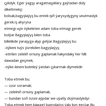
çykdyk. Eger ýagşy aragatnaşyklary gaýtadan doly
dikeltmekçi
bolsak,bagyşlaýyş bu entek işiň ýarysydygyny unutmaslyk
gerek.Iş ahyryna
etmegi uçin öýkeleten adam toba etmagi gerek
bolýar.Bagyşlaýyş bilen toba
billelikde ýaraşyga alyp gelýar.Bagyşlaýyş bu:
-öýkeni tuýs ýürekden bagyşlaýyş;
-etirilen zeleliň ornuny gaplamak hakyndaky her hilli
dawadan geçmek;
-öýke-kineni butinleý ýatdan çykarmak diymekdir.
Toba etmek bu;
— üzür soramak;
— zelelniň ornüny gaplamak;
— bundan soň özüni aýpdar we uýatly düýmaslykdyr.
Toba etmek hem käwagt bagyşlaýyş ýaly kyn geçýar.Bu