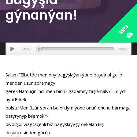
gýnanýan!
MP3
Аудиоплеер
00:00
00:00
Salam “Elbetde men ony bagyşlaýan,ýone başda ol gelip
menden üzür soramagy
gerek.Nämuçin indi men birinji gadamny taşlamaly?” –diydi
aýal.Erkek
bolsa:”Men üzür soran bolordym,ýone onuň onune barmaga
batyrynyp bilemok.”-
diydi.Şol wagtaçenli biz bagyşlaýyşy öýkelän kişi
düşunçesinden görüp