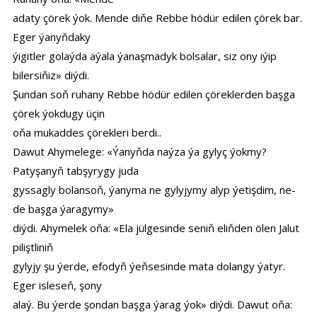
adaty çörek ýok. Mende diňe Rebbe hödür edilen çörek bar.
Eger ýanyňdaky
ýigitler golaýda aýala ýanaşmadyk bolsalar, siz ony iýip
bilersiňiz» diýdi.
Şundan soň ruhany Rebbe hödür edilen çöreklerden başga
çörek ýokdugy üçin
oňa mukaddes çörekleri berdi..
Dawut Ahymelege: «Ýanyňda naýza ýa gylyç ýokmy?
Patyşanyň tabşyrygy juda
gyssagly bolansoň, ýanyma ne gylyjymy alyp ýetişdim, ne-
de başga ýaragymy»
diýdi. Ahymelek oňa: «Ela jülgesinde seniň eliňden ölen Jalut
piliştliniň
gylyjy şu ýerde, efodyň ýeňsesinde mata dolangy ýatyr.
Eger isleseň, şony
alaý. Bu ýerde şondan başga ýarag ýok» diýdi. Dawut oňa: