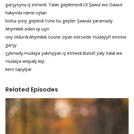
garşysyna iş etmedi. Ýalan geplemedi.Ol Şäwul we Dawut
hakynda näme oýlan
bolsa şony gepledi.Yone bu gepler Şawula ýaramady
Ahymilek eden işi uçin
ony öldurdi.Ahymilek özüne ziýan etirsede Hudaýyň emrine
garşy
çykmady.Hudaýa ýakmyýan iş etmedi.Bunuň ýaly halal we
Hudaýa wepaly kişi
kem tapylýar
Related Episodes