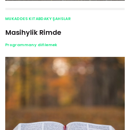
MUKADDES KITABDAKY ŞAHSLAR
Masihylik Rimde
Programmany diňlemek