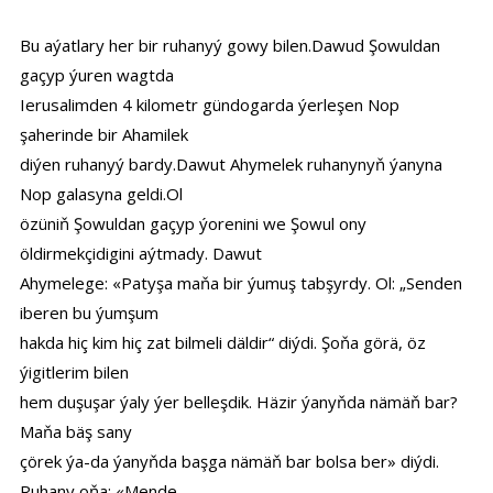
Bu aýatlary her bir ruhanyý gowy bilen.Dawud Şowuldan
gaçyp ýuren wagtda
Ierusalimden 4 kilometr gündogarda ýerleşen Nop
şaherinde bir Ahamilek
diýen ruhanyý bardy.Dawut Ahymelek ruhanynyň ýanyna
Nop galasyna geldi.Ol
özüniň Şowuldan gaçyp ýorenini we Şowul ony
öldirmekçidigini aýtmady. Dawut
Ahymelege: «Patyşa maňa bir ýumuş tabşyrdy. Ol: „Senden
iberen bu ýumşum
hakda hiç kim hiç zat bilmeli däldir“ diýdi. Şoňa görä, öz
ýigitlerim bilen
hem duşuşar ýaly ýer belleşdik. Häzir ýanyňda nämäň bar?
Maňa bäş sany
çörek ýa-da ýanyňda başga nämäň bar bolsa ber» diýdi.
Ruhany oňa: «Mende