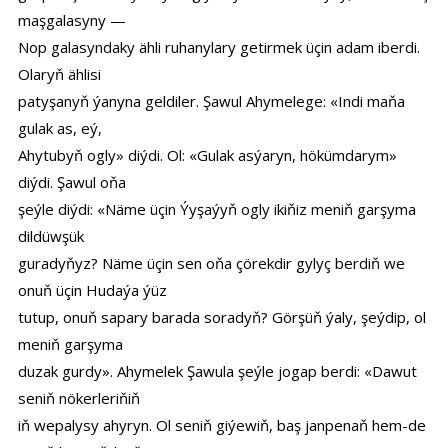
maşgalasyny —
Nop galasyndaky ähli ruhanylary getirmek üçin adam iberdi.
Olaryň ählisi
patyşanyň ýanyna geldiler. Şawul Ahymelege: «Indi maňa
gulak as, eý,
Ahytubyň ogly» diýdi. Ol: «Gulak asýaryn, hökümdarym»
diýdi. Şawul oňa
şeýle diýdi: «Näme üçin Ýyşaýyň ogly ikiňiz meniň garşyma
dildüwşük
guradyňyz? Näme üçin sen oňa çörekdir gylyç berdiň we
onuň üçin Hudaýa ýüz
tutup, onuň sapary barada soradyň? Görşüň ýaly, şeýdip, ol
meniň garşyma
duzak gurdy». Ahymelek Şawula şeýle jogap berdi: «Dawut
seniň nökerleriňiň
iň wepalysy ahyryn. Ol seniň giýewiň, baş janpenaň hem-de