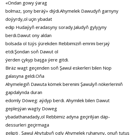
«Ondan gowy ýarag
bolmaz, şony beräý» diýdi.Ahymelek Dawudyň garnyny
doýyrdy,ol uçin ybadat
edip Hudaýyň eradasyny sorady.Jaludyň gylyjyny
berdi.Dawut ony aldan
bolsada ol tüýs ýürekden Rebbimiziň emrini berjaý
etdi.Şondan soň Dawut ol
ýerden çykyp başga ýere gitdi.
Biräz wagt geçenden soň Şawul eskerleri bilen Nop
galasyna geldi.Oňa
Ahymelegiň Dawuta kömek berenini Şawulyň nökerleriniň
gapdalynda duran
edomly Döweg: aýdyp berdi. Ahymilek bilen Dawut
gepleşýan wagty Doweg
ybadathanadady,ol Rebbimiz adyna geçirilýan däp-
dessurleri geçirmaga
gelipti . Şawul Ahytubyň ogly Ahymelek ruhanyny, onuň tutuş