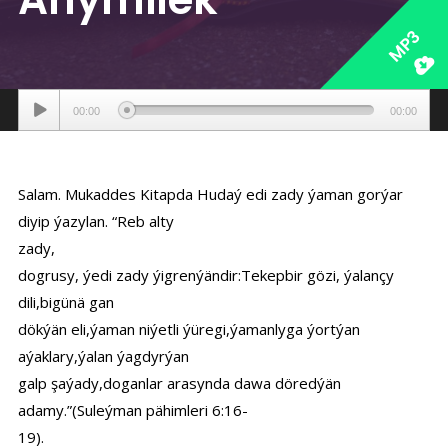
MP3
Аудиоплеер
00:00
00:00
Salam. Mukaddes Kitapda Hudaý edi zady ýaman gorýar
diyip ýazylan. “Reb alty
zady,
dogrusy, ýedi zady ýigrenýändir:Tekepbir gözi, ýalançy
dili,bigünä gan
dökýän eli,ýaman niýetli ýüregi,ýamanlyga ýortýan
aýaklary,ýalan ýagdyrýan
galp şaýady,doganlar arasynda dawa döredýän
adamy.”(Suleýman pähimleri 6:16-
19).