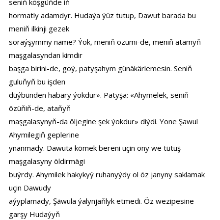
seniň köşgüňde iň
hormatly adamdyr. Hudaýa ýüz tutup, Dawut barada bu
meniň ilkinji gezek
soraýşymmy näme? Ýok, meniň özümi-de, meniň atamyň
maşgalasyndan kimdir
başga birini-de, goý, patyşahym günäkärlemesin. Seniň
guluňyň bu işden
düýbünden habary ýokdur». Patyşa: «Ahymelek, seniň
özüňiň-de, ataňyň
maşgalasynyň-da öljegine şek ýokdur» diýdi. Yone Şawul
Ahymilegiň geplerine
ynanmady. Dawuta kömek bereni uçin ony we tütuş
maşgalasyny öldirmägi
buýrdy. Ahymilek hakykyý ruhanyýdy ol öz janyny saklamak
uçin Dawudy
aýyplamady, Şäwula ýalynjaňlyk etmedi. Öz wezipesine
garşy Hudaýyň