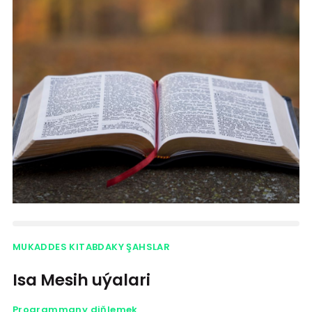
MUKADDES KITABDAKY ŞAHSLAR
Isa Mesih uýalari
Programmany diňlemek